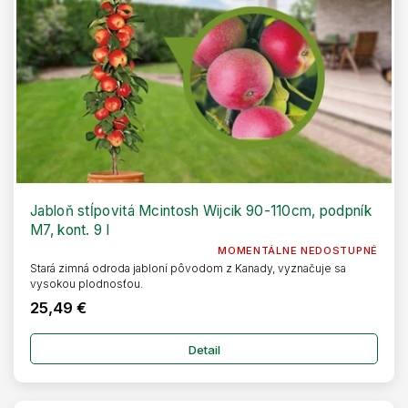
Jabloň stĺpovitá Mcintosh Wijcik 90-110cm, podpník
M7, kont. 9 l
MOMENTÁLNE NEDOSTUPNÉ
Stará zimná odroda jabloní pôvodom z Kanady, vyznačuje sa
vysokou plodnosťou.
25,49 €
Detail