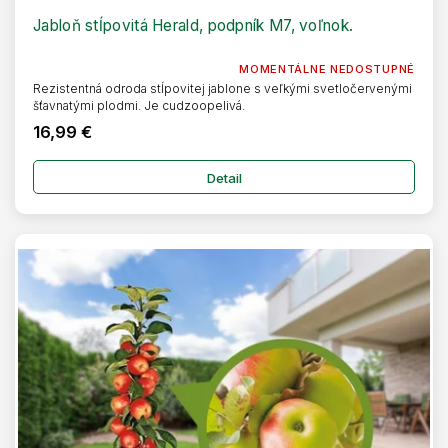
Jabloň stĺpovitá Herald, podpník M7, voľnok.
MOMENTÁLNE NEDOSTUPNÉ
Rezistentná odroda stĺpovitej jablone s veľkými svetločervenými
šťavnatými plodmi. Je cudzoopelivá.
16,99 €
Detail