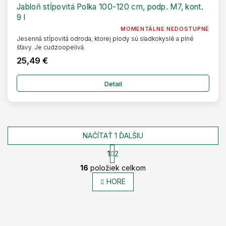
Jabloň stĺpovitá Polka 100-120 cm, podp. M7, kont.
9 l
MOMENTÁLNE NEDOSTUPNÉ
Jesenná stĺpovitá odroda, ktorej plody sú sladkokyslé a plné
šťavy. Je cudzoopelivá.
25,49 €
Detail
NAČÍTAŤ 1 ĎALŠIU
1
2
O
S
16
položiek celkom
t
v
r
l
HORE
á
á
n
d
k
Z
a
o
c
v
á