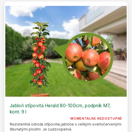
Jabloň stĺpovitá Herald 80-100cm, podpník M7,
kont. 9 l
MOMENTÁLNE NEDOSTUPNÉ
Rezistentná odroda stĺpovitej jablone s veľkými svetločervenými
šťavnatými plodmi. Je cudzoopelivá.