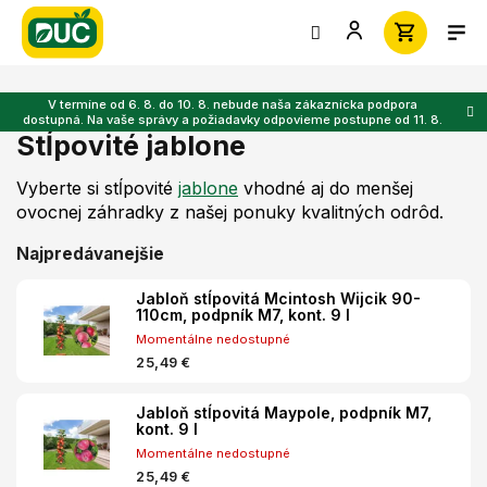
Prejsť
na
obsah
V termíne od 6. 8. do 10. 8. nebude naša zákaznícka podpora
dostupná. Na vaše správy a požiadavky odpovieme postupne od 11. 8.
Stĺpovité jablone
Vyberte si stĺpovité
jablone
vhodné aj do menšej
ovocnej záhradky z našej ponuky kvalitných odrôd.
Najpredávanejšie
Jabloň stĺpovitá Mcintosh Wijcik 90-
110cm, podpník M7, kont. 9 l
Momentálne nedostupné
25,49 €
Jabloň stĺpovitá Maypole, podpník M7,
kont. 9 l
Momentálne nedostupné
25,49 €