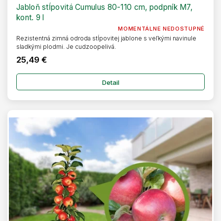
Jabloň stĺpovitá Cumulus 80-110 cm, podpník M7,
kont. 9 l
MOMENTÁLNE NEDOSTUPNÉ
Rezistentná zimná odroda stĺpovitej jablone s veľkými navinule
sladkými plodmi. Je cudzoopelivá.
25,49 €
Detail