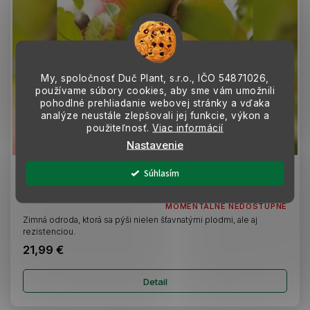
My, spoločnosť Duč Plant, s.r.o., IČO
54871026,
používame súbory cookies, aby sme vám umožnili
pohodlné prehliadanie webovej stránky a vďaka
analýze neustále zlepšovali jej funkcie, výkon a
použiteľnosť.
Viac informácií
Nastavenie
Súhlasím
Jabloň stĺpovitá Kordona podpník M7, kont. 4 l
MOMENTÁLNE NEDOSTUPNÉ
Zimná odroda, ktorá sa pýši nielen šťavnatými plodmi, ale aj
rezistenciou.
21,99 €
Detail