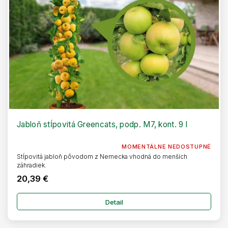
Jabloň stĺpovitá Greencats, podp. M7, kont. 9 l
MOMENTÁLNE NEDOSTUPNÉ
Stĺpovitá jabloň pôvodom z Nemecka vhodná do menších
záhradiek.
20,39 €
Detail