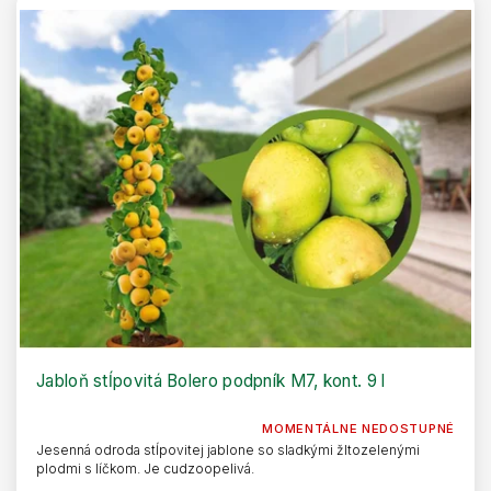
Jabloň stĺpovitá Bolero podpník M7, kont. 9 l
MOMENTÁLNE NEDOSTUPNÉ
Jesenná odroda stĺpovitej jablone so sladkými žltozelenými
plodmi s líčkom. Je cudzoopelivá.