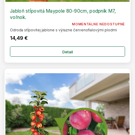
Jabloň stĺpovitá Maypole 80-90cm, podpník M7,
voľnok.
MOMENTÁLNE NEDOSTUPNÉ
Odroda stĺpovitej jablone s výrazne červenofialovými plodmi
14,49 €
Detail