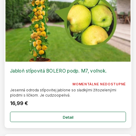
d
t
u
o
k
v
t
o
v
Jabloň stĺpovitá BOLERO podp. M7, voľnok.
MOMENTÁLNE NEDOSTUPNÉ
Jesenná odroda stĺpovitej jablone so sladkými žltozelenými
plodmi s líčkom. Je cudzoopelivá.
16,99 €
Detail