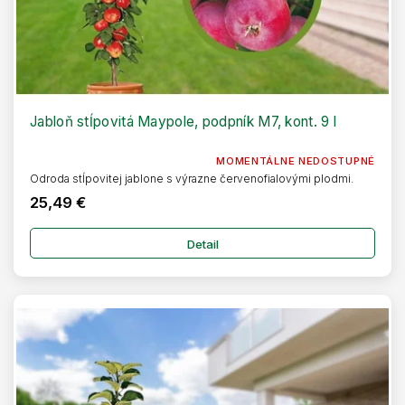
Jabloň stĺpovitá Maypole, podpník M7, kont. 9 l
MOMENTÁLNE NEDOSTUPNÉ
Odroda stĺpovitej jablone s výrazne červenofialovými plodmi.
25,49 €
Detail