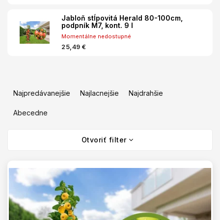
Jabloň stĺpovitá Herald 80-100cm,
podpník M7, kont. 9 l
Momentálne nedostupné
25,49 €
R
a
Najpredávanejšie
Najlacnejšie
Najdrahšie
d
e
Abecedne
n
V
i
Otvoriť filter
ý
e
p
p
i
r
s
o
p
d
r
u
o
k