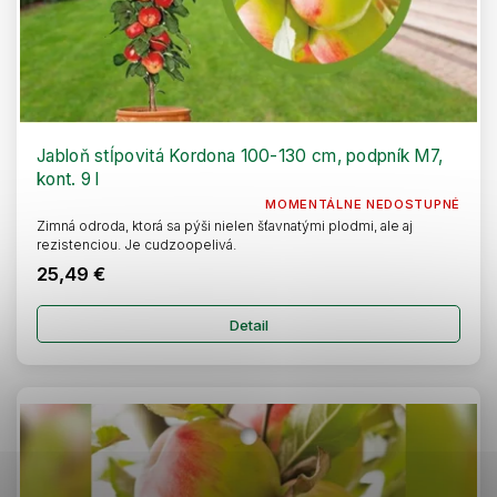
Jabloň stĺpovitá Kordona 100-130 cm, podpník M7,
kont. 9 l
MOMENTÁLNE NEDOSTUPNÉ
Zimná odroda, ktorá sa pýši nielen šťavnatými plodmi, ale aj
rezistenciou. Je cudzoopelivá.
25,49 €
Detail