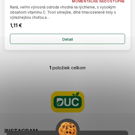
MOMENTÁLNE NEDOSTUPNÉ
Raná, veľmi výnosná odroda vhodná na rýchlenie, s vysokým
obsahom vitamínu C. Tvorí silnejšie, dlhé tmavozelené listy s
výraznejšou chuťou a...
1,11 €
Detail
1
položiek celkom
O
v
l
Z
á
á
d
p
a
ä
c
t
i
i
e
e
p
r
INSTAGRAM
v