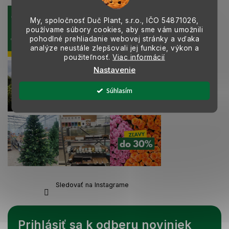
k
y
My, spoločnosť Duč Plant, s.r.o., IČO
54871026,
v
používame súbory cookies, aby sme vám umožnili
ý
pohodlné prehliadanie webovej stránky a vďaka
p
analýze neustále zlepšovali jej funkcie, výkon a
i
použiteľnosť.
Viac informácií
s
Nastavenie
u
Súhlasím
Sledovať na Instagrame
Prihlásiť sa k odberu noviniek