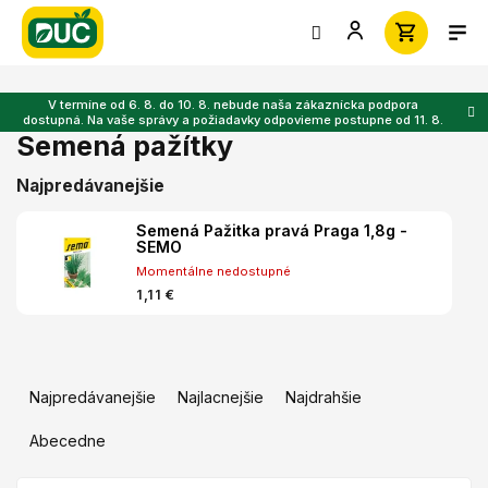
Prejsť
na
obsah
V termíne od 6. 8. do 10. 8. nebude naša zákaznícka podpora
dostupná. Na vaše správy a požiadavky odpovieme postupne od 11. 8.
Semená pažítky
Najpredávanejšie
Semená Pažitka pravá Praga 1,8g -
SEMO
Momentálne nedostupné
1,11 €
R
a
Najpredávanejšie
Najlacnejšie
Najdrahšie
d
e
Abecedne
n