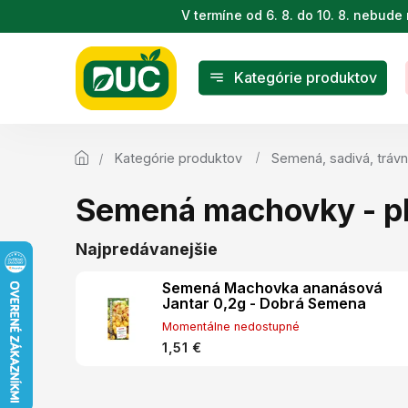
Prejsť
V termíne od 6. 8. do 10. 8. nebu
na
obsah
Kategórie produktov
Kategórie produktov
Semená, sadivá, trávn
Semená machovky - ph
Najpredávanejšie
Semená Machovka ananásová
Jantar 0,2g - Dobrá Semena
Momentálne nedostupné
1,51 €