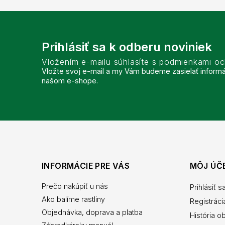
Prihlásiť sa k odberu noviniek
Vložením e-mailu súhlasíte s podmienkami o
Vložte svoj e-mail a my Vám budeme zasielať inform
našom e-shope.
INFORMÁCIE PRE VÁS
MÔJ ÚČ
Prečo nakúpiť u nás
Prihlásiť s
Ako balíme rastliny
Registráci
Objednávka, doprava a platba
História o