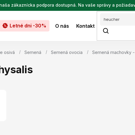
de naša zákaznícka podpora dostupná. Na vaše správy a požiada
Letné dni -30%
O nás
Kontakt
e osivá
Semená
Semená ovocia
Semená machovky - 
ysalis