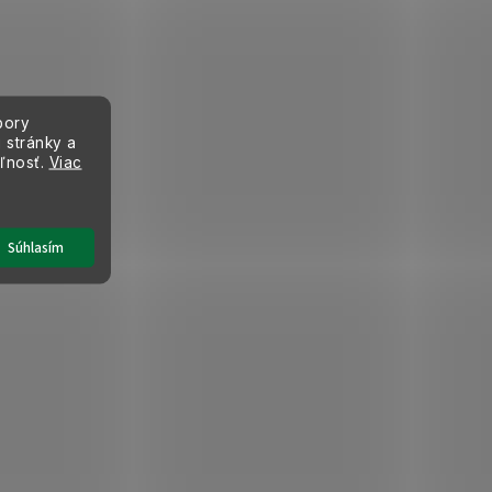
bory
 stránky a
eľnosť.
Viac
Súhlasím