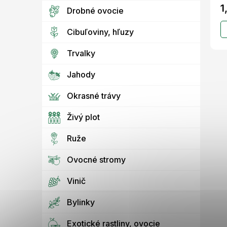
zr
1
Drobné ovocie
Cibuľoviny, hľuzy
Trvalky
Jahody
Okrasné trávy
Živý plot
Ruže
Ovocné stromy
Vinič
Bylinky
Exotické rastliny, ovocie