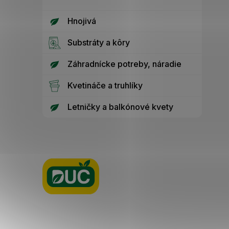
Hnojivá
Substráty a kôry
Záhradnícke potreby, náradie
Kvetináče a truhlíky
Letničky a balkónové kvety
Z
á
p
ä
t
i
e