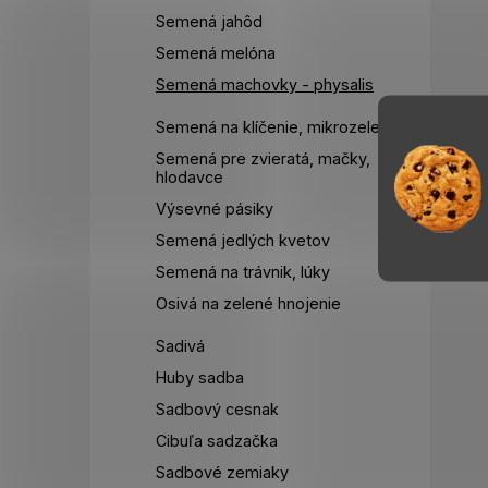
Semená jahôd
Semená melóna
Semená machovky - physalis
Semená na klíčenie, mikrozelenina
Semená pre zvieratá, mačky,
hlodavce
Výsevné pásiky
Semená jedlých kvetov
Semená na trávnik, lúky
Osivá na zelené hnojenie
Sadivá
Huby sadba
Sadbový cesnak
Cibuľa sadzačka
Sadbové zemiaky