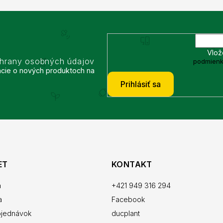
Vlož
chrany osobných údajov
podmienk
ácie o nových produktoch na
Prihlásiť sa
ET
KONTAKT
a
+421 949 316 294
a
Facebook
bjednávok
ducplant