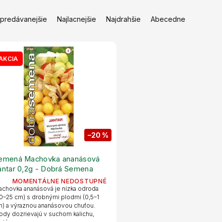
jpredávanejšie
Najlacnejšie
Najdrahšie
Abecedne
AKCIA
–20 %
emená Machovka ananásová
antar 0,2g - Dobrá Semena
MOMENTÁLNE NEDOSTUPNÉ
chovka ananásová je nízka odroda
0–25 cm) s drobnými plodmi (0,5–1
) a výraznou ananásovou chuťou.
ody dozrievajú v suchom kalichu,