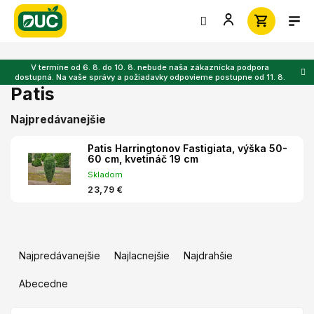
Prejsť
na
obsah
V termíne od 6. 8. do 10. 8. nebude naša zákaznícka podpora
dostupná. Na vaše správy a požiadavky odpovieme postupne od 11. 8.
Patis
Najpredávanejšie
Patis Harringtonov Fastigiata, výška 50-
60 cm, kvetináč 19 cm
Skladom
23,79 €
R
a
Najpredávanejšie
Najlacnejšie
Najdrahšie
d
e
Abecedne
n