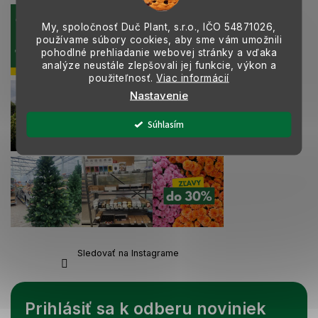
k
y
My, spoločnosť Duč Plant, s.r.o., IČO
54871026,
v
používame súbory cookies, aby sme vám umožnili
ý
pohodlné prehliadanie webovej stránky a vďaka
p
analýze neustále zlepšovali jej funkcie, výkon a
i
použiteľnosť.
Viac informácií
s
Nastavenie
u
Súhlasím
Sledovať na Instagrame
Prihlásiť sa k odberu noviniek