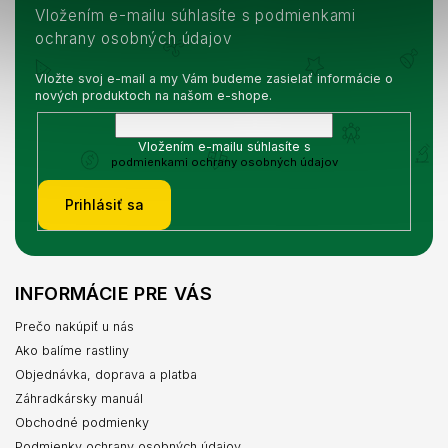
Vložením e-mailu súhlasíte s podmienkami
ochrany osobných údajov
Vložte svoj e-mail a my Vám budeme zasielať informácie o
nových produktoch na našom e-shope.
Vložením e-mailu súhlasíte s
podmienkami ochrany osobných údajov
Prihlásiť sa
INFORMÁCIE PRE VÁS
Prečo nakúpiť u nás
Ako balíme rastliny
Objednávka, doprava a platba
Záhradkársky manuál
Obchodné podmienky
Podmienky ochrany osobných údajov