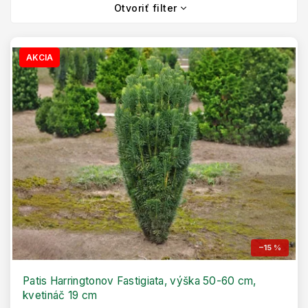
V
i
Otvoriť filter
ý
e
p
p
i
r
s
AKCIA
o
p
d
r
u
o
k
d
t
u
o
k
v
t
o
v
–15 %
Patis Harringtonov Fastigiata, výška 50-60 cm,
kvetináč 19 cm