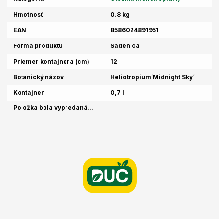
Hmotnosť
0.8 kg
EAN
8586024891951
Forma produktu
Sadenica
Priemer kontajnera (cm)
12
Botanický názov
Heliotropium´Midnight Sky´
Kontajner
0,7 l
Položka bola vypredaná…
Z
á
p
ä
t
i
e