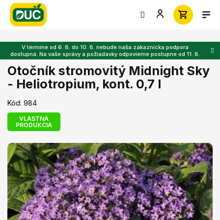
Prejsť
na
obsah
V termíne od 6. 8. do 10. 8. nebude naša zákaznícka podpora
dostupná. Na vaše správy a požiadavky odpovieme postupne od 11. 8.
Otočník stromovitý Midnight Sky
- Heliotropium, kont. 0,7 l
Kód:
984
VLASTNÁ
PRODUKCIA