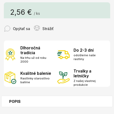
2,56 €
/ ks
Jednotková
cena:
Opýtať sa
Strážiť
Dlhoročná
Do 2-3 dní
tradícia
odošleme naše
Na trhu už od roku
rastliny
2000
Trvalky a
Kvalitné balenie
letničky
Rastlinky starostlivo
Z našej vlastnej
balíme
produkcie
POPIS