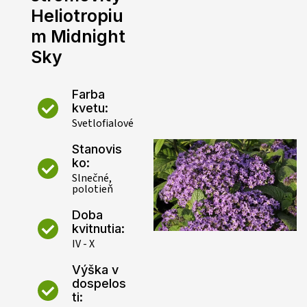
Heliotropiu
m Midnight
Sky
Farba
kvetu:
Svetlofialové
Stanovis
ko:
Slnečné,
polotieň
Doba
kvitnutia:
IV - X
Výška v
dospelos
ti: