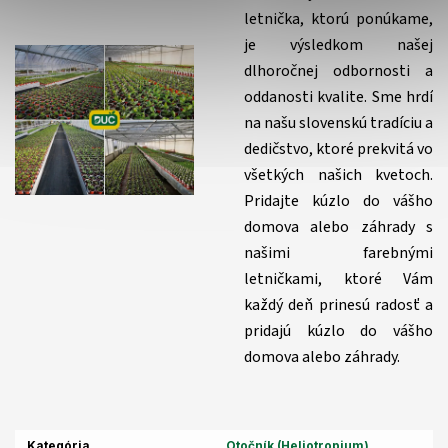
letnička, ktorú ponúkame,
je výsledkom našej
dlhoročnej odbornosti a
oddanosti kvalite. Sme hrdí
na našu slovenskú tradíciu a
dedičstvo, ktoré prekvitá vo
všetkých našich kvetoch.
Pridajte kúzlo do vášho
domova alebo záhrady s
našimi farebnými
letničkami, ktoré Vám
každý deň prinesú radosť a
pridajú kúzlo do vášho
domova alebo záhrady.
Kategória
Otočník (Heliotropium)