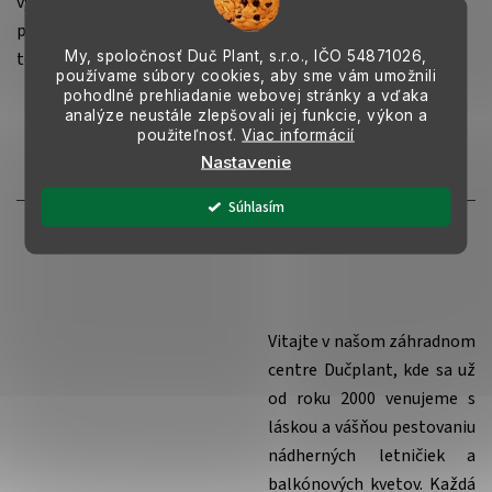
výsadbu do substrátu s univerzálnym alebo mierne kyslým
pH. Je ideálna na vysadenie do kvetináčov umiestnených na
My, spoločnosť Duč Plant, s.r.o., IČO
54871026,
terase.
používame súbory cookies, aby sme vám umožnili
pohodlné prehliadanie webovej stránky a vďaka
analýze neustále zlepšovali jej funkcie, výkon a
použiteľnosť.
Viac informácií
Nastavenie
Slovenský pestovateľ
Súhlasím
Vitajte v našom záhradnom
centre Dučplant, kde sa už
od roku 2000 venujeme s
láskou a vášňou pestovaniu
nádherných letničiek a
balkónových kvetov. Každá