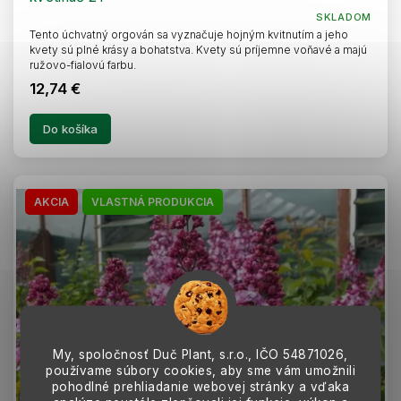
SKLADOM
Tento úchvatný orgován sa vyznačuje hojným kvitnutím a jeho
kvety sú plné krásy a bohatstva. Kvety sú príjemne voňavé a majú
ružovo-fialovú farbu.
12,74 €
Do košíka
AKCIA
VLASTNÁ PRODUKCIA
My, spoločnosť Duč Plant, s.r.o., IČO
54871026,
používame súbory cookies, aby sme vám umožnili
pohodlné prehliadanie webovej stránky a vďaka