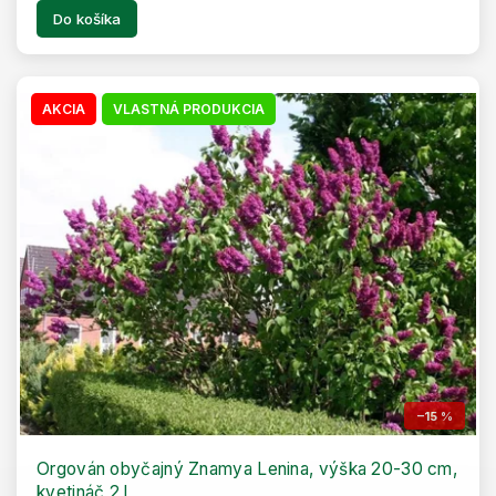
Do košíka
AKCIA
VLASTNÁ PRODUKCIA
–15 %
Orgován obyčajný Znamya Lenina, výška 20-30 cm,
kvetináč 2 l