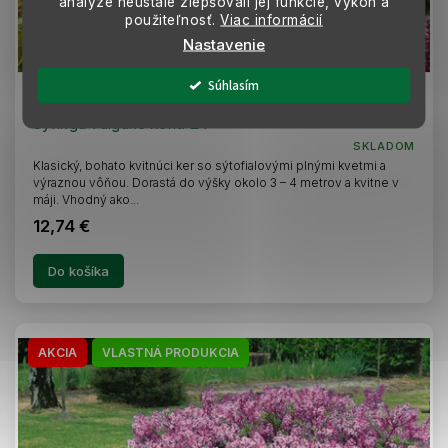
analýze neustále zlepšovali jej funkcie, výkon a
použiteľnosť.
Viac informácií
Nastavenie
–15 %
Súhlasím
Orgován obyčajný Prince Wolkonsky 40-70cm -
Syringa vulgaris kont. 2 l
SKLADOM
Klasický, bohato kvitnúci ker so sýtofialovými plnými kvetmi a
výraznou vôňou. Dorastá do výšky okolo 3 – 4 metrov a kvitne v
máji. Vhodný ako...
12,74 €
Do košíka
AKCIA
VLASTNÁ PRODUKCIA