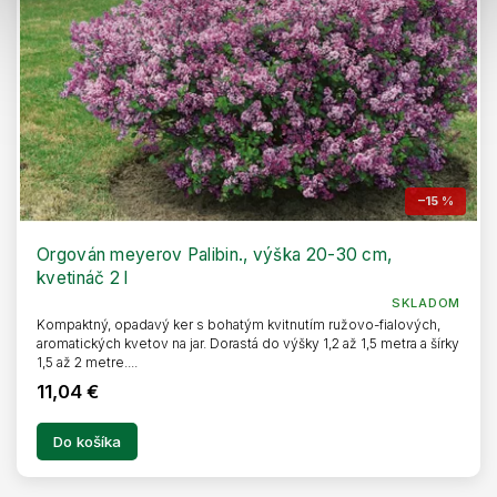
–15 %
Orgován meyerov Palibin., výška 20-30 cm,
kvetináč 2 l
SKLADOM
Kompaktný, opadavý ker s bohatým kvitnutím ružovo-fialových,
aromatických kvetov na jar. Dorastá do výšky 1,2 až 1,5 metra a šírky
1,5 až 2 metre....
11,04 €
Do košíka