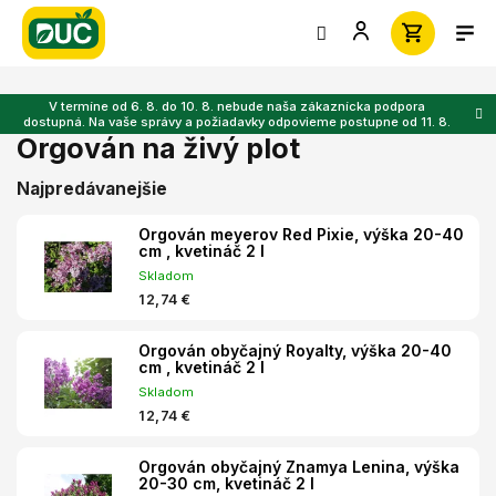
Prejsť
na
obsah
V termíne od 6. 8. do 10. 8. nebude naša zákaznícka podpora
dostupná. Na vaše správy a požiadavky odpovieme postupne od 11. 8.
Orgován na živý plot
Najpredávanejšie
Orgován meyerov Red Pixie, výška 20-40
cm , kvetináč 2 l
Skladom
12,74 €
Orgován obyčajný Royalty, výška 20-40
cm , kvetináč 2 l
Skladom
12,74 €
Orgován obyčajný Znamya Lenina, výška
20-30 cm, kvetináč 2 l