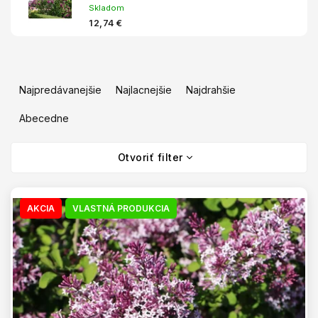
Skladom
12,74 €
R
a
Najpredávanejšie
Najlacnejšie
Najdrahšie
d
e
Abecedne
n
V
i
Otvoriť filter
ý
e
p
p
i
r
s
AKCIA
VLASTNÁ PRODUKCIA
o
p
d
r
u
o
k
d
t
u
o
k
v