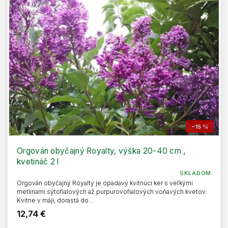
–15 %
Orgován obyčajný Royalty, výška 20-40 cm ,
kvetináč 2 l
SKLADOM
Orgován obyčajný Royalty je opadavý kvitnúci ker s veľkými
metlinami sýtofialových až purpurovofialových voňavých kvetov.
Kvitne v máji, dorastá do...
12,74 €