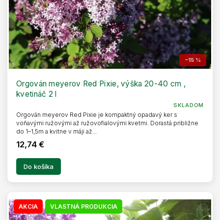
t
o
v
–15 %
Orgován meyerov Red Pixie, výška 20-40 cm ,
kvetináč 2 l
SKLADOM
Orgován meyerov Red Pixie je kompaktný opadavý ker s
voňavými ružovými až ružovofialovými kvetmi. Dorastá približne
do 1–1,5m a kvitne v máji až...
12,74 €
Do košíka
AKCIA
VLASTNÁ PRODUKCIA