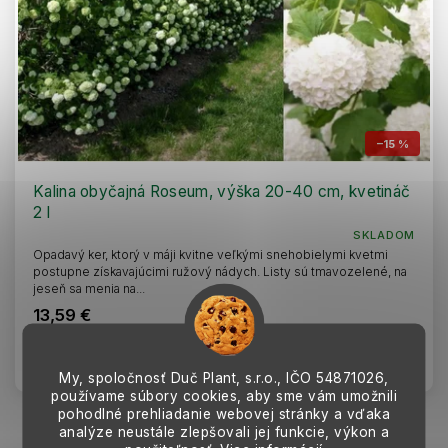
–15 %
Kalina obyčajná Roseum, výška 20-40 cm, kvetináč
2 l
SKLADOM
Opadavý ker, ktorý v máji kvitne veľkými snehobielymi kvetmi
postupne získavajúcimi ružový nádych. Listy sú tmavozelené, na
jeseň sa menia na...
13,59 €
Do košíka
My, spoločnosť Duč Plant, s.r.o., IČO
54871026,
používame súbory cookies, aby sme vám umožnili
pohodlné prehliadanie webovej stránky a vďaka
analýze neustále zlepšovali jej funkcie, výkon a