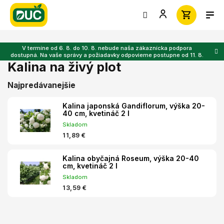
Prejsť
na
obsah
V termíne od 6. 8. do 10. 8. nebude naša zákaznícka podpora
dostupná. Na vaše správy a požiadavky odpovieme postupne od 11. 8.
Kalina na živý plot
Najpredávanejšie
Kalina japonská Gandiflorum, výška 20-
40 cm, kvetináč 2 l
Skladom
11,89 €
Kalina obyčajná Roseum, výška 20-40
cm, kvetináč 2 l
Skladom
13,59 €
R