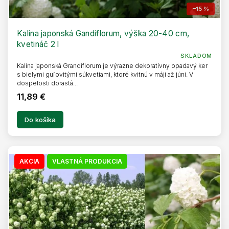
–15 %
Kalina japonská Gandiflorum, výška 20-40 cm,
kvetináč 2 l
SKLADOM
Kalina japonská Grandiflorum je výrazne dekoratívny opadavý ker
s bielymi guľovitými súkvetiami, ktoré kvitnú v máji až júni. V
dospelosti dorastá...
11,89 €
Do košíka
AKCIA
VLASTNÁ PRODUKCIA