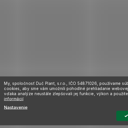
v
ý
p
i
s
u
My, spoločnosť Duč Plant, s.r.o., IČO
54871026,
používame sú
cookies, aby sme vám umožnili pohodlné prehliadanie webovej
vďaka analýze neustále zlepšovali jej funkcie, výkon a použit
informácií
Nastavenie