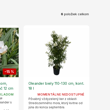
6
položiek celkom
–15 %
orn,
Oleander biely 110-130 cm, kont.
áč 12 cm
18 l
KLADOM
MOMENTÁLNE NEDOSTUPNÉ
je
Pôvabný vždyzelený ker z oblasti
leander s
Stredozemného mora, ktorý kvitne od
júna do konca septembra.