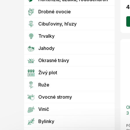
4
Drobné ovocie
Cibuľoviny, hľuzy
Trvalky
Jahody
Okrasné trávy
Živý plot
Ruže
Ovocné stromy
O
Vinič
3 
Bylinky
Pô