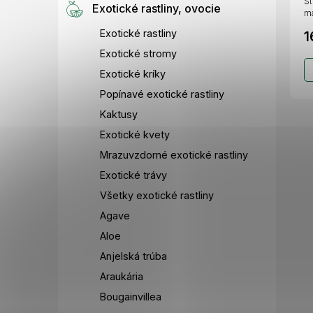
St
Exotické rastliny, ovocie
má
Exotické rastliny
1
Exotické stromy
Exotické kríky
Popínavé exotické rastliny
Kaktusy
Exotické kvety
Mrazuvzdorné exotické rastliny
Exotické trávy
Všetky exotické rastliny
Agave
Aloe
Anjelská trúba
Araukária
Bougainvillea