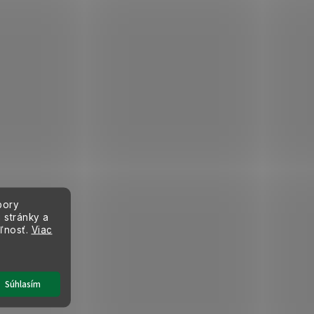
bory
 stránky a
eľnosť.
Viac
Súhlasím