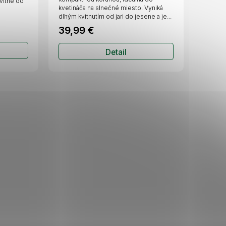
vitne od
kvetináča na slnečné miesto. Vyniká
dlhým kvitnutím od jari do jesene a je...
39,99 €
Detail