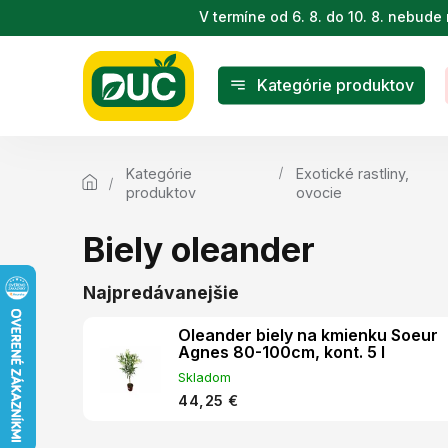
Prejsť
V termíne od 6. 8. do 10. 8. nebu
na
obsah
Kategórie produktov
Kategórie
Exotické rastliny,
produktov
ovocie
Biely oleander
Najpredávanejšie
Oleander biely na kmienku Soeur
Agnes 80-100cm, kont. 5 l
Skladom
44,25 €