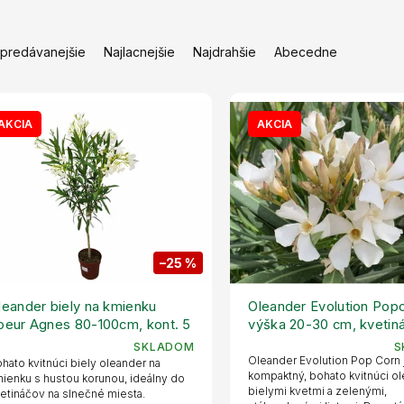
jpredávanejšie
Najlacnejšie
Najdrahšie
Abecedne
AKCIA
AKCIA
–25 %
leander biely na kmienku
Oleander Evolution Popc
oeur Agnes 80-100cm, kont. 5
výška 20-30 cm, kvetin
SKLADOM
S
Oleander Evolution Pop Corn 
hato kvitnúci biely oleander na
kompaktný, bohato kvitnúci o
ienku s hustou korunou, ideálny do
bielymi kvetmi a zelenými,
etináčov na slnečné miesta.