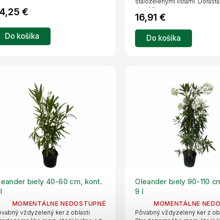
stálozelenými listami. Dorastá
4,25 €
do výšky...
16,91 €
Do košíka
Do košíka
leander biely 40-60 cm, kont.
Oleander biely 90-110 cm
l
9 l
MOMENTÁLNE NEDOSTUPNÉ
MOMENTÁLNE NED
vabný vždyzelený ker z oblasti
Pôvabný vždyzelený ker z obl