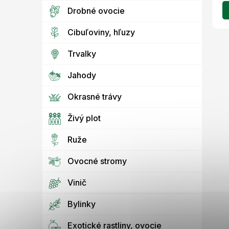
Drobné ovocie
Cibuľoviny, hľuzy
Trvalky
Jahody
Okrasné trávy
Živý plot
Ruže
Ovocné stromy
Vinič
Bylinky
Exotické rastliny, ovocie