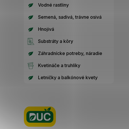
Vodné rastliny
Semená, sadivá, trávne osivá
Hnojivá
Substráty a kôry
Záhradnícke potreby, náradie
Kvetináče a truhlíky
Letničky a balkónové kvety
Z
á
p
ä
t
i
e