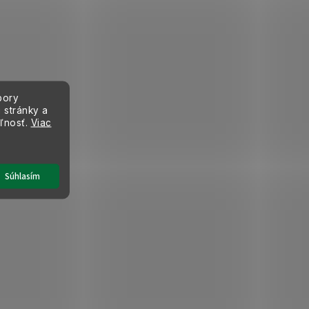
bory
 stránky a
eľnosť.
Viac
Súhlasím