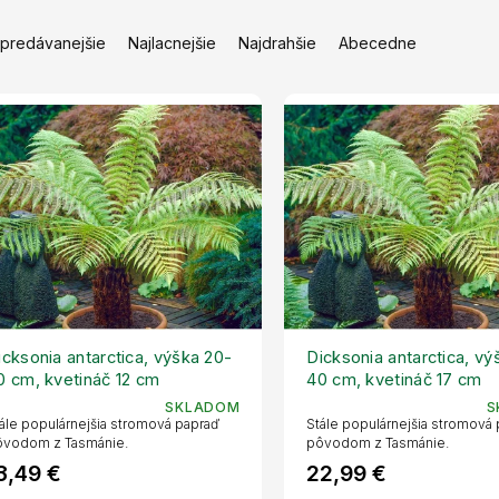
jpredávanejšie
Najlacnejšie
Najdrahšie
Abecedne
icksonia antarctica, výška 20-
Dicksonia antarctica, vý
0 cm, kvetináč 12 cm
40 cm, kvetináč 17 cm
SKLADOM
S
ále populárnejšia stromová papraď
Stále populárnejšia stromová
ôvodom z Tasmánie.
pôvodom z Tasmánie.
3,49 €
22,99 €