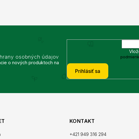
Vlož
chrany osobných údajov
podmienk
ácie o nových produktoch na
Prihlásiť sa
ET
KONTAKT
a
+421 949 316 294