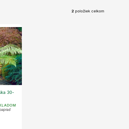
2
položiek celkom
ška 30-
KLADOM
 papraď