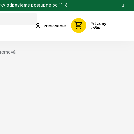
vky odpovieme postupne od 11. 8.
Prázdny
Prihlásenie
košík
tromová