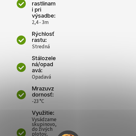
rastlinam
i pri
výsadbe:
2,4 - 3m
Rýchlosť
rastu:
Stredná
Stálozele
ná/opad
avá:
Opadavá
Mrazuvz
dornosť:
-23 °C
Využitie:
Vysádzame
skupinovo,
do živých
plotov,