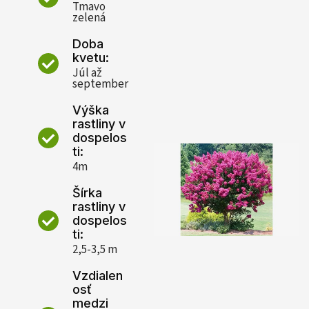
Tmavo
zelená
Doba
kvetu:
Júl až
september
Výška
rastliny v
dospelos
ti:
4m
Šírka
rastliny v
dospelos
ti:
2,5-3,5 m
Vzdialen
osť
medzi