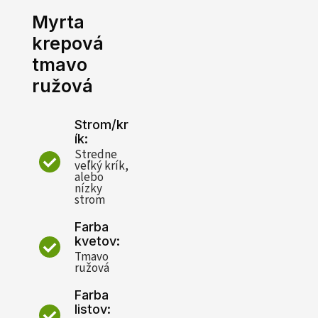
Myrta
krepová
tmavo
ružová
Strom/kr
ík:
Stredne
veľký krík,
alebo
nízky
strom
Farba
kvetov:
Tmavo
ružová
Farba
listov: