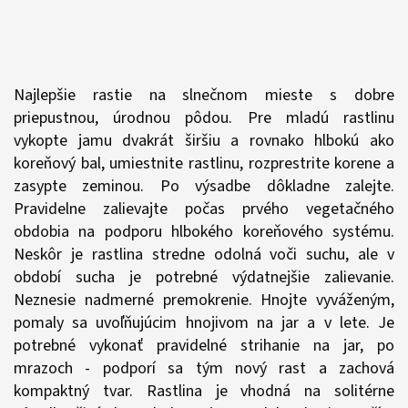
Najlepšie rastie na slnečnom mieste s dobre
priepustnou, úrodnou pôdou. Pre mladú rastlinu
vykopte jamu dvakrát širšiu a rovnako hlbokú ako
koreňový bal, umiestnite rastlinu, rozprestrite korene a
zasypte zeminou. Po výsadbe dôkladne zalejte.
Pravidelne zalievajte počas prvého vegetačného
obdobia na podporu hlbokého koreňového systému.
Neskôr je rastlina stredne odolná voči suchu, ale v
období sucha je potrebné výdatnejšie zalievanie.
Neznesie nadmerné premokrenie. Hnojte vyváženým,
pomaly sa uvoľňujúcim hnojivom na jar a v lete. Je
potrebné vykonať pravidelné strihanie na jar, po
mrazoch - podporí sa tým nový rast a zachová
kompaktný tvar. Rastlina je vhodná na solitérne