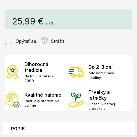
25,99 €
/ ks
Jednotková
cena:
Opýtať sa
Strážiť
Dlhoročná
Do 2-3 dní
tradícia
odošleme naše
Na trhu už od roku
rastliny
2000
Trvalky a
Kvalitné balenie
letničky
Rastlinky starostlivo
Z našej vlastnej
balíme
produkcie
POPIS