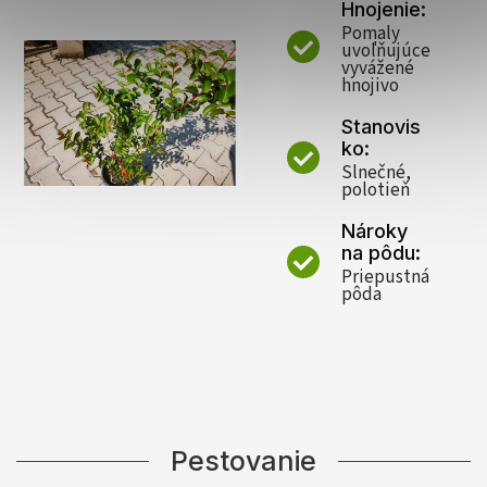
Hnojenie:
Pomaly
uvoľňujúce
vyvážené
hnojivo
Stanovis
ko:
Slnečné,
polotieň
Nároky
na pôdu:
Priepustná
pôda
Pestovanie