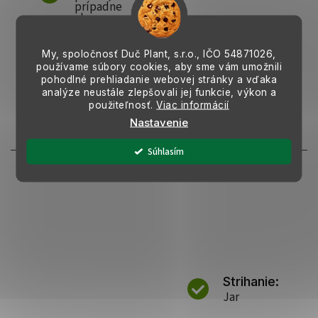
prípadne
ako
solitér, do
nádob
My, spoločnosť Duč Plant, s.r.o., IČO
54871026,
používame súbory cookies, aby sme vám umožnili
pohodlné prehliadanie webovej stránky a vďaka
analýze neustále zlepšovali jej funkcie, výkon a
použiteľnosť.
Viac informácií
Nastavenie
Tipy k starostlivosti
Súhlasím
Strihanie:
Jar