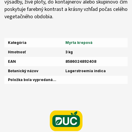
výsadby, živé ploty, do kontajnerov alebo skupinovo čím
poskytuje farebný kontrast a krásny vzhľad počas celého
vegetačného obdobia.
Kategória
Myrta krepová
Hmotnosť
3 kg
EAN
8586024892408
Botanický názov
Lagerstroemia indica
Položka bola vypredaná…
Z
á
p
ä
t