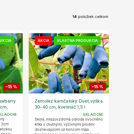
14
položiek celkom
UKCIA
AKCIA
VLASTNÁ PRODUKCIA
–15 %
–15 %
awberry
Zemolez kamčatský Duet,výška
 cm,
30-40 cm, kvetináč 1,5 l
KLADOM
SKLADOM
dný
Skorá, mrazuvzdorná odroda ovocného
e 2cm
kríka s chutnými, výživnými plodmi
atickou
dozrievajúcimi už koncom mája.