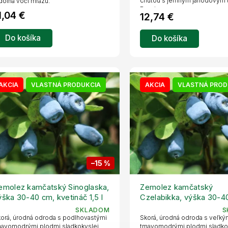
chuťou s jemným jahodovým 
olná voči mrazu.
Dozrieva...
1,04 €
12,74 €
Do košíka
Do košíka
AKCIA
VLASTNÁ PRODUKCIA
AKCIA
VLASTNÁ PROD
–15 %
emolez kamčatský Sinoglaska,
Zemolez kamčatský
ýška 30-40 cm, kvetináč 1,5 l
Czelabikka, výška 30-4
kvetináč 1,5 l
SKLADOM
S
orá, úrodná odroda s podlhovastými
Skorá, úrodná odroda s veľký
avomodrými plodmi sladkokyslej
tmavomodrými plodmi sladko