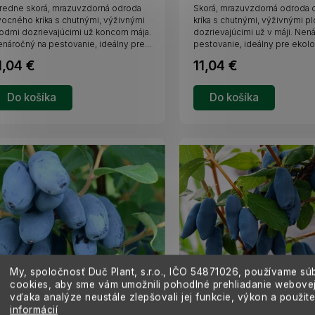
redne skorá, mrazuvzdorná odroda
Skorá, mrazuvzdorná odroda
ocného kríka s chutnými, výživnými
kríka s chutnými, výživnými p
odmi dozrievajúcimi už koncom mája.
dozrievajúcimi už v máji. Nen
náročný na pestovanie, ideálny pre...
pestovanie, ideálny pre ekolo
1,04 €
11,04 €
Do košíka
Do košíka
My, spoločnosť Duč Plant, s.r.o., IČO
54871026,
používame sú
cookies, aby sme vám umožnili pohodlné prehliadanie webovej
vďaka analýze neustále zlepšovali jej funkcie, výkon a použit
emolez kamčatský Boreal
Zemolez kamčatský Aur
informácií