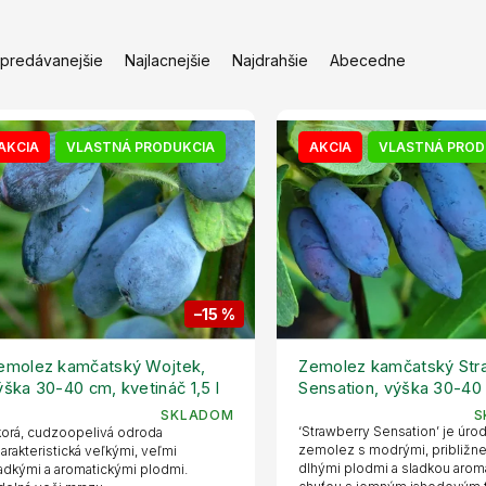
jpredávanejšie
Najlacnejšie
Najdrahšie
Abecedne
AKCIA
VLASTNÁ PRODUKCIA
AKCIA
VLASTNÁ PROD
–15 %
emolez kamčatský Wojtek,
Zemolez kamčatský Str
ýška 30-40 cm, kvetináč 1,5 l
Sensation, výška 30-40
kvetináč 1,5 l
SKLADOM
S
‘Strawberry Sensation’ je úro
orá, cudzoopelivá odroda
zemolez s modrými, približn
arakteristická veľkými, veľmi
dlhými plodmi a sladkou arom
adkými a aromatickými plodmi.