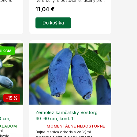
tónom.
Nenáročný na pestovanie, ideálny pre...
11,04 €
Do košíka
UKCIA
–15 %
Zemolez kamčatský Vostorg
0 cm,
30-60 cm, kont. 1 l
KLADOM
MOMENTÁLNE NEDOSTUPNÉ
mi,
Bujne rastúca odroda s veľkými
kyslej