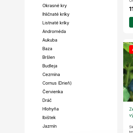
Od
Okrasné kry
1
Ihličnaté kríky
Listnaté kríky
Androméda
Aukuba
Baza
Bršlen
Budleja
Cezmína
Cornus (Drieň)
Červienka
Dráč
Hlohyňa
Z
v
Ibištek
Jazmín
Sk
tm