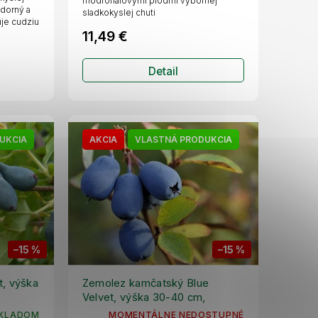
modrofialovými plodmi výbornej
zdorný a
sladkokyslej chuti
je cudziu
11,49 €
Detail
UKCIA
AKCIA
VLASTNÁ PRODUKCIA
–15 %
–15 %
, výška
Zemolez kamčatský Blue
Velvet, výška 30-40 cm,
kvetináč 1,5 l
KLADOM
MOMENTÁLNE NEDOSTUPNÉ