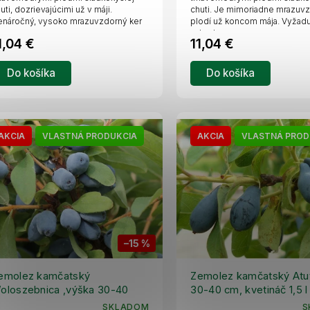
uti, dozrievajúcimi už v máji.
chuti. Je mimoriadne mrazuv
náročný, vysoko mrazuvzdorný ker
plodí už koncom mája. Vyžadu
.
odrodu...
1,04 €
11,04 €
Do košíka
Do košíka
AKCIA
VLASTNÁ PRODUKCIA
AKCIA
VLASTNÁ PROD
–15 %
emolez kamčatský
Zemolez kamčatský Atut
oloszebnica ,výška 30-40
30-40 cm, kvetináč 1,5 l
m, kvetináč 1,5 l
SKLADOM
S