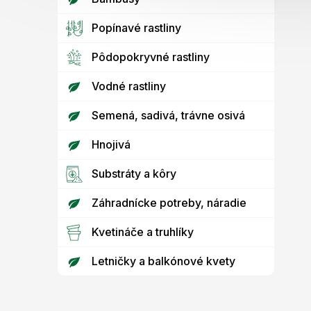
Popínavé rastliny
Pôdopokryvné rastliny
Vodné rastliny
Semená, sadivá, trávne osivá
Hnojivá
Substráty a kôry
Záhradnícke potreby, náradie
Kvetináče a truhlíky
Letničky a balkónové kvety
Z
á