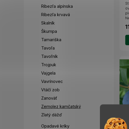
St
Ríbezľa alpínska
ov
pl
Ríbezľa krvavá
Ne
Skalník
1
Škumpa
Tamariška
Tavoľa
Tavoľník
Trojpuk
Vajgela
Vavrínovec
Vtáčí zob
Zanoväť
Zemolez kamčatský
Zlatý dážď
Z
Opadavé kríky