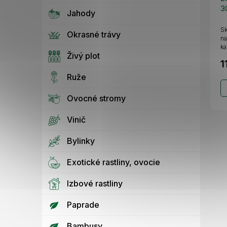
3
Jahody
Sk
Okrasné trávy
na
k
Živý plot
1
Ruže
Ovocné stromy
Vinič
Bylinky
Exotické rastliny, ovocie
Izbové rastliny
Paprade
Bambusy