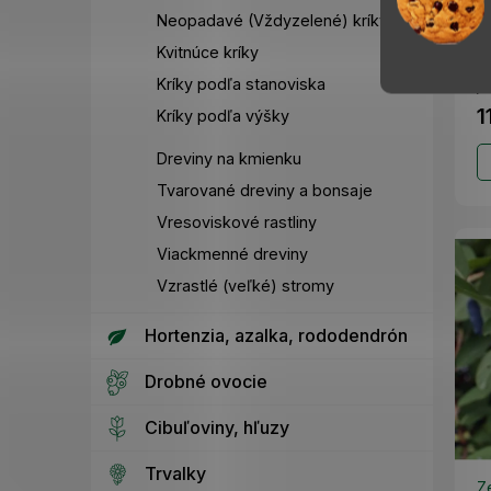
B
Neopadavé (Vždyzelené) kríky
Je
Kvitnúce kríky
ka
Kríky podľa stanoviska
jú
1
Kríky podľa výšky
Dreviny na kmienku
Tvarované dreviny a bonsaje
Vresoviskové rastliny
Viackmenné dreviny
Vzrastlé (veľké) stromy
Hortenzia, azalka, rododendrón
Drobné ovocie
Cibuľoviny, hľuzy
Trvalky
Z