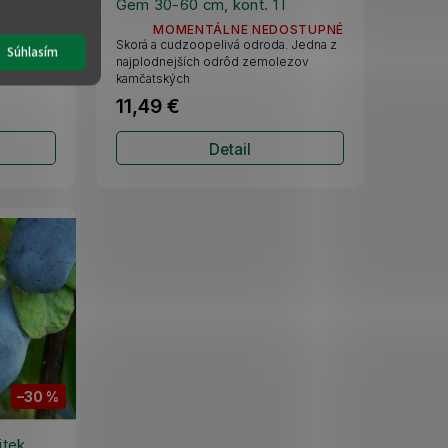
Gem 30-60 cm, kont. 1 l
OSTUPNÉ
MOMENTÁLNE NEDOSTUPNÉ
 odroda.
Skorá a cudzoopelivá odroda. Jedna z
Súhlasím
 skrížením
najplodnejších odrôd zemolezov
ezu.
kamčatských
11,49 €
Detail
–30 %
jtek