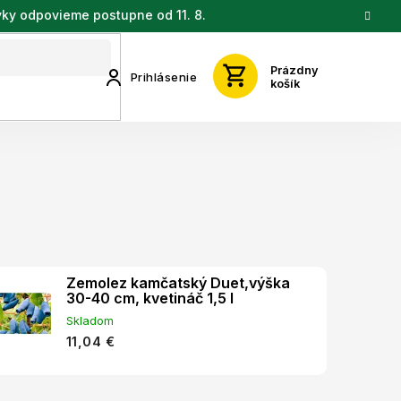
vky odpovieme postupne od 11. 8.
Prázdny
Prihlásenie
košík
Zemolez kamčatský Duet,výška
30-40 cm, kvetináč 1,5 l
Skladom
11,04 €