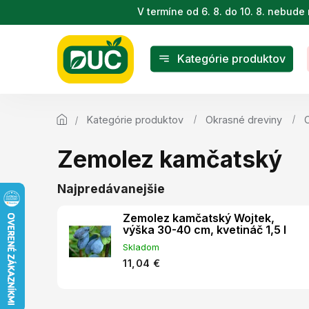
Prejsť
V termíne od 6. 8. do 10. 8. nebu
na
obsah
Kategórie produktov
Kategórie produktov
Okrasné dreviny
Zemolez kamčatský
Najpredávanejšie
Zemolez kamčatský Wojtek,
výška 30-40 cm, kvetináč 1,5 l
Skladom
11,04 €