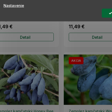
eauty 30-60 cm, kont. 1 l
60 cm, kont. 1 l
Nastavenie
MOMENTÁLNE NEDOSTUPNÉ
MOMENTÁLNE NED
dna z najnovších odrôd zemolezu
Skorá, čiastočne samoopelivá
mčatského. Jeho plody dozrievajú v
Táto odroda bola vyšľachtená
li/auguste.
japonského a ruského zemol
1,49 €
11,49 €
Detail
Detail
AKCIA
emolez kamčatský Honey Bee
Zemolez kamčatský Wo