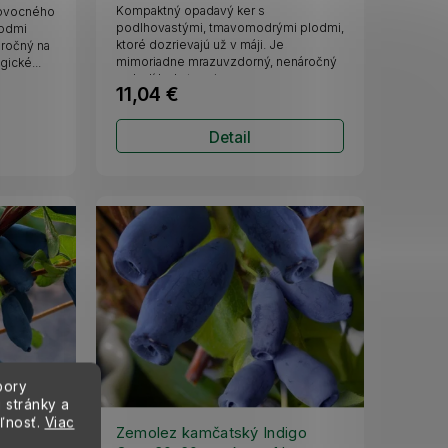
Kompaktný opadavý ker s
 ovocného
podlhovastými, tmavomodrými plodmi,
lodmi
ktoré dozrievajú už v máji. Je
áročný na
mimoriadne mrazuvzdorný, nenáročný
gické...
a plodí bohato pri...
11,04 €
Detail
bory
 stránky a
eľnosť.
Viac
ora 30-
Zemolez kamčatský Indigo