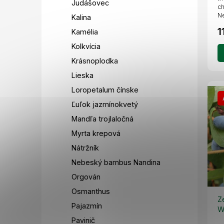
Judášovec
ch
Ne
Kalina
a..
1
Kamélia
Kolkvícia
Krásnoplodka
Lieska
Loropetalum čínske
Ľuľok jazmínokvetý
Mandľa trojlaločná
Myrta krepová
Nátržník
Nebeský bambus Nandina
Orgován
Osmanthus
Z
Pajazmín
W
c
Pavinič