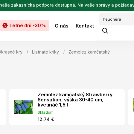
de naša zákaznícka podpora dostupná. Na vaše správy a požiada
Letné dni -30%
O nás
Kontakt
Okrasné kry
Listnaté kríky
Zemolez kamčatský
Zemolez kamčatský Strawberry
Sensation, výška 30-40 cm,
kvetináč 1,5 l
Skladom
12,74 €