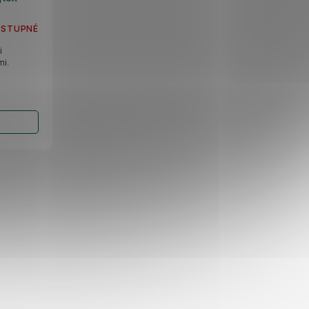
OSTUPNÉ
i
mi.