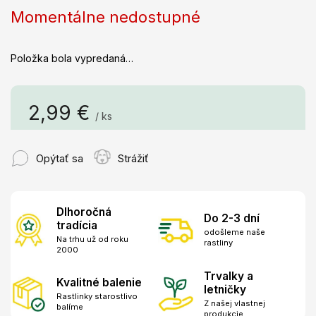
Momentálne nedostupné
Položka bola vypredaná…
2,99 €
/ ks
Jednotková
cena:
Opýtať sa
Strážiť
Dlhoročná
Do 2-3 dní
tradícia
odošleme naše
Na trhu už od roku
rastliny
2000
Trvalky a
Kvalitné balenie
letničky
Rastlinky starostlivo
Z našej vlastnej
balíme
produkcie