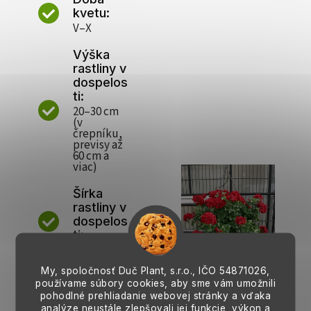
kvetu:
V–X
Výška
rastliny v
dospelos
ti:
20–30 cm
(v
črepníku,
previsy až
60 cm a
viac)
Šírka
rastliny v
dospelos
ti:
40–50 cm
My, spoločnosť Duč Plant, s.r.o., IČO
54871026,
Vzdialen
používame súbory cookies, aby sme vám umožnili
osť
pohodlné prehliadanie webovej stránky a vďaka
medzi
analýze neustále zlepšovali jej funkcie, výkon a