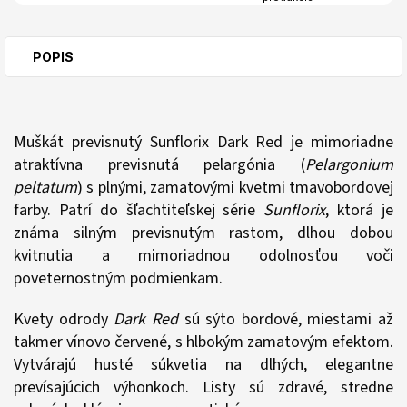
POPIS
Muškát previsnutý Sunflorix Dark Red je mimoriadne
atraktívna previsnutá pelargónia (
Pelargonium
peltatum
) s plnými, zamatovými kvetmi tmavobordovej
farby. Patrí do šľachtiteľskej série
Sunflorix
, ktorá je
známa silným previsnutým rastom, dlhou dobou
kvitnutia a mimoriadnou odolnosťou voči
poveternostným podmienkam.
Kvety odrody
Dark Red
sú sýto bordové, miestami až
takmer vínovo červené, s hlbokým zamatovým efektom.
Vytvárajú husté súkvetia na dlhých, elegantne
prevísajúcich výhonkoch. Listy sú zdravé, stredne