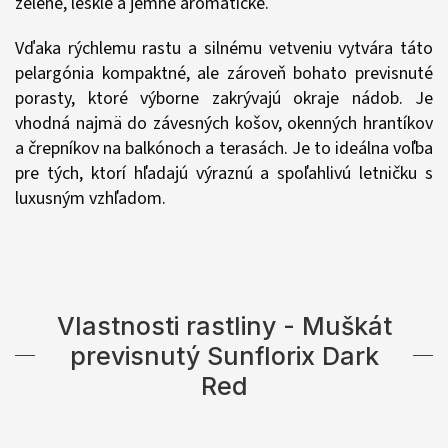
zelené, lesklé a jemne aromatické.
Vďaka rýchlemu rastu a silnému vetveniu vytvára táto
pelargónia kompaktné, ale zároveň bohato previsnuté
porasty, ktoré výborne zakrývajú okraje nádob. Je
vhodná najmä do závesných košov, okenných hrantíkov
a črepníkov na balkónoch a terasách. Je to ideálna voľba
pre tých, ktorí hľadajú výraznú a spoľahlivú letničku s
luxusným vzhľadom.
Vlastnosti rastliny - Muškát
previsnutý Sunflorix Dark
Red