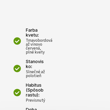
Farba
kvetu:
Tmavobordová
až vínovo
červená,
plné kvety
Stanovis
ko:
Slnečné až
polotieň
Habitus
(Spôsob
rastu):
Previsnutý
Doba