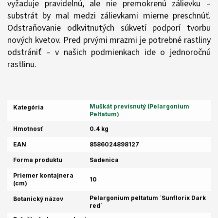
vyžaduje pravidelnú, ale nie premokrenú zálievku –
substrát by mal medzi zálievkami mierne preschnúť.
Odstraňovanie odkvitnutých súkvetí podporí tvorbu
nových kvetov. Pred prvými mrazmi je potrebné rastliny
odstrániť – v našich podmienkach ide o jednoročnú
rastlinu.
Muškát previsnutý (Pelargonium
Kategória
Peltatum)
Hmotnosť
0.4 kg
EAN
8586024898127
Forma produktu
Sadenica
Priemer kontajnera
10
(cm)
Pelargonium peltatum ´Sunflorix Dark
Botanický názov
red´