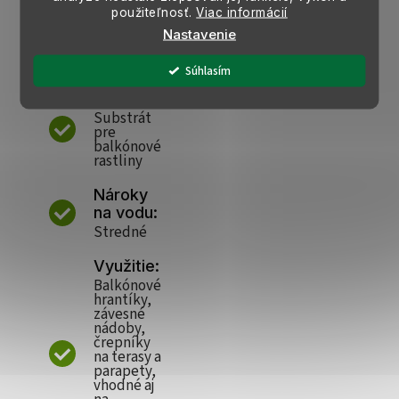
rastlinam
použiteľnosť.
Viac informácií
i pri
Nastavenie
výsadbe:
25–30 cm
Súhlasím
Pôda:
Substrát
pre
balkónové
rastliny
Nároky
na vodu:
Stredné
Využitie:
Balkónové
hrantíky,
závesné
nádoby,
črepníky
na terasy a
parapety,
vhodné aj