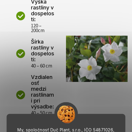
Výška
rastliny v
dospelos
ti:
120 –
200cm
Šírka
rastliny v
dospelos
ti:
40 – 60 cm
Vzdialen
osť
medzi
rastlinam
i pri
výsadbe:
40 – 50 cm
Pôda:
Substrát
My, spoločnosť Duč Plant, s.r.o., IČO
54871026,