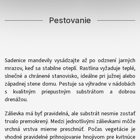
Pestovanie
Sadenice mandevily vysádzajte až po odznení jarných
mrazov, keď sa stabilne oteplí. Rastlina vyžaduje teplé,
slnečné a chránené stanovisko, ideálne pri južnej alebo
západnej stene domu. Pestuje sa výhradne v nádobách
s kvalitným priepustným substrátom a dobrou
drenážou.
Zálievka má byť pravidelná, ale substrát nesmie zostať
trvalo premokrený. Medzi jednotlivými zálievkami môže
vrchná vrstva mierne preschnúť. Počas vegetácie je
vhodné pravidelné prihnojovanie hnojivom pre kvitnúce