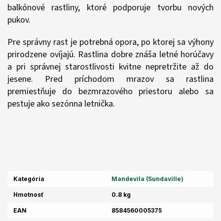
balkónové rastliny, ktoré podporuje tvorbu nových
pukov.
Pre správny rast je potrebná opora, po ktorej sa výhony
prirodzene ovíjajú. Rastlina dobre znáša letné horúčavy
a pri správnej starostlivosti kvitne nepretržite až do
jesene. Pred príchodom mrazov sa rastlina
premiestňuje do bezmrazového priestoru alebo sa
pestuje ako sezónna letnička.
Kategória
Mandevila (Sundaville)
Hmotnosť
0.8 kg
EAN
8584560005375