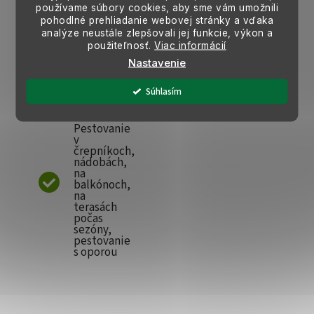
pre
používame súbory cookies, aby sme vám umožnili
balkónové
pohodlné prehliadanie webovej stránky a vďaka
rastliny
analýze neustále zlepšovali jej funkcie, výkon a
použiteľnosť.
Viac informácií
Nároky
Nastavenie
na vodu:
Stredné
Súhlasím
Využitie:
Pestovanie
v
črepníkoch,
nádobách,
na
balkónoch,
na
terasách
počas
sezóny,
pestovanie
s oporou