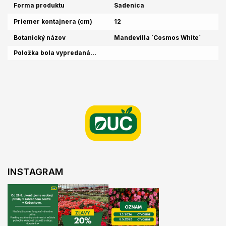
Forma produktu
Sadenica
Priemer kontajnera (cm)
12
Botanický názov
Mandevilla ´Cosmos White´
Položka bola vypredaná…
Z
á
p
ä
t
i
e
INSTAGRAM