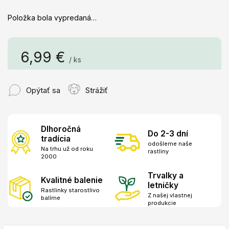
Položka bola vypredaná…
6,99 €
/ ks
Jednotková
cena:
Opýtať sa
Strážiť
Dlhoročná
Do 2-3 dní
tradícia
odošleme naše
Na trhu už od roku
rastliny
2000
Trvalky a
Kvalitné balenie
letničky
Rastlinky starostlivo
Z našej vlastnej
balíme
produkcie