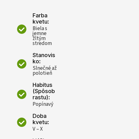
Farba
kvetu:
Biela s
jemne
žltým
stredom
Stanovis
ko:
Slnečné až
polotieň
Habitus
(Spôsob
rastu):
Popínavý
Doba
kvetu:
V – X