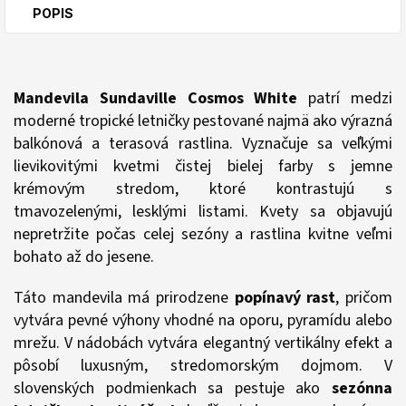
POPIS
Mandevila Sundaville Cosmos White
patrí medzi
moderné tropické letničky pestované najmä ako výrazná
balkónová a terasová rastlina. Vyznačuje sa veľkými
lievikovitými kvetmi čistej bielej farby s jemne
krémovým stredom, ktoré kontrastujú s
tmavozelenými, lesklými listami. Kvety sa objavujú
nepretržite počas celej sezóny a rastlina kvitne veľmi
bohato až do jesene.
Táto mandevila má prirodzene
popínavý rast
, pričom
vytvára pevné výhony vhodné na oporu, pyramídu alebo
mrežu. V nádobách vytvára elegantný vertikálny efekt a
pôsobí luxusným, stredomorským dojmom. V
slovenských podmienkach sa pestuje ako
sezónna