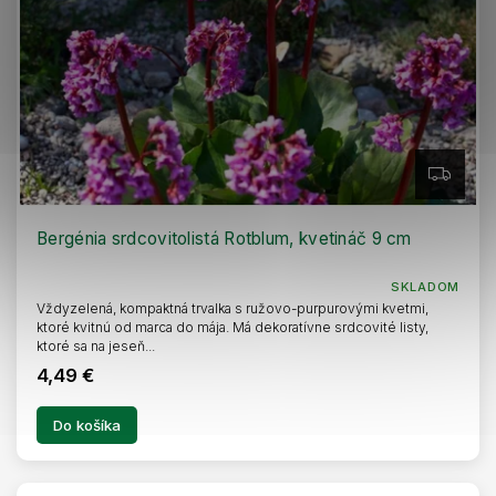
Z
A
D
A
R
Bergénia srdcovitolistá Rotblum, kvetináč 9 cm
M
O
SKLADOM
Vždyzelená, kompaktná trvalka s ružovo-purpurovými kvetmi,
ktoré kvitnú od marca do mája. Má dekoratívne srdcovité listy,
ktoré sa na jeseň...
4,49 €
Do košíka