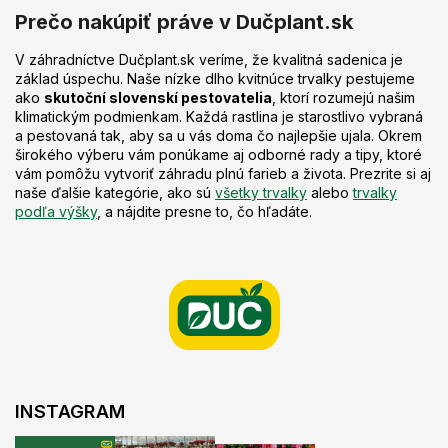
Prečo nakúpiť práve v Dučplant.sk
V záhradníctve Dučplant.sk veríme, že kvalitná sadenica je
základ úspechu. Naše nízke dlho kvitnúce trvalky pestujeme
ako
skutoční slovenskí pestovatelia
, ktorí rozumejú našim
klimatickým podmienkam. Každá rastlina je starostlivo vybraná
a pestovaná tak, aby sa u vás doma čo najlepšie ujala. Okrem
širokého výberu vám ponúkame aj odborné rady a tipy, ktoré
vám pomôžu vytvoriť záhradu plnú farieb a života. Prezrite si aj
naše ďalšie kategórie, ako sú
všetky trvalky
alebo
trvalky
podľa výšky
, a nájdite presne to, čo hľadáte.
Z
á
p
ä
t
i
e
INSTAGRAM