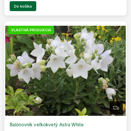
Do košíka
VLASTNÁ PRODUKCIA
Z
A
D
A
R
Balónovník veľkokvetý Astra White
M