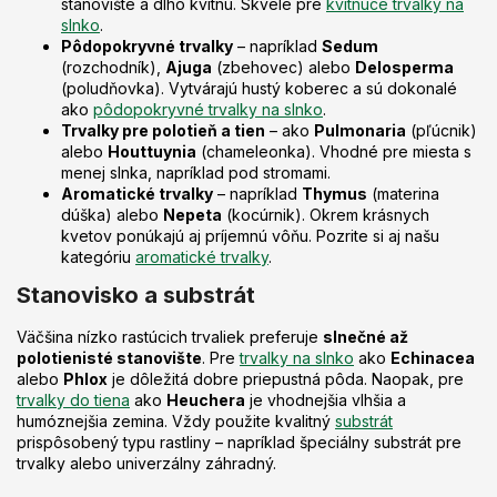
p
stanovište a dlho kvitnú. Skvelé pre
kvitnúce trvalky na
i
slnko
.
s
Pôdopokryvné trvalky
– napríklad
Sedum
u
(rozchodník),
Ajuga
(zbehovec) alebo
Delosperma
(poludňovka). Vytvárajú hustý koberec a sú dokonalé
ako
pôdopokryvné trvalky na slnko
.
Trvalky pre polotieň a tien
– ako
Pulmonaria
(pľúcnik)
alebo
Houttuynia
(chameleonka). Vhodné pre miesta s
menej slnka, napríklad pod stromami.
Aromatické trvalky
– napríklad
Thymus
(materina
dúška) alebo
Nepeta
(kocúrnik). Okrem krásnych
kvetov ponúkajú aj príjemnú vôňu. Pozrite si aj našu
kategóriu
aromatické trvalky
.
Stanovisko a substrát
Väčšina nízko rastúcich trvaliek preferuje
slnečné až
polotienisté stanovište
. Pre
trvalky na slnko
ako
Echinacea
alebo
Phlox
je dôležitá dobre priepustná pôda. Naopak, pre
trvalky do tiena
ako
Heuchera
je vhodnejšia vlhšia a
humóznejšia zemina. Vždy použite kvalitný
substrát
prispôsobený typu rastliny – napríklad špeciálny substrát pre
trvalky alebo univerzálny záhradný.