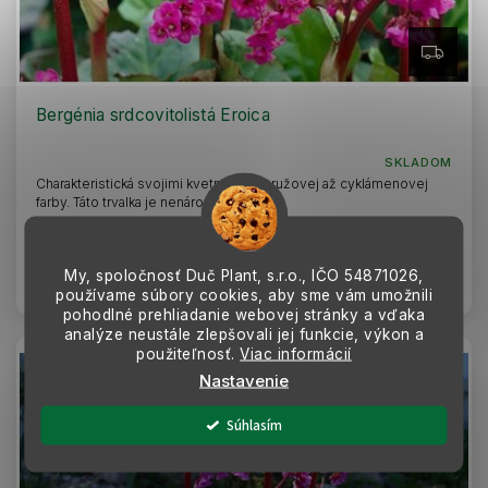
Z
A
D
A
R
Bergénia srdcovitolistá Eroica
M
O
SKLADOM
Charakteristická svojimi kvetmi tmavoružovej až cyklámenovej
farby. Táto trvalka je nenáročná.
4,49 €
My, spoločnosť Duč Plant, s.r.o., IČO
54871026,
Do košíka
používame súbory cookies, aby sme vám umožnili
pohodlné prehliadanie webovej stránky a vďaka
analýze neustále zlepšovali jej funkcie, výkon a
použiteľnosť.
Viac informácií
VLASTNÁ PRODUKCIA
Nastavenie
Súhlasím