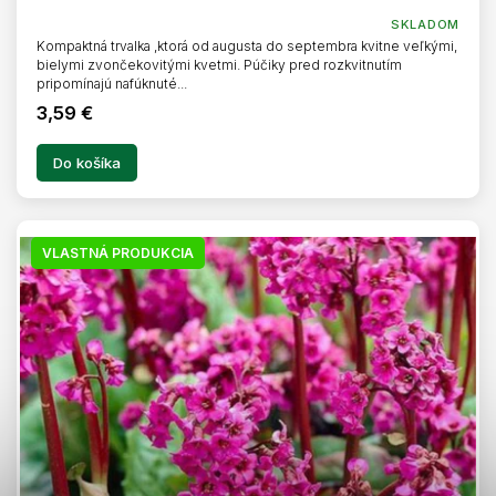
O
SKLADOM
Kompaktná trvalka ,ktorá od augusta do septembra kvitne veľkými,
bielymi zvončekovitými kvetmi. Púčiky pred rozkvitnutím
pripomínajú nafúknuté...
3,59 €
Do košíka
VLASTNÁ PRODUKCIA