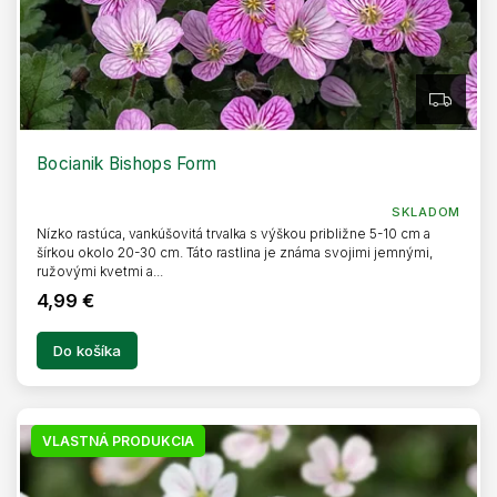
Z
A
D
A
R
Bocianik Bishops Form
M
O
SKLADOM
Nízko rastúca, vankúšovitá trvalka s výškou približne 5-10 cm a
šírkou okolo 20-30 cm. Táto rastlina je známa svojimi jemnými,
ružovými kvetmi a...
4,99 €
Do košíka
VLASTNÁ PRODUKCIA