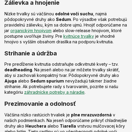
Zálievka a hnojenie
Nízke trvalky sú väčšinou
odolné voči suchu
, najmä
pôdopokryvné druhy ako
Sedum
. Po výsadbe však potrebujú
pravidelnú zálievku, kým sa dobre ujmú. Hnojiť odporúčame na
jar
organickým hnojivom
alebo slow-release hnojivom, ktoré
postupne uvoľňuje živiny. Pre
kvitnúce trvalky
je vhodné
hnojivo s vyšším obsahom draslíka na podporu kvitnutia.
Strihanie a údržba
Pre predĺženie kvitnutia odstraňujte odkvitnuté kvety – tzv.
deadheading
. Na jeseň alebo na jar môžete trvalky skrátiť,
aby si zachovali kompaktný tvar. Pôdopokryvné druhy ako
Ajuga
alebo
Sedum spurium
nevyžadujú takmer žiadne
strihanie. Ak potrebujete rady s tvarovaním, pozrite si našu
kategóriu
záhradnícke potreby a náradie
.
Prezimovanie a odolnosť
Väčšina nízko rastúcich trvaliek je
plne mrazuvzdorná
v
našich podmienkach. Na jeseň odporúčame prikryť chladnejšie
druhy ako
Heuchera
alebo
Tiarella
vrstvou mulčovacej kôry
alebo listím. Tieto rastliny sú vo všeobecnosti odolné voči