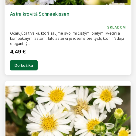
A
D
A
R
Astra krovitá Schneekissen
M
O
SKLADOM
Očarujúca trvalka, ktorá zaujme svojimi čistými bielymi kvetmi a
kompaktným rastom. Táto asterka je ideálna pre tých, ktorí hľadajú
elegantný...
4,49 €
Do košíka