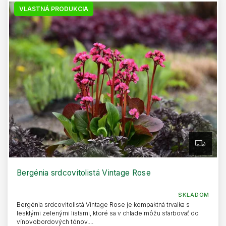
VLASTNÁ PRODUKCIA
Z
A
D
A
R
Bergénia srdcovitolistá Vintage Rose
M
O
SKLADOM
Bergénia srdcovitolistá Vintage Rose je kompaktná trvalka s
lesklými zelenými listami, ktoré sa v chlade môžu sfarbovať do
vínovobordových tónov....