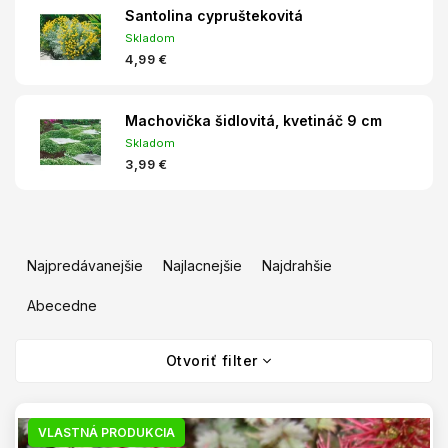
Santolina cypruštekovitá
Skladom
4,99 €
Machovička šidlovitá, kvetináč 9 cm
Skladom
3,99 €
R
a
Najpredávanejšie
Najlacnejšie
Najdrahšie
d
e
Abecedne
n
V
i
Otvoriť filter
ý
e
p
p
i
r
s
VLASTNÁ PRODUKCIA
o