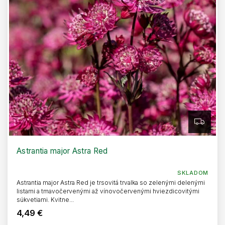
Z
A
D
A
R
Astrantia major Astra Red
M
O
SKLADOM
Astrantia major Astra Red je trsovitá trvalka so zelenými delenými
listami a tmavočervenými až vínovočervenými hviezdicovitými
súkvetiami. Kvitne...
4,49 €