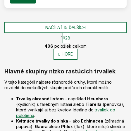
NAČÍTAŤ 15 ĎALŠÍCH
1
28
O
S
406
položiek celkom
t
v
r
l
HORE
á
á
n
d
k
Hlavné skupiny nízko rastúcich trvaliek
a
o
c
v
a
i
V tejto kategórii nájdete rôznorodé druhy, ktoré možno
n
e
rozdeliť do niekoľkých skupín podľa ich charakteristík:
i
p
e
r
Trvalky okrasné listom
– napríklad
Heuchera
v
(kysličník) s farebnými listami alebo
Tiarella
(penovka),
k
ktoré vynikajú aj bez kvetov. Ideálne do
trvaliek do
y
polotiena
.
v
Kvitnúce trvalky do slnka
– ako
Echinacea
(záhradná
ý
pupava),
Gaura
alebo
Phlox
(flox), ktoré milujú slnečné