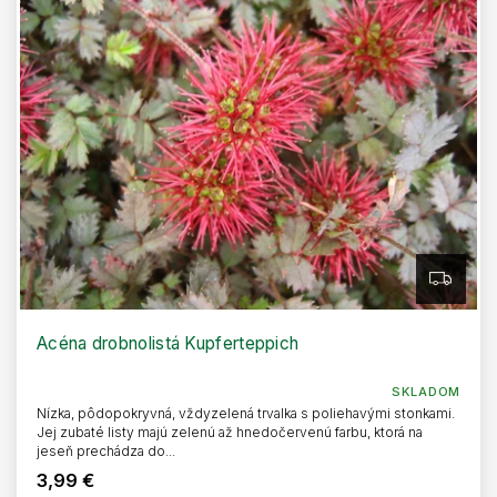
p
d
r
u
o
k
d
t
u
o
k
v
t
o
v
Z
A
D
A
R
Acéna drobnolistá Kupferteppich
M
O
SKLADOM
Nízka, pôdopokryvná, vždyzelená trvalka s poliehavými stonkami.
Jej zubaté listy majú zelenú až hnedočervenú farbu, ktorá na
jeseň prechádza do...
3,99 €