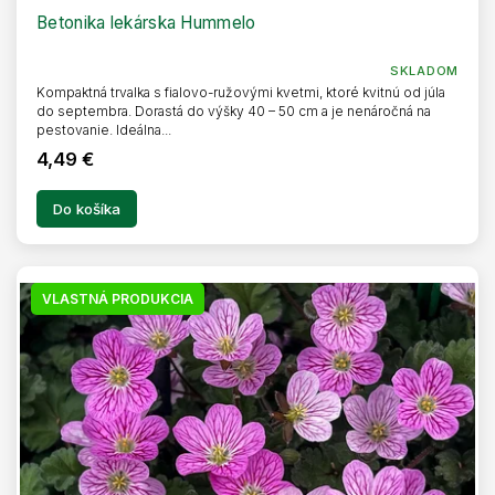
A
R
Betonika lekárska Hummelo
M
O
SKLADOM
Kompaktná trvalka s fialovo-ružovými kvetmi, ktoré kvitnú od júla
do septembra. Dorastá do výšky 40 – 50 cm a je nenáročná na
pestovanie. Ideálna...
4,49 €
Do košíka
VLASTNÁ PRODUKCIA