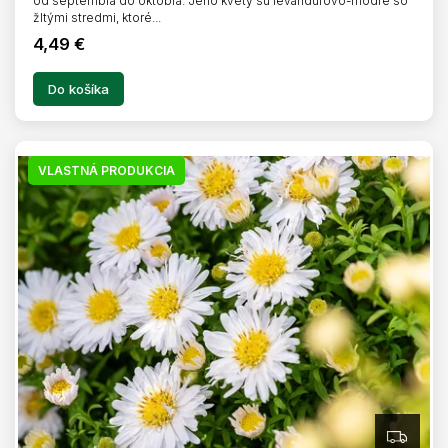
od septembra do októbra. Jeho kvety sú levanduľovo-modré so
žltými stredmi, ktoré...
4,49 €
Do košíka
VLASTNÁ PRODUKCIA
Z