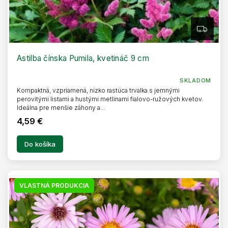
Z
A
D
A
R
Astilba čínska Pumila, kvetináč 9 cm
M
O
SKLADOM
Kompaktná, vzpriamená, nízko rastúca trvalka s jemnými
perovitými listami a hustými metlinami fialovo-ružových kvetov.
Ideálna pre menšie záhony a...
4,59 €
Do košíka
VLASTNÁ PRODUKCIA