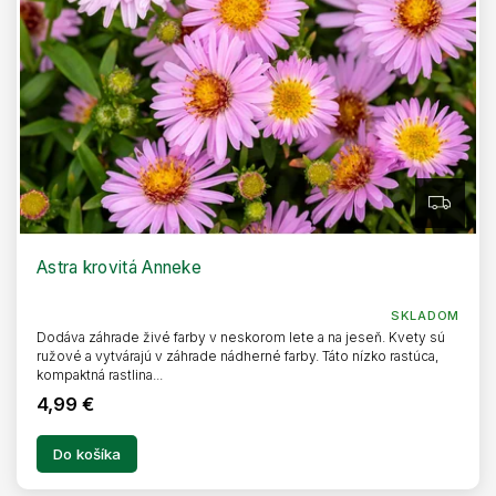
Z
A
D
A
R
Astra krovitá Anneke
M
O
SKLADOM
Dodáva záhrade živé farby v neskorom lete a na jeseň. Kvety sú
ružové a vytvárajú v záhrade nádherné farby. Táto nízko rastúca,
kompaktná rastlina...
4,99 €
Do košíka