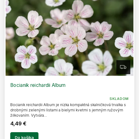
Z
A
D
A
R
Bocianik reichardii Album
M
O
SKLADOM
Bocianik reichardii Album je nízka kompaktná skalničková trvalka s
drobnými zelenými listami a bielymi kvetmi s jemným ružovým
žilkovaním. Vytvára...
4,49 €
Do košíka