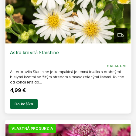
Z
A
D
A
R
Astra krovitá Starshine
M
O
SKLADOM
Aster krovitá Starshine je kompaktná jesenná trvalka s drobnými
bielymi kvetmi so žltým stredom a tmavozelenými listami. Kvitne
od konca leta do...
4,99 €
Do košíka
VLASTNÁ PRODUKCIA