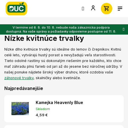
Prejsť
na
obsah
V termíne od 6. 8. do 10. 8. nebude naša zákaznícka podpora
dostupná. Na vaše správy a požiadavky odpovieme postupne od 11. 8.
Nízke kvitnúce trvalky
Nízke dlho kvitnúce trvalky sú ideálne do lemov či črepníkov. Kvitnú
celé leto, vytvárajú hustý porast a nevyžadujú veľa starostlivosti.
Tieto odolné rastliny sú dokonalým riešením pre každého, kto chce
mať záhradu plnú farieb od jari až do jesene bez náročnej údržby. V
našej ponuke nájdete široký výber druhov, ktoré ozdobia vaše
záhonové trvalky
, skalničky alebo kvetináče.
Najpredávanejšie
Kamejka Heavenly Blue
Skladom
4,59 €