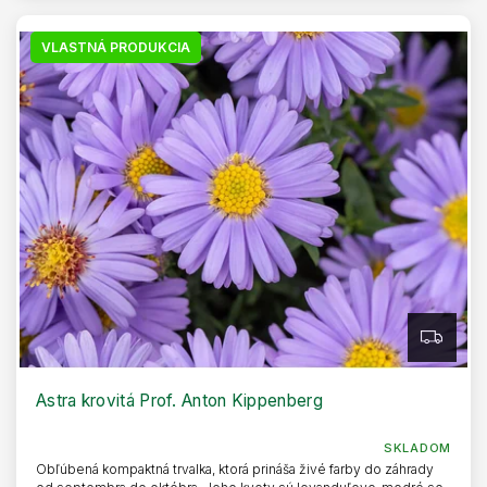
VLASTNÁ PRODUKCIA
Z
A
D
A
R
Astra krovitá Prof. Anton Kippenberg
M
O
SKLADOM
Obľúbená kompaktná trvalka, ktorá prináša živé farby do záhrady