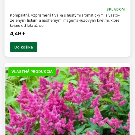
O
SKLADOM
Kompaktná, vzpriamená trvalka s hustými aromatickými sivasto-
zelenými listami a nádhernými magenta-ružovými kvetmi, ktoré
kvitnú od leta až do...
4,49 €
Do košíka
VLASTNÁ PRODUKCIA