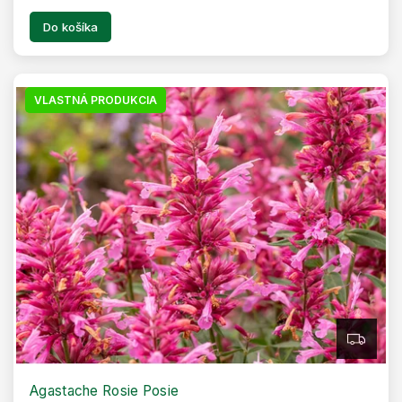
Do košíka
VLASTNÁ PRODUKCIA
Z
A
D
A
R
Agastache Rosie Posie
M