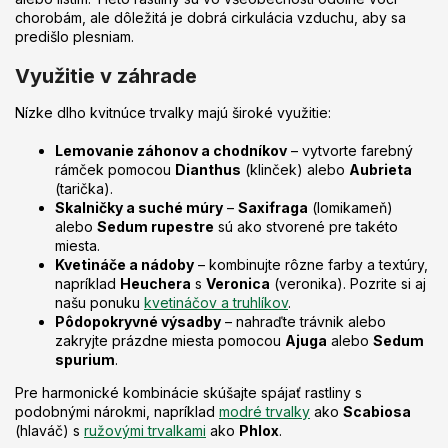
chorobám, ale dôležitá je dobrá cirkulácia vzduchu, aby sa
predišlo plesniam.
Využitie v záhrade
Nízke dlho kvitnúce trvalky majú široké využitie:
Lemovanie záhonov a chodníkov
– vytvorte farebný
rámček pomocou
Dianthus
(klinček) alebo
Aubrieta
(tarička).
Skalničky a suché múry
–
Saxifraga
(lomikameň)
alebo
Sedum rupestre
sú ako stvorené pre takéto
miesta.
Kvetináče a nádoby
– kombinujte rôzne farby a textúry,
napríklad
Heuchera
s
Veronica
(veronika). Pozrite si aj
našu ponuku
kvetináčov a truhlíkov
.
Pôdopokryvné výsadby
– nahraďte trávnik alebo
zakryjte prázdne miesta pomocou
Ajuga
alebo
Sedum
spurium
.
Pre harmonické kombinácie skúšajte spájať rastliny s
podobnými nárokmi, napríklad
modré trvalky
ako
Scabiosa
(hlaváč) s
ružovými trvalkami
ako
Phlox
.