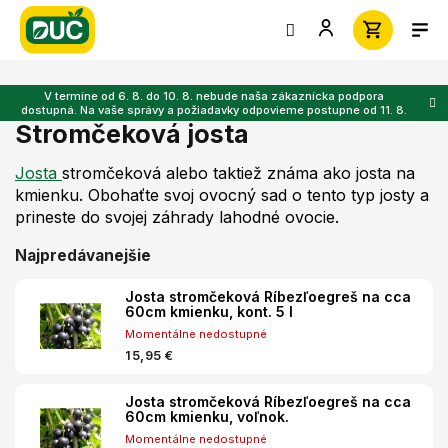
Prejsť
na
obsah
V termíne od 6. 8. do 10. 8. nebude naša zákaznícka podpora
dostupná. Na vaše správy a požiadavky odpovieme postupne od 11. 8.
Stromčeková josta
Josta
stromčeková alebo taktiež známa ako josta na
kmienku. Obohaťte svoj ovocný sad o tento typ josty a
prineste do svojej záhrady lahodné ovocie.
Najpredávanejšie
Josta stromčeková Ríbezľoegreš na cca
60cm kmienku, kont. 5 l
Momentálne nedostupné
15,95 €
Josta stromčeková Ríbezľoegreš na cca
60cm kmienku, voľnok.
Momentálne nedostupné