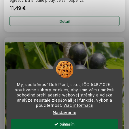
egrešov. Má lahodné plody. Je samoopelivá.
11,49 €
Detail
My, spoločnosť Duč Plant, s.r.o., IČO
54871026,
používame súbory cookies, aby sme vám umožnili
pohodlné prehliadanie webovej stránky a vďaka
analýze neustále zlepšovali jej funkcie, výkon a
použiteľnosť.
Viac informácií
Nastavenie
Súhlasím