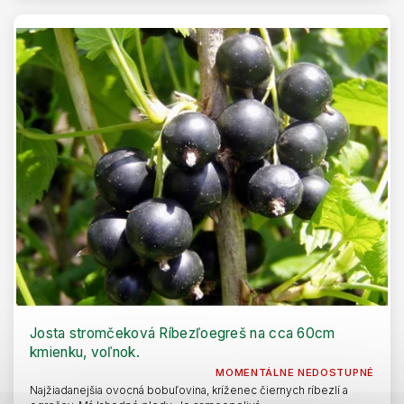
Josta stromčeková Ríbezľoegreš na cca 60cm
kmienku, voľnok.
MOMENTÁLNE NEDOSTUPNÉ
Najžiadanejšia ovocná bobuľovina, kríženec čiernych ríbezlí a