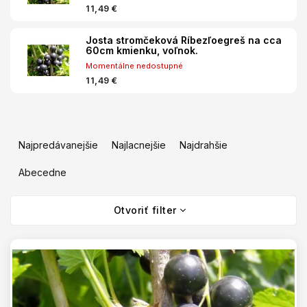
11,49 €
Josta stromčeková Ríbezľoegreš na cca
60cm kmienku, voľnok.
Momentálne nedostupné
11,49 €
R
a
Najpredávanejšie
Najlacnejšie
Najdrahšie
d
e
Abecedne
n
V
i
Otvoriť filter
ý
e
p
p
i
r
s
o
p
d
r
u