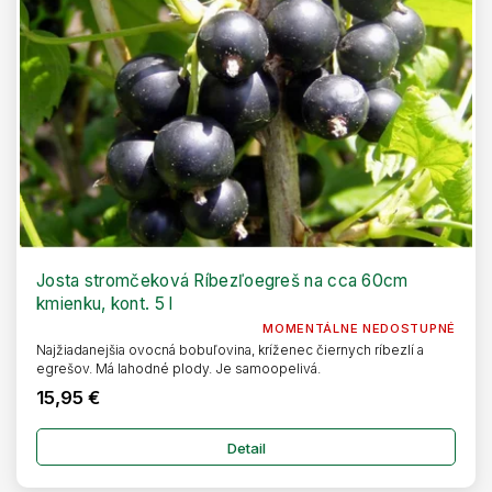
o
k
d
t
u
o
k
v
t
o
v
Josta stromčeková Ríbezľoegreš na cca 60cm
kmienku, kont. 5 l
MOMENTÁLNE NEDOSTUPNÉ
Najžiadanejšia ovocná bobuľovina, kríženec čiernych ríbezlí a
egrešov. Má lahodné plody. Je samoopelivá.
15,95 €
Detail