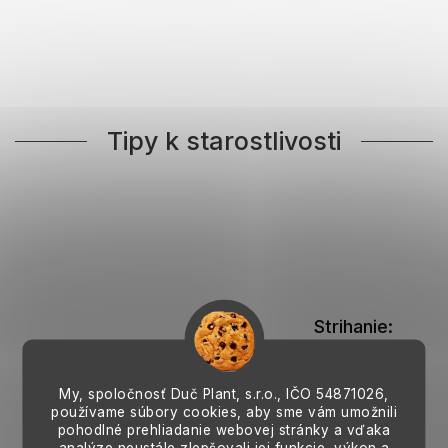
Tipy k starostlivosti
Strihanie:
Môžu sa
odstrániť
poškodené
My, spoločnosť Duč Plant, s.r.o., IČO
alebo
54871026,
odumreté
používame súbory cookies, aby sme vám umožnili
listy na jar.
pohodlné prehliadanie webovej stránky a vďaka
analýze neustále zlepšovali jej funkcie, výkon a