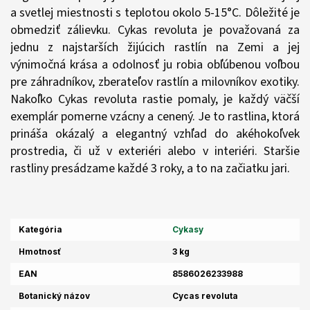
a svetlej miestnosti s teplotou okolo 5-15°C. Dôležité je
obmedziť zálievku. Cykas revoluta je považovaná za
jednu z najstarších žijúcich rastlín na Zemi a jej
výnimočná krása a odolnosť ju robia obľúbenou voľbou
pre záhradníkov, zberateľov rastlín a milovníkov exotiky.
Nakoľko Cykas revoluta rastie pomaly, je každý väčší
exemplár pomerne vzácny a cenený. Je to rastlina, ktorá
prináša okázalý a elegantný vzhľad do akéhokoľvek
prostredia, či už v exteriéri alebo v interiéri. Staršie
rastliny presádzame každé 3 roky, a to na začiatku jari.
Kategória
Cykasy
Hmotnosť
3 kg
EAN
8586026233988
Botanický názov
Cycas revoluta