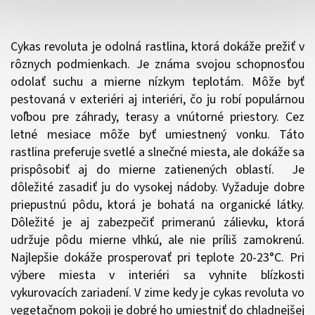
Cykas revoluta je odolná rastlina, ktorá dokáže prežiť v
rôznych podmienkach. Je známa svojou schopnosťou
odolať suchu a mierne nízkym teplotám. Môže byť
pestovaná v exteriéri aj interiéri, čo ju robí populárnou
voľbou pre záhrady, terasy a vnútorné priestory. Cez
letné mesiace môže byť umiestnený vonku. Táto
rastlina preferuje svetlé a slnečné miesta, ale dokáže sa
prispôsobiť aj do mierne zatienených oblastí. Je
dôležité zasadiť ju do vysokej nádoby. Vyžaduje dobre
priepustnú pôdu, ktorá je bohatá na organické látky.
Dôležité je aj zabezpečiť primeranú zálievku, ktorá
udržuje pôdu mierne vlhkú, ale nie príliš zamokrenú.
Najlepšie dokáže prosperovať pri teplote 20-23°C. Pri
výbere miesta v interiéri sa vyhnite blízkosti
vykurovacích zariadení. V zime kedy je cykas revoluta vo
vegetačnom pokoji je dobré ho umiestniť do chladnejšej