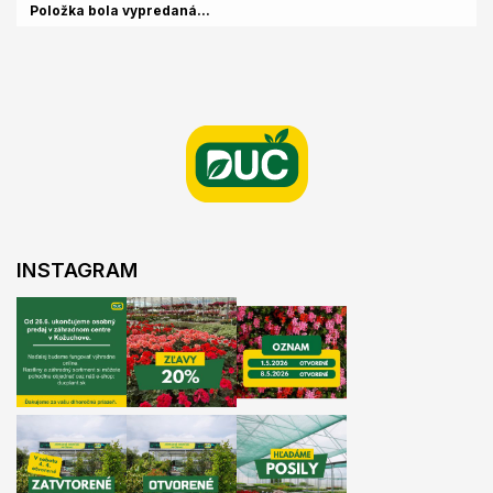
Položka bola vypredaná…
Z
á
p
ä
t
i
e
INSTAGRAM