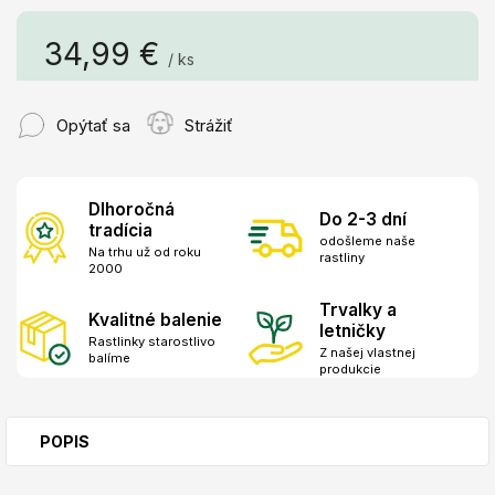
34,99 €
/ ks
Jednotková
cena:
Opýtať sa
Strážiť
Dlhoročná
Do 2-3 dní
tradícia
odošleme naše
Na trhu už od roku
rastliny
2000
Trvalky a
Kvalitné balenie
letničky
Rastlinky starostlivo
Z našej vlastnej
balíme
produkcie
POPIS