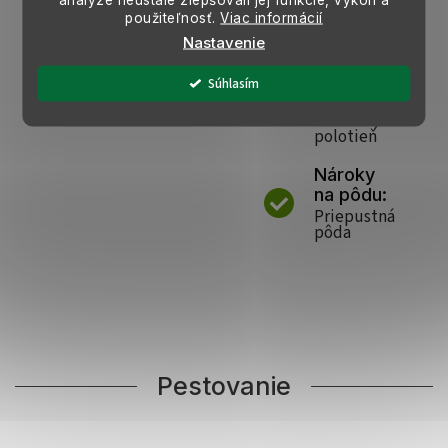
Hnojenie:
použiteľnosť.
Viac informácií
Na jar
Nastavenie
Stanovis
Súhlasím
ko:
Slnečné,
polotieň
Nároky
na pôdu:
Priepustná
pôda
Pestovanie