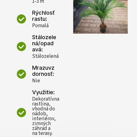
1-3 m
Rýchlosť
rastu:
Pomalá
Stálozele
ná/opad
avá:
Stálozelená
Mrazuvz
dornosť:
Nie
Využitie:
Dekoratívna
rastlina,
vhodná do
nádob,
interiérov,
zimných
záhrad a
na terasy.