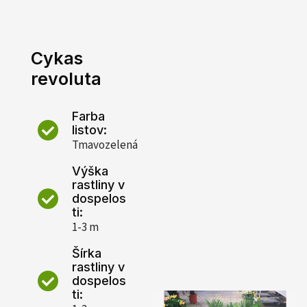
Cykas
revoluta
Farba
listov:
Tmavozelená
Výška
rastliny v
dospelos
ti:
1-3 m
Šírka
rastliny v
dospelos
ti: