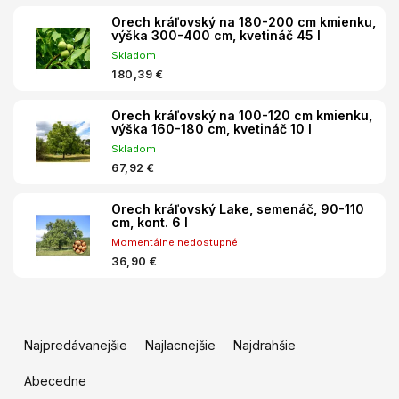
Orech kráľovský na 180-200 cm kmienku,
výška 300-400 cm, kvetináč 45 l
Skladom
180,39 €
Orech kráľovský na 100-120 cm kmienku,
výška 160-180 cm, kvetináč 10 l
Skladom
67,92 €
Orech kráľovský Lake, semenáč, 90-110
cm, kont. 6 l
Momentálne nedostupné
36,90 €
R
a
Najpredávanejšie
Najlacnejšie
Najdrahšie
d
e
Abecedne