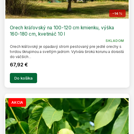
–14 %
Orech kráľovský na 100-120 cm kmienku, výška
160-180 cm, kvetináč 10 l
SKLADOM
Orech kráľovský je opadavý strom pestovaný pre jedlé orechy s
tvrdou škrupinou a svetlým jadrom. Vytvára širokú korunu a dorastá
do väčších...
67,92 €
Do košíka
AKCIA