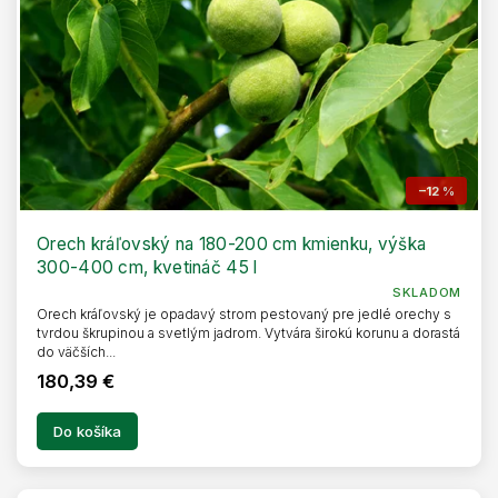
–12 %
Orech kráľovský na 180-200 cm kmienku, výška
300-400 cm, kvetináč 45 l
SKLADOM
Orech kráľovský je opadavý strom pestovaný pre jedlé orechy s
tvrdou škrupinou a svetlým jadrom. Vytvára širokú korunu a dorastá
do väčších...
180,39 €
Do košíka