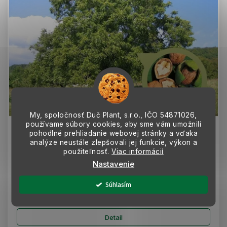
My, spoločnosť Duč Plant, s.r.o., IČO
54871026,
používame súbory cookies, aby sme vám umožnili
Orech kráľovský Lara 130-160cm, kont. 10 l
pohodlné prehliadanie webovej stránky a vďaka
analýze neustále zlepšovali jej funkcie, výkon a
použiteľnosť.
Viac informácií
MOMENTÁLNE NEDOSTUPNÉ
Nastavenie
Francúzsky kompaktný kultivar orecha, ktorý dorastá do cca 12 m.
Má tmavozelené listy, hladkú kôru a kvitne v podobe mačiek
koncom jari. Dozrie...
Súhlasím
65 €
Detail