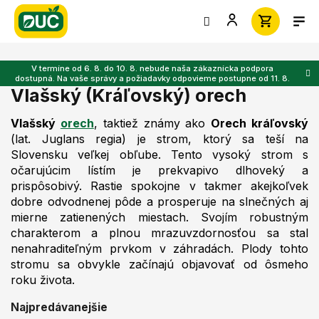
Prejsť
na
obsah
V termíne od 6. 8. do 10. 8. nebude naša zákaznícka podpora
dostupná. Na vaše správy a požiadavky odpovieme postupne od 11. 8.
Vlašský (Kráľovský) orech
Vlašský
orech
, taktiež známy ako
Orech kráľovský
(lat.
Juglans regia
) je strom, ktorý sa teší na
Slovensku veľkej obľube. Tento vysoký strom s
očarujúcim lístím je prekvapivo dlhoveký a
prispôsobivý. Rastie spokojne v takmer akejkoľvek
dobre odvodnenej pôde a prosperuje na slnečných aj
mierne zatienených miestach. Svojím robustným
charakterom a plnou mrazuvzdornosťou sa stal
nenahraditeľným prvkom v záhradách. Plody tohto
stromu sa obvykle začínajú objavovať od ôsmeho
roku života.
Najpredávanejšie