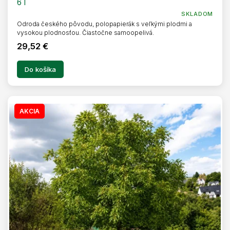
6 l
SKLADOM
Odroda českého pôvodu, polopapierák s veľkými plodmi a
vysokou plodnosťou. Čiastočne samoopelivá.
29,52 €
Do košíka
AKCIA