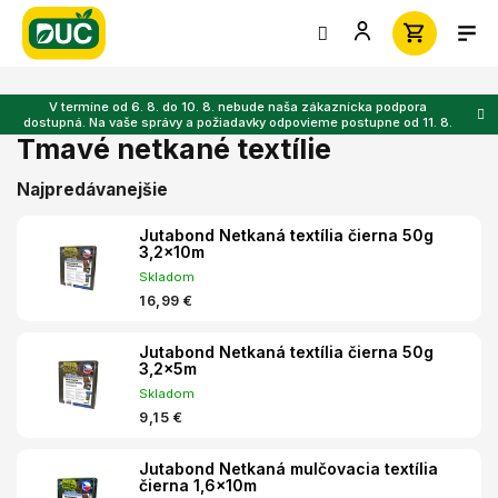
Prejsť
na
obsah
V termíne od 6. 8. do 10. 8. nebude naša zákaznícka podpora
dostupná. Na vaše správy a požiadavky odpovieme postupne od 11. 8.
Tmavé netkané textílie
Najpredávanejšie
Jutabond Netkaná textília čierna 50g
3,2x10m
Skladom
16,99 €
Jutabond Netkaná textília čierna 50g
3,2x5m
Skladom
9,15 €
Jutabond Netkaná mulčovacia textília
čierna 1,6x10m