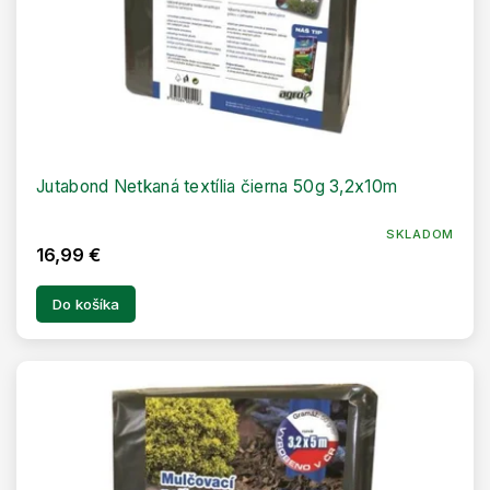
t
o
v
Jutabond Netkaná textília čierna 50g 3,2x10m
SKLADOM
16,99 €
Do košíka