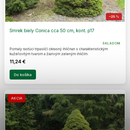
–25 %
Smrek biely Conica cca 50 cm, kont. p17
SKLADOM
Pomaly rastúci trpasličí okrasný ihličnan s charakteristickým
kužeľovitým tvarom a žiarivým zeleným ihličím.
11,24 €
Do košíka
AKCIA