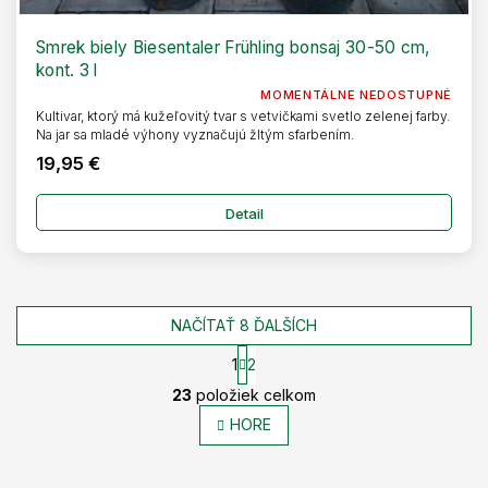
Smrek biely Biesentaler Frühling bonsaj 30-50 cm,
kont. 3 l
MOMENTÁLNE NEDOSTUPNÉ
Kultivar, ktorý má kužeľovitý tvar s vetvičkami svetlo zelenej farby.
Na jar sa mladé výhony vyznačujú žltým sfarbením.
19,95 €
Detail
NAČÍTAŤ 8 ĎALŠÍCH
1
2
O
S
23
položiek celkom
t
v
r
l
HORE
á
á
n
d
k
Z
a