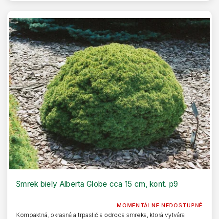
Smrek biely Alberta Globe cca 15 cm, kont. p9
MOMENTÁLNE NEDOSTUPNÉ
Kompaktná, okrasná a trpasličia odroda smreka, ktorá vytvára