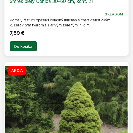
Smrek biely Conica 30-60 cm, kont. 2 l
SKLADOM
Pomaly rastúci trpasličí okrasný ihličnan s charakteristickým
kužeľovitým tvarom a žiarivým zeleným ihličím.
7,59 €
Do košíka
AKCIA