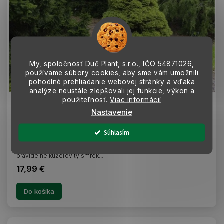
My, spoločnosť Duč Plant, s.r.o., IČO
54871026,
používame súbory cookies, aby sme vám umožnili
pohodlné prehliadanie webovej stránky a vďaka
–25 %
analýze neustále zlepšovali jej funkcie, výkon a
použiteľnosť.
Viac informácií
Smrek biely Conica December cca 50 cm, kont. p19
Nastavenie
SKLADOM
Súhlasím
Prémiový, mimoriadne hustý výber klasického Smrek biely
‘Conica’ triedený na zimný predaj: veľmi pomaly rastúci,
pravidelne kužeľovitý smrek...
17,99 €
Do košíka