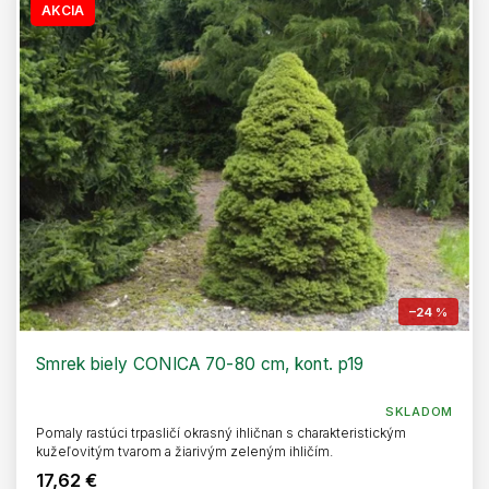
AKCIA
–24 %
Smrek biely CONICA 70-80 cm, kont. p19
SKLADOM
Pomaly rastúci trpasličí okrasný ihličnan s charakteristickým
kužeľovitým tvarom a žiarivým zeleným ihličím.
17,62 €