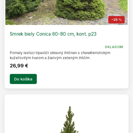
–25 %
Smrek biely Conica 60-80 cm, kont. p23
SKLADOM
Pomaly rastúci trpasličí okrasný ihličnan s charakteristickým
kužeľovitým tvarom a žiarivým zeleným ihličím.
26,99 €
Do košíka