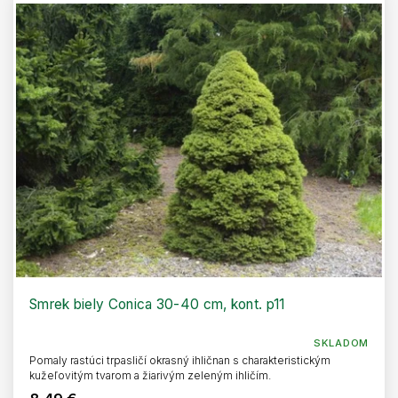
Smrek biely Conica 30-40 cm, kont. p11
SKLADOM
Pomaly rastúci trpasličí okrasný ihličnan s charakteristickým
kužeľovitým tvarom a žiarivým zeleným ihličím.