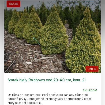
AKCIA
–20 %
Smrek biely Rainbows end 20-40 cm, kont. 2 l
SKLADOM
Unikátna odroda smreka, ktorá pridáva do záhrady nádherné
farebné prvky. Jeho jemné ihličie vytvára pestrofarebný efekt,
ktorý sa mení počas roka.