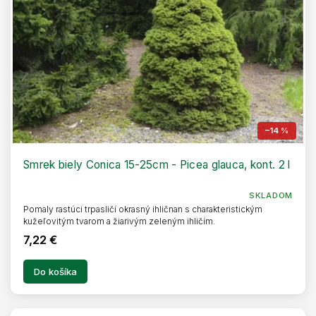
d
t
u
o
k
v
t
o
v
–14 %
Smrek biely Conica 15-25cm - Picea glauca, kont. 2 l
SKLADOM
Pomaly rastúci trpasličí okrasný ihličnan s charakteristickým
kužeľovitým tvarom a žiarivým zeleným ihličím.
7,22 €
Do košíka