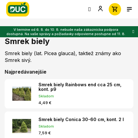
Prejsť
na
obsah
V termíne od 6. 8. do 10. 8. nebude naša zákaznícka podpora
dostupná. Na vaše správy a požiadavky odpovieme postupne od 11. 8.
Smrek biely
Smrek biely (lat.
Picea glauca), taktiež známy ako
Smrek sivý.
Najpredávanejšie
Smrek biely Rainbows end cca 25 cm,
kont. p9
Skladom
4,49 €
Smrek biely Conica 30-60 cm, kont. 2 l
Skladom
7,59 €