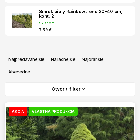
Smrek biely Rainbows end 20-40 cm,
kont. 2 l
Skladom
7,59 €
R
a
Najpredávanejšie
Najlacnejšie
Najdrahšie
d
e
Abecedne
n
V
i
Otvoriť filter
ý
e
p
p
i
r
s
AKCIA
VLASTNÁ PRODUKCIA
o
p
d
r
u
o
k