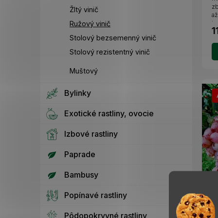
zb
Žltý vinič
až
Ružový vinič
j
1
Stolový bezsemenný vinič
Stolový rezistentný vinič
Muštový
Bylinky
Exotické rastliny, ovocie
Izbové rastliny
Paprade
Bambusy
V
Popínavé rastliny
J
c
Pôdopokryvné rastliny