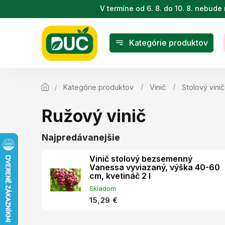
Prejsť
V termíne od 6. 8. do 10. 8. nebu
na
obsah
Kategórie produktov
Kategórie produktov
Vinič
Stolový vinič
Ružový vinič
Najpredávanejšie
Vinič stolový bezsemenný
Vanessa vyviazaný, výška 40-60
cm, kvetináč 2 l
Skladom
15,29 €