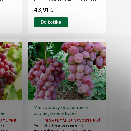
é a
dužinou a sladkou harmonickou chuťou.
Dozrieva neskôr,...
43,91 €
Do košíka
Vinič stolový bezsemenný
reň
Jupiter, balený koreň
OSTUPNÉ
MOMENTÁLNE NEDOSTUPNÉ
Veľmi atraktívna bezsemenná,
oda
rezistentná stolná odroda, s veľkými