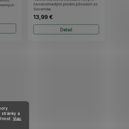
ionov,
červenohnedými plodmi pôvodom zo
emenných.
Slovenska.
13,99 €
Detail
bory
 stránky a
eľnosť.
Viac