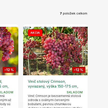
7
položiek celkom
AKCIA
–12 %
–12 %
d,
Vinič stolový Crimson,
5 cm,
vyviazaný, výška 150-175 cm,
kvetináč 5 l
KLADOM
SKLADOM
enná
Vinič Crimson je bezsemenná stolová
enými až
odroda s oválnymi červenými
Plody sú
bobuľami, pevnou chrumkavou