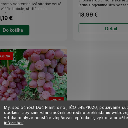
vhodná aj do chladnejších reg
erom v septembri. Má stredne veľké
jedna z najchutnejších bezs
 väčšie bobule, sladkú chuť s
13,99 €
emným ovocným...
1,19 €
Detail
Do košíka
AKCIA
–15 %
My, spoločnosť Duč Plant, s.r.o., IČO
54871026,
používame sú
cookies, aby sme vám umožnili pohodlné prehliadanie webovej
inič stolový bezsemenný
vďaka analýze neustále zlepšovali jej funkcie, výkon a použit
upiter vyviazaný, výška 40-60
informácií
m, kvetináč 2 l
MOMENTÁLNE NEDOSTUPNÉ