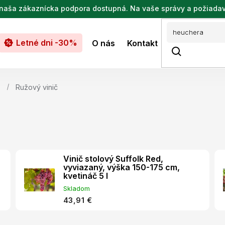
de naša zákaznícka podpora dostupná. Na vaše správy a požiada
Letné dni -30%
O nás
Kontakt
Ružový vinič
Vinič stolový Suffolk Red,
vyviazaný, výška 150-175 cm,
kvetináč 5 l
Skladom
43,91 €