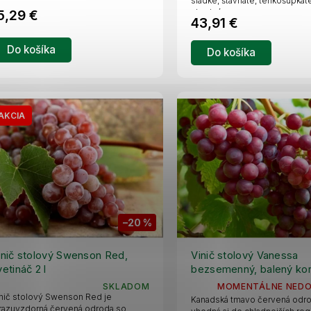
sladké, šťavnaté, tenkošupkat
5,29 €
vhodné...
43,91 €
Do košíka
Do košíka
AKCIA
–20 %
inič stolový Swenson Red,
Vinič stolový Vanessa
vetináč 2 l
bezsemenný, balený ko
SKLADOM
MOMENTÁLNE NED
nič stolový Swenson Red je
Kanadská tmavo červená odr
azuvzdorná červená odroda so