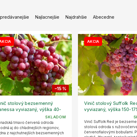
jpredávanejšie
Najlacnejšie
Najdrahšie
Abecedne
AKCIA
AKCIA
–15 %
inič stolový bezsemenný
Vinič stolový Suffolk Re
anessa vyviazaný, výška 40-
vyviazaný, výška 150-17
0 cm, kvetináč 2 l
kvetináč 5 l
SKLADOM
S
Vinič Suffolk Red je bezsem
nadská tmavo červená odroda
stolová odroda s ružovočerv
odná aj do chladnejších regionov,
červenofialovými bobuľami. 
dna z najchutnejších bezsemenných