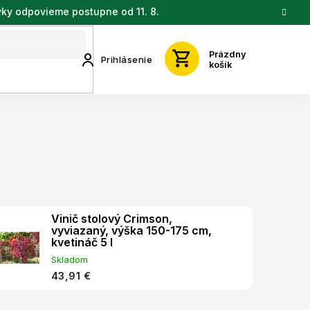
vky odpovieme postupne od 11. 8.
Prázdny
Prihlásenie
košík
Vinič stolový Crimson,
vyviazaný, výška 150-175 cm,
kvetináč 5 l
Skladom
43,91 €