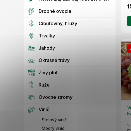
1
Drobné ovocie
Cibuľoviny, hľuzy
Trvalky
Jahody
Okrasné trávy
Živý plot
Ruže
Ovocné stromy
V
Vinič
k
Stolový vinič
Vi
Modrý vinič
mr