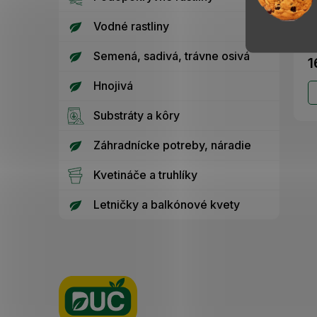
Ve
re
Vodné rastliny
č
Sl
Semená, sadivá, trávne osivá
1
Hnojivá
Substráty a kôry
Záhradnícke potreby, náradie
Kvetináče a truhlíky
Letničky a balkónové kvety
Z
á
p
ä
t
i