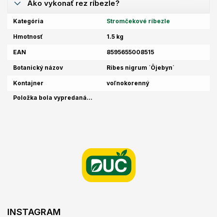
Ako vykonať rez ríbezle?
Kategória
Stromčekové ríbezle
Hmotnosť
1.5 kg
EAN
8595655008515
Botanický názov
Ribes nigrum ´Öjebyn´
Kontajner
voľnokorenný
Položka bola vypredaná…
Z
á
p
ä
t
i
e
INSTAGRAM