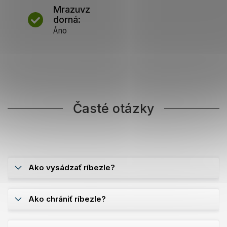
Mrazuvz
dorná:
Áno
Časté otázky
Ako vysádzať ríbezle?
Ako chrániť ríbezle?