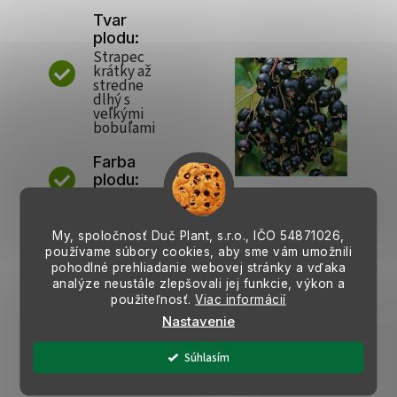
Tvar
plodu:
Strapec
krátky až
stredne
dlhý s
veľkými
bobuľami
Farba
plodu:
Čierna
Dužina:
My, spoločnosť Duč Plant, s.r.o., IČO
54871026,
Zelenkavá,
používame súbory cookies, aby sme vám umožnili
tuhá,
pohodlné prehliadanie webovej stránky a vďaka
šťavnatá,
analýze neustále zlepšovali jej funkcie, výkon a
výrazne
použiteľnosť.
Viac informácií
aromatická
Nastavenie
Samoop
Súhlasím
elivá:
Áno