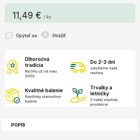
11,49 €
/ ks
Jednotková
cena:
Opýtať sa
Strážiť
Dlhoročná
Do 2-3 dní
tradícia
odošleme naše
Na trhu už od roku
rastliny
2000
Trvalky a
Kvalitné balenie
letničky
Rastlinky starostlivo
Z našej vlastnej
balíme
produkcie
POPIS