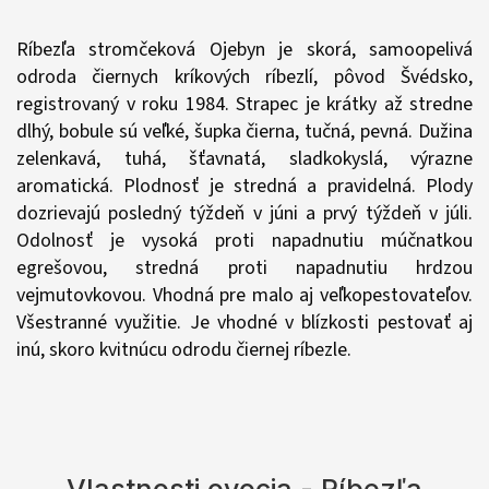
Ríbezľa stromčeková Ojebyn je skorá, samoopelivá
odroda čiernych kríkových ríbezlí, pôvod Švédsko,
registrovaný v roku 1984. Strapec je krátky až stredne
dlhý, bobule sú veľké, šupka čierna, tučná, pevná. Dužina
zelenkavá, tuhá, šťavnatá, sladkokyslá, výrazne
aromatická. Plodnosť je stredná a pravidelná. Plody
dozrievajú posledný týždeň v júni a prvý týždeň v júli.
Odolnosť je vysoká proti napadnutiu múčnatkou
egrešovou, stredná proti napadnutiu hrdzou
vejmutovkovou. Vhodná pre malo aj veľkopestovateľov.
Všestranné využitie. Je vhodné v blízkosti pestovať aj
inú, skoro kvitnúcu odrodu čiernej ríbezle.
Vlastnosti ovocia - Ríbezľa