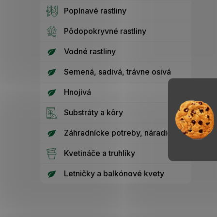
Popínavé rastliny
Pôdopokryvné rastliny
Vodné rastliny
Semená, sadivá, trávne osivá
Hnojivá
Substráty a kôry
Záhradnícke potreby, náradie
Kvetináče a truhlíky
Letničky a balkónové kvety
Z
á
p