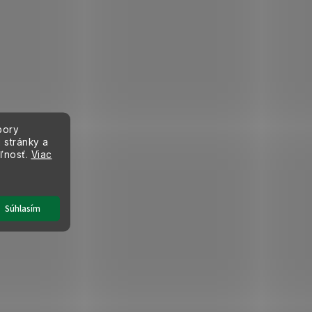
bory
 stránky a
eľnosť.
Viac
Súhlasím