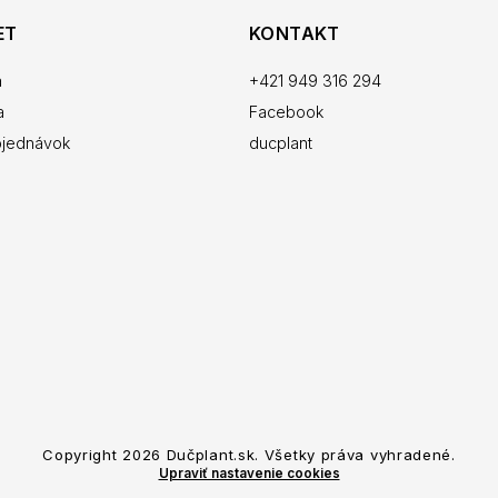
ET
KONTAKT
a
+421 949 316 294
a
Facebook
bjednávok
ducplant
Copyright 2026
Dučplant.sk
. Všetky práva vyhradené.
Upraviť nastavenie cookies