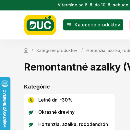
Prejsť
V termíne od 6. 8. do 10. 8. nebu
na
obsah
Kategórie produktov
Kategórie produktov
Hortenzia, azalka, ro
Remontantné azalky (V
B
o
Kategórie
Preskočiť
č
kategórie
n
Letné dni -30%
ý
p
Okrasné dreviny
a
n
Hortenzia, azalka, rododendrón