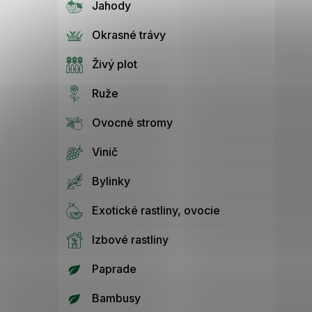
Jahody
Okrasné trávy
Živý plot
Ruže
Ovocné stromy
Vinič
Bylinky
Exotické rastliny, ovocie
Izbové rastliny
Paprade
Bambusy