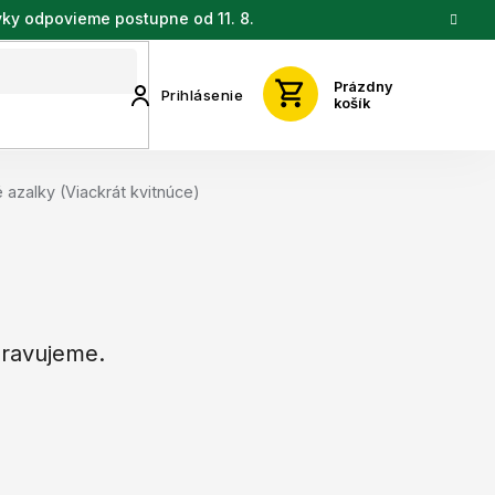
vky odpovieme postupne od 11. 8.
Prázdny
Prihlásenie
košík
azalky (Viackrát kvitnúce)
pravujeme.