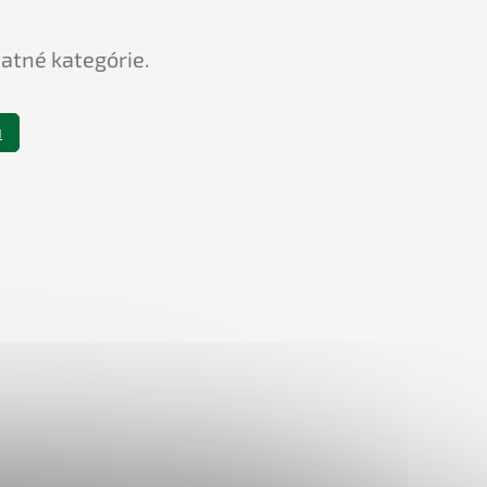
tatné kategórie.
u