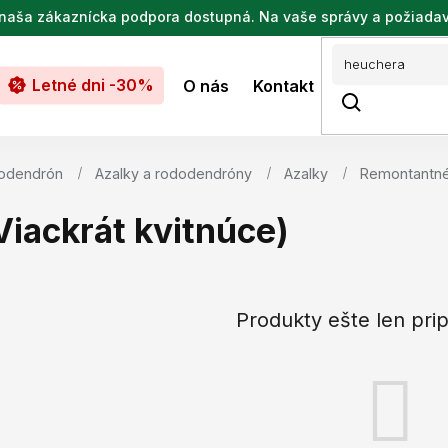
de naša zákaznícka podpora dostupná. Na vaše správy a požiada
Letné dni -30%
O nás
Kontakt
dodendrón
Azalky a rododendróny
Azalky
Remontantné 
iackrát kvitnúce)
Produkty ešte len pri