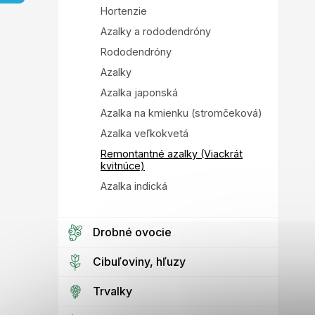
e
Hortenzie
l
Azalky a rododendróny
Rododendróny
Azalky
Azalka japonská
Azalka na kmienku (stromčeková)
Azalka veľkokvetá
Remontantné azalky (Viackrát
kvitnúce)
Azalka indická
Drobné ovocie
Cibuľoviny, hľuzy
Trvalky