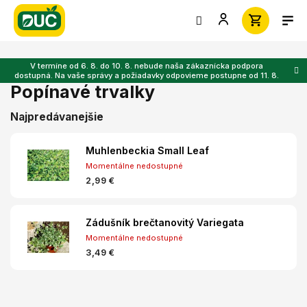
Prejsť
na
obsah
V termíne od 6. 8. do 10. 8. nebude naša zákaznícka podpora
dostupná. Na vaše správy a požiadavky odpovieme postupne od 11. 8.
Popínavé trvalky
Najpredávanejšie
Muhlenbeckia Small Leaf
Momentálne nedostupné
2,99 €
Zádušník brečtanovitý Variegata
Momentálne nedostupné
3,49 €
R