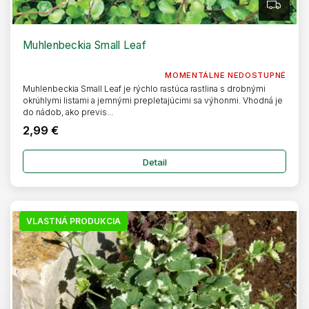
Z
A
D
A
R
Muhlenbeckia Small Leaf
M
O
MOMENTÁLNE NEDOSTUPNÉ
Muhlenbeckia Small Leaf je rýchlo rastúca rastlina s drobnými
okrúhlymi listami a jemnými prepletajúcimi sa výhonmi. Vhodná je
do nádob, ako previs...
2,99 €
Detail
VLASTNÁ PRODUKCIA