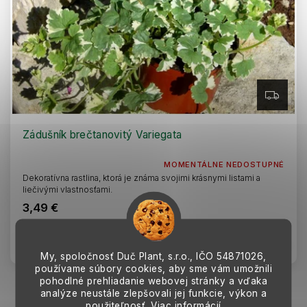
Z
A
D
A
R
Zádušník brečtanovitý Variegata
M
O
MOMENTÁLNE NEDOSTUPNÉ
Dekoratívna rastlina, ktorá je známa svojimi krásnymi listami a
liečivými vlastnosťami.
3,49 €
Detail
My, spoločnosť Duč Plant, s.r.o., IČO
54871026,
používame súbory cookies, aby sme vám umožnili
pohodlné prehliadanie webovej stránky a vďaka
analýze neustále zlepšovali jej funkcie, výkon a
2
položiek celkom
použiteľnosť.
Viac informácií