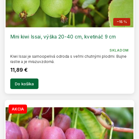
–15 %
Mini kiwi Issai, výška 20-40 cm, kvetináč 9 cm
SKLADOM
Kiwi Issai je samoopelivá odroda s veľmi chutnými plodmi. Bujne
rastie a je mrazuvzdorná.
11,89 €
Do košíka
AKCIA