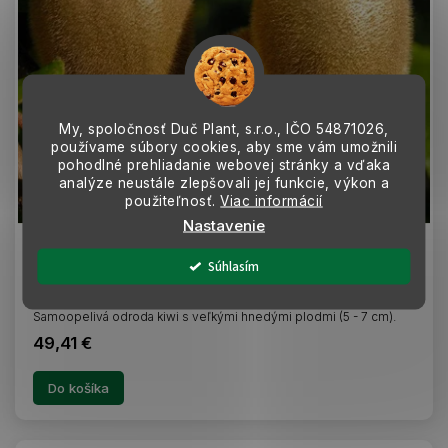
My, spoločnosť Duč Plant, s.r.o., IČO
54871026,
používame súbory cookies, aby sme vám umožnili
pohodlné prehliadanie webovej stránky a vďaka
analýze neustále zlepšovali jej funkcie, výkon a
použiteľnosť.
Viac informácií
–10 %
Nastavenie
Kiwi veľkoplodé Solo, výška 150-180 cm, kvetináč 3
Súhlasím
l
SKLADOM
Samoopelivá odroda kiwi s veľkými hnedými plodmi (5 - 7 cm).
49,41 €
Do košíka