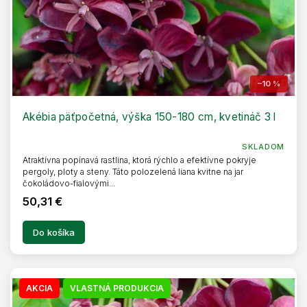
t
o
v
–10 %
Akébia päťpočetná, výška 150-180 cm, kvetináč 3 l
SKLADOM
Atraktívna popínavá rastlina, ktorá rýchlo a efektívne pokryje
pergoly, ploty a steny. Táto polozelená liana kvitne na jar
čokoládovo-fialovými...
50,31 €
Do košíka
AKCIA
VLASTNÁ PRODUKCIA