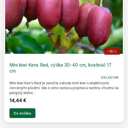
–15 %
Mini kiwi Kens Red, výška 30-40 cm, kvetináč 17
cm
SKLADOM
Mini kiwi Ken’s Red je samičia odroda mini kiwi s atraktívnymi
červenými plodmi. Ide o silno rastúcu popínavú rastlinu vhodnú na
pergoly alebo...
14,44 €
Do košíka