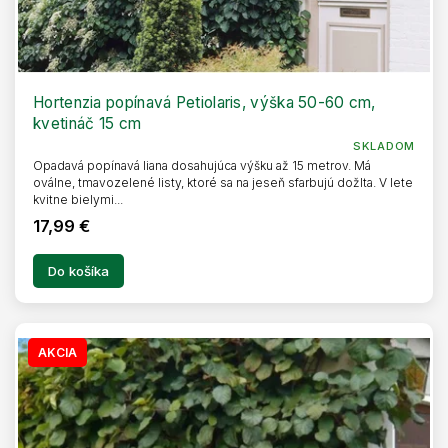
Hortenzia popínavá Petiolaris, výška 50-60 cm,
kvetináč 15 cm
SKLADOM
Opadavá popínavá liana dosahujúca výšku až 15 metrov. Má
oválne, tmavozelené listy, ktoré sa na jeseň sfarbujú dožlta. V lete
kvitne bielymi...
17,99 €
Do košíka
AKCIA