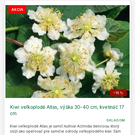
AKCIA
–15 %
Kiwi veľkoplodé Atlas, výška 30-40 cm, kvetináč 17
cm
SKLADOM
Kiwi veľkoplodé Atlas je samčí kultivar Actinidia deliciosa, ktorý
slúži ako opeľovač pre samičie odrody veľkoplodého kiwi. Sám