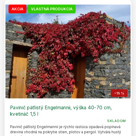
AKCIA
VLASTNÁ PRODUKCIA
–15 %
Pavinič päťlistý Engelmannii, výška 40-70 cm,
kvetináč 1,5 l
SKLADOM
Pavinič päťlistý Engelmannii je rýchlo rastúca opadavá popínavá
drevina vhodná na pokrytie stien, plotov a pergol. Vytvára hustý