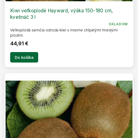
Kiwi veľkoplodé Hayward, výška 150-180 cm,
kvetináč 3 l
SKLADOM
Veľkoplodá samičia odroda kiwi s mierne chlpatými hnedými
plodmi.
44,91 €
Do košíka