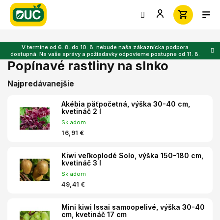
Prejsť
na
obsah
V termíne od 6. 8. do 10. 8. nebude naša zákaznícka podpora
dostupná. Na vaše správy a požiadavky odpovieme postupne od 11. 8.
Popínavé rastliny na slnko
Najpredávanejšie
Akébia päťpočetná, výška 30-40 cm,
kvetináč 2 l
Skladom
16,91 €
Kiwi veľkoplodé Solo, výška 150-180 cm,
kvetináč 3 l
Skladom
49,41 €
Mini kiwi Issai samoopelivé, výška 30-40
cm, kvetináč 17 cm