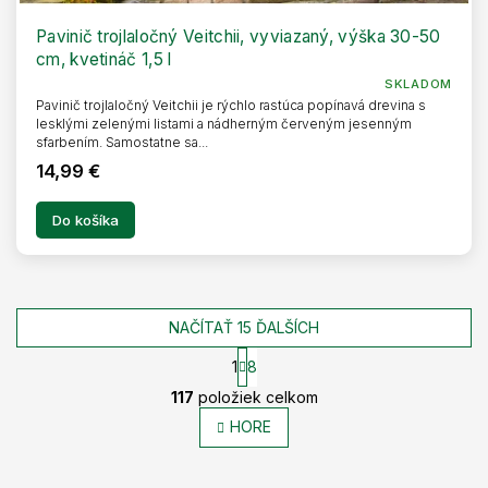
Pavinič trojlaločný Veitchii, vyviazaný, výška 30-50
cm, kvetináč 1,5 l
SKLADOM
Pavinič trojlaločný Veitchii je rýchlo rastúca popínavá drevina s
lesklými zelenými listami a nádherným červeným jesenným
sfarbením. Samostatne sa...
14,99 €
Do košíka
NAČÍTAŤ 15 ĎALŠÍCH
1
8
O
S
117
položiek celkom
t
v
r
l
HORE
á
á
n
d
k