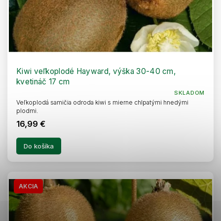
Kiwi veľkoplodé Hayward, výška 30-40 cm,
kvetináč 17 cm
SKLADOM
Veľkoplodá samičia odroda kiwi s mierne chlpatými hnedými
plodmi.
16,99 €
Do košíka
AKCIA