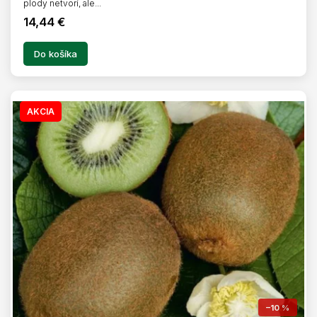
plody netvorí, ale...
14,44 €
Do košíka
AKCIA
–10 %