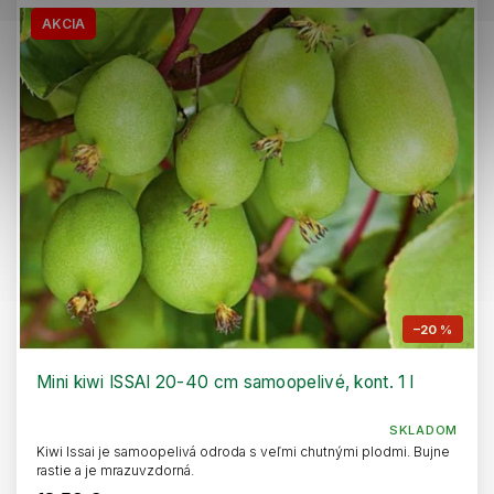
AKCIA
–20 %
Mini kiwi ISSAI 20-40 cm samoopelivé, kont. 1 l
SKLADOM
Kiwi Issai je samoopelivá odroda s veľmi chutnými plodmi. Bujne
rastie a je mrazuvzdorná.