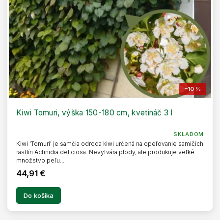
–10 %
Kiwi Tomuri, výška 150-180 cm, kvetináč 3 l
SKLADOM
Kiwi 'Tomuri' je samčia odroda kiwi určená na opeľovanie samičích
rastlín Actinidia deliciosa. Nevytvára plody, ale produkuje veľké
množstvo peľu...
44,91 €
Do košíka