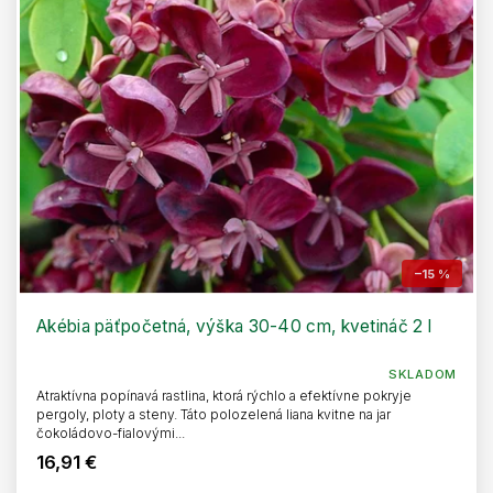
–15 %
Akébia päťpočetná, výška 30-40 cm, kvetináč 2 l
SKLADOM
Atraktívna popínavá rastlina, ktorá rýchlo a efektívne pokryje
pergoly, ploty a steny. Táto polozelená liana kvitne na jar
čokoládovo-fialovými...
16,91 €