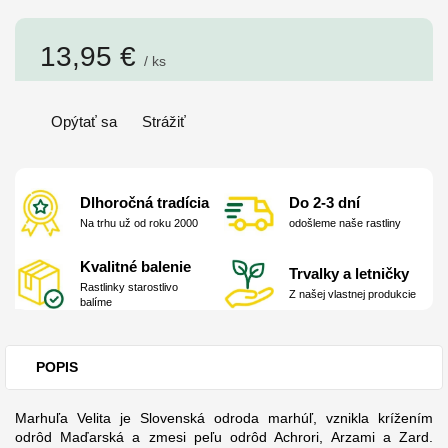
13,95 €
/ ks
Jednotková
cena:
Opýtať sa
Strážiť
Dlhoročná tradícia
Do 2-3 dní
Na trhu už od roku 2000
odošleme naše rastliny
Kvalitné balenie
Trvalky a letničky
Rastlinky starostlivo
Z našej vlastnej produkcie
balíme
POPIS
Marhuľa Velita je Slovenská odroda marhúľ, vznikla krížením
odrôd Maďarská a zmesi peľu odrôd Achrori, Arzami a Zard.