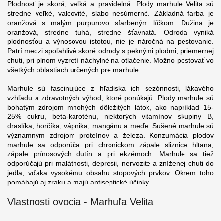
Plodnosť je skorá, veľká a pravidelná. Plody marhule Velita sú
stredne veľké, valcovité, slabo nesúmerné. Základná farba je
oranžová s malým purpurovo sfarbeným líčkom. Dužina je
oranžová, stredne tuhá, stredne šťavnatá. Odroda vyniká
plodnosťou a výnosovou istotou, nie je náročná na pestovanie.
Patrí medzi spoľahlivé skoré odrody s peknými plodmi, priemernej
chuti, pri plnom vyzretí náchylné na otlačenie. Možno pestovať vo
všetkých oblastiach určených pre marhule.
Marhule sú fascinujúce z hľadiska ich sezónnosti, lákavého
vzhľadu a zdravotných výhod, ktoré ponúkajú. Plody marhule sú
bohatým zdrojom mnohých dôležitých látok, ako napríklad 15-
25% cukru, beta-karoténu, niektorých vitamínov skupiny B,
draslíka, horčíka, vápnika, mangánu a meďe. Sušené marhule sú
významným zdrojom proteínov a železa. Konzumácia plodov
marhule sa odporúča pri chronickom zápale sliznice hltana,
zápale prínosových dutín a pri ekzémoch. Marhule sa tiež
odporúčajú pri malátnosti, depresii, nervozite a zníženej chuti do
jedla, vďaka vysokému obsahu stopových prvkov. Okrem toho
pomáhajú aj zraku a majú antiseptické účinky.
Vlastnosti ovocia - Marhuľa Velita