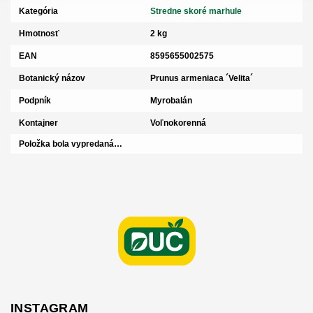
Kategória
Stredne skoré marhule
Hmotnosť
2 kg
EAN
8595655002575
Botanický názov
Prunus armeniaca ´Velita´
Podpník
Myrobalán
Kontajner
Voľnokorenná
Položka bola vypredaná…
Z
á
p
ä
t
i
e
INSTAGRAM