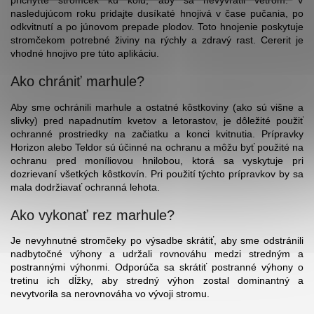
prichyťte stromček ku kolu, aby sa nevyvrátil vetrom. V
nasledujúcom roku pridajte dusíkaté hnojivá v čase pučania, po
odkvitnutí a po júnovom prepade plodov. Toto hnojenie poskytuje
stromčekom potrebné živiny na rýchly a zdravý rast. Cererit je
vhodné hnojivo pre túto aplikáciu.
Ako chrániť marhule?
Aby sme ochránili marhule a ostatné kôstkoviny (ako sú višne a
slivky) pred napadnutím kvetov a letorastov, je dôležité použiť
ochranné prostriedky na začiatku a konci kvitnutia. Prípravky
Horizon alebo Teldor sú účinné na ochranu a môžu byť použité na
ochranu pred moníliovou hnilobou, ktorá sa vyskytuje pri
dozrievaní všetkých kôstkovín. Pri použití týchto prípravkov by sa
mala dodržiavať ochranná lehota.
Ako vykonať rez marhule?
Je nevyhnutné stromčeky po výsadbe skrátiť, aby sme odstránili
nadbytočné výhony a udržali rovnováhu medzi stredným a
postrannými výhonmi. Odporúča sa skrátiť postranné výhony o
tretinu ich dĺžky, aby stredný výhon zostal dominantný a
nevytvorila sa nerovnováha vo vývoji stromu.