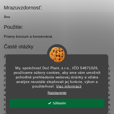
Mrazuvzdornosť:
Áno
Použitie:
Priamy konzum a konzervácia
Časté otázky
Ako vysádzať marhule?
Ak plánujete výsadbu marhúľ, ideálny termín je jesenné obdobie,
My, spoločnosť Duč Plant, s.r.o., IČO
54871026,
hoci môžete vysádzať aj na jar. V tom prípade však stromčeky
používame súbory cookies, aby sme vám umožnili
prirodzenú zimnú vlhkosť stratia, preto musíte byť obozretní a
pohodlné prehliadanie webovej stránky a vďaka
častejšie ich zavlažovať. Kontajnerové stromy možno vysádzať
analýze neustále zlepšovali jej funkcie, výkon a
kedykoľvek počas roka. Pri vlastnej výsadbe vytvorte jamu
použiteľnosť.
Viac informácií
dostatočne širokú na umiestnenie koreňov a dostatočne hlbokú,
Nastavenie
aby miesto očkovania odrody zostalo nad úrovňou pôdy. Zasypte
korene jemnou zeminou a dôkladne zalejte vodou. Pre
Súhlasím
zabránenie odtoku vody vytvorte okolo stromu
zalievacu misku
a
kmeň ochráňte vhodnou ochranou pred hlodavcami. Nakoniec