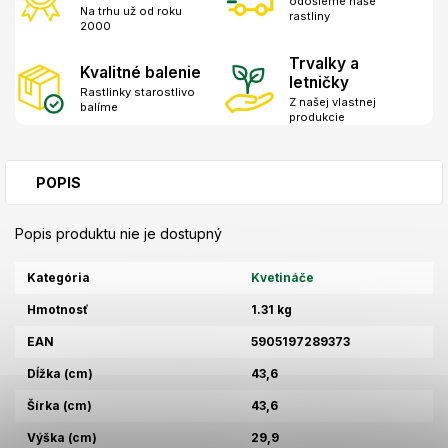
odošleme naše
Na trhu už od roku
rastliny
2000
Trvalky a
Kvalitné balenie
letničky
Rastlinky starostlivo
Z našej vlastnej
balíme
produkcie
POPIS
Popis produktu nie je dostupný
Kategória
Kvetináče
Hmotnosť
1.31 kg
EAN
5905197289373
Dĺžka (cm)
43,6
Šírka (cm)
43,6
Výška (cm)
29,9