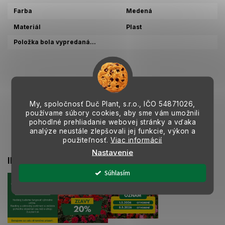
Farba
Medená
Materiál
Plast
Položka bola vypredaná…
Z
á
p
My, spoločnosť Duč Plant, s.r.o., IČO
54871026,
ä
používame súbory cookies, aby sme vám umožnili
t
pohodlné prehliadanie webovej stránky a vďaka
analýze neustále zlepšovali jej funkcie, výkon a
i
použiteľnosť.
Viac informácií
e
Nastavenie
INSTAGRAM
Súhlasím