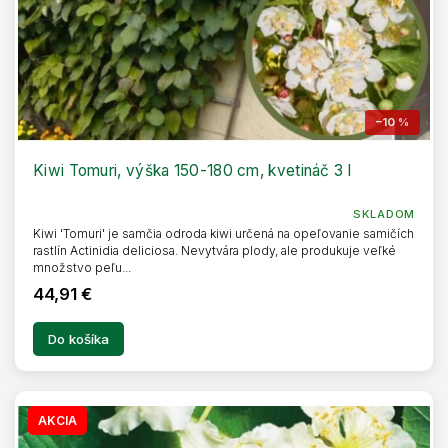
t
o
v
–10 %
Kiwi Tomuri, výška 150-180 cm, kvetináč 3 l
SKLADOM
Kiwi 'Tomuri' je samčia odroda kiwi určená na opeľovanie samičích
rastlín Actinidia deliciosa. Nevytvára plody, ale produkuje veľké
množstvo peľu...
44,91 €
Do košíka
AKCIA