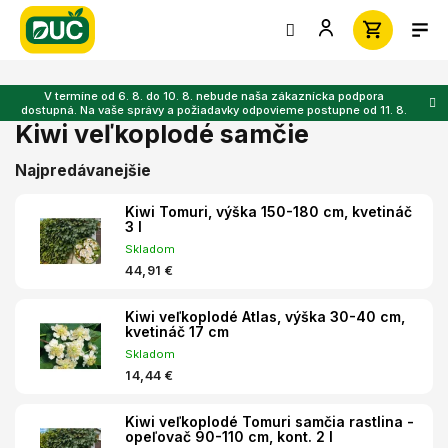
Prejsť
na
obsah
V termíne od 6. 8. do 10. 8. nebude naša zákaznícka podpora
dostupná. Na vaše správy a požiadavky odpovieme postupne od 11. 8.
Kiwi veľkoplodé samčie
Najpredávanejšie
Kiwi Tomuri, výška 150-180 cm, kvetináč
3 l
Skladom
44,91 €
Kiwi veľkoplodé Atlas, výška 30-40 cm,
kvetináč 17 cm
Skladom
14,44 €
Kiwi veľkoplodé Tomuri samčia rastlina -
opeľovač 90-110 cm, kont. 2 l