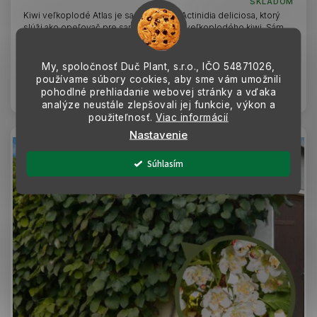
SKLADOM
Kiwi veľkoplodé Atlas je samčí kultivar Actinidia deliciosa, ktorý
slúži ako opeľovač pre samičie odrody veľkoplodého kiwi. Sám
plody netvorí, ale...
14,44 €
My, spoločnosť Duč Plant, s.r.o., IČO
54871026,
používame súbory cookies, aby sme vám umožnili
Do košíka
pohodlné prehliadanie webovej stránky a vďaka
analýze neustále zlepšovali jej funkcie, výkon a
použiteľnosť.
Viac informácií
Nastavenie
Súhlasím