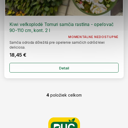
Kiwi veľkoplodé Tomuri samčia rastlina - opeľovač
90-110 cm, kont. 2 l
MOMENTÁLNE NEDOSTUPNÉ
Samčia odroda dôležitá pre opelenie samičích odrôd kiwi
deliciosa.
18,45 €
Detail
4
položiek celkom
O
v
l
Z
á
á
d
p
a
ä