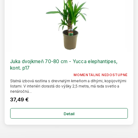
k
v
t
o
v
Juka dvojkmeň 70-80 cm - Yucca elephantipes,
kont. p17
MOMENTÁLNE NEDOSTUPNÉ
Statná izbová rastlina s drevnatým kmeňom a dlhými, kopijovitými
listami. V interiéri dorastá do výšky 2,5 metra, má rada svetlo a
nenáročnú...
37,49 €
Detail