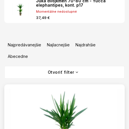
Juka dvojkmeň 70-80 cm - Yucca
elephantipes, kont. p17
Momentálne nedostupné
37,49 €
R
a
Najpredávanejšie
Najlacnejšie
Najdrahšie
d
e
Abecedne
n
V
i
Otvoriť filter
ý
e
p
p
i
r
s
o
p
d
r
u
o
k
d
t
u
o