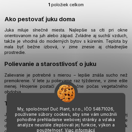
1
položiek celkom
O
v
l
Ako pestovať juku doma
á
d
Juka miluje slnečné miesta. Najlepšie sa cíti pri okne
a
orientovanom na juh alebo západ. Zvládne aj suchší vzduch,
c
takže je vhodná do moderných bytov s kúrením. Teplota by
i
mala byť bežne izbová, v zime znesie aj chladnejšie
e
prostredie.
p
r
Polievanie a starostlivosť o juku
v
k
Zalievanie je potrebné s mierou – lepšie znáša sucho než
y
premokrenie. V lete ju polievame raz týždenne, v zime ešte
v
menej. Hnojenie postačí raz mesačne počas vegetačného
ý
obdobia.
p
i
Tipy pre úspešné pestovanie juky
s
My, spoločnosť Duč Plant, s.r.o., IČO
54871026,
u
používame súbory cookies, aby sme vám umožnili
Juka je rastlina, ktorá nám odpustí drobné chyby. Stačí jej
pohodlné prehliadanie webovej stránky a vďaka
dostatok svetla a občasná zálievka. Aby pôsobila ešte
analýze neustále zlepšovali jej funkcie, výkon a
dekoratívnejšie, môžeme jej kmeň tvarovať a vytvárať tak
použiteľnosť.
Viac informácií
originálne siluety, ktoré pripomínajú malé palmy.