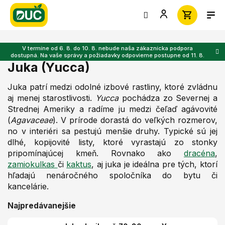
Prejsť
na
obsah
V termíne od 6. 8. do 10. 8. nebude naša zákaznícka podpora
dostupná. Na vaše správy a požiadavky odpovieme postupne od 11. 8.
Juka (Yucca)
Juka patrí medzi odolné izbové rastliny, ktoré zvládnu
aj menej starostlivosti.
Yucca
pochádza zo Severnej a
Strednej Ameriky a radíme ju medzi čeľaď agávovité
(
Agavaceae
). V prírode dorastá do veľkých rozmerov,
no v interiéri sa pestujú menšie druhy. Typické sú jej
dlhé, kopijovité listy, ktoré vyrastajú zo stonky
pripomínajúcej kmeň. Rovnako ako
dracéna
,
zamiokulkas
či
kaktus
, aj juka je ideálna pre tých, ktorí
hľadajú nenáročného spoločníka do bytu či
kancelárie.
Najpredávanejšie