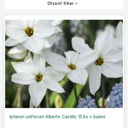
V
i
Otvoriť filter
ý
e
p
p
i
r
s
o
p
d
r
u
o
k
d
t
u
o
k
v
t
o
v
Ipheion uniflorum Alberto Castillo 15 ks v balení