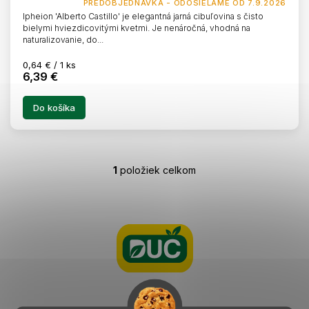
PREDOBJEDNÁVKA - ODOSIELAME OD 7.9.2026
Ipheion 'Alberto Castillo' je elegantná jarná cibuľovina s čisto
bielymi hviezdicovitými kvetmi. Je nenáročná, vhodná na
naturalizovanie, do...
Jednotková
0,64 € / 1 ks
6,39 €
cena:
Do košíka
1
položiek celkom
O
v
l
Z
á
á
d
p
a
ä
c
t
i
i
e
e
p
r