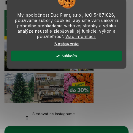
INSTAGRAM
v
k
My, spoločnosť Duč Plant, s.r.o., IČO
54871026,
y
používame súbory cookies, aby sme vám umožnili
v
pohodlné prehliadanie webovej stránky a vďaka
ý
analýze neustále zlepšovali jej funkcie, výkon a
p
použiteľnosť.
Viac informácií
i
Nastavenie
s
u
Súhlasím
Sledovať na Instagrame