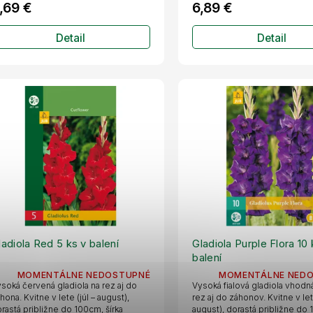
,69 €
6,89 €
Detail
Detail
ladiola Red 5 ks v balení
Gladiola Purple Flora 10 
balení
MOMENTÁLNE NEDOSTUPNÉ
MOMENTÁLNE NED
soká červená gladiola na rez aj do
Vysoká fialová gladiola vhodn
hona. Kvitne v lete (júl – august),
rez aj do záhonov. Kvitne v lete
rastá približne do 100cm, šírka
august), dorastá približne do