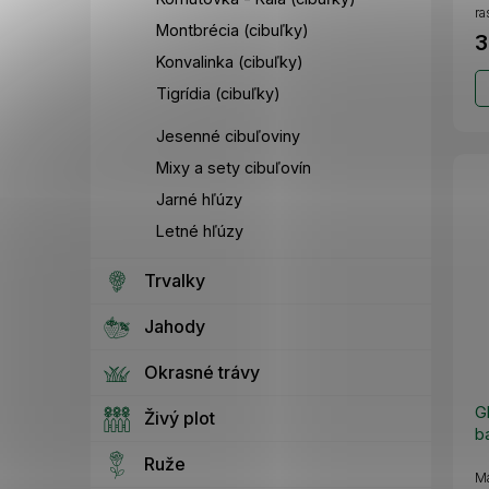
ra
Montbrécia (cibuľky)
3
Konvalinka (cibuľky)
Tigrídia (cibuľky)
Jesenné cibuľoviny
Mixy a sety cibuľovín
Jarné hľúzy
Letné hľúzy
Trvalky
Jahody
Okrasné trávy
G
Živý plot
b
Ruže
Má