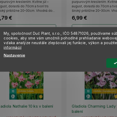
rpurovým kreslením. Kvitne júl –
purpurovým kreslením. Kvitne 
gust, dorastá do 70cm a tvorí trs
august, dorastá do 70cm a tvor
roký približne 20–30cm. Vhodná do...
široký približne 20–30cm. Vho
,79 €
6,99 €
Detail
Detail
My, spoločnosť Duč Plant, s.r.o., IČO
54871026,
používame sú
cookies, aby sme vám umožnili pohodlné prehliadanie webovej
vďaka analýze neustále zlepšovali jej funkcie, výkon a použit
informácií
Nastavenie
ladiola Nathalie 10 ks v balení
Gladiola Charming Lady 
balení