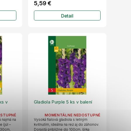
5,59 €
Detail
ks v
Gladiola Purple 5 ks v balení
OSTUPNÉ
MOMENTÁLNE NEDOSTUPNÉ
á najmä na
Vysoká fialová gladiola s letným
 (júl –
kvitnutím, ideálna na rez aj do záhonov.
 130cm,
Dorastá približne do 100cm, šírka