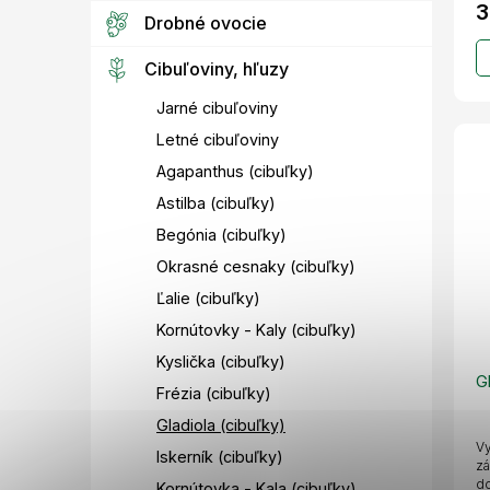
3
Drobné ovocie
Cibuľoviny, hľuzy
Jarné cibuľoviny
Letné cibuľoviny
Agapanthus (cibuľky)
Astilba (cibuľky)
Begónia (cibuľky)
Okrasné cesnaky (cibuľky)
Ľalie (cibuľky)
Kornútovky - Kaly (cibuľky)
Kyslička (cibuľky)
G
Frézia (cibuľky)
Gladiola (cibuľky)
Vy
Iskerník (cibuľky)
zá
do
Kornútovka - Kala (cibuľky)