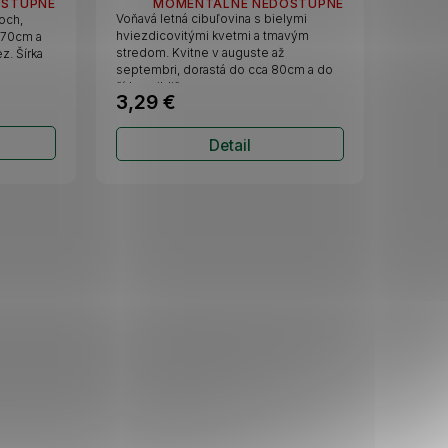
OSTUPNÉ
MOMENTÁLNE NEDOSTUPNÉ
Voňavá letná cibuľovina s bielymi
och,
hviezdicovitými kvetmi a tmavým
o 70cm a
stredom. Kvitne v auguste až
z. Šírka
septembri, dorastá do cca 80cm a do
šírky približne...
3,29 €
Detail