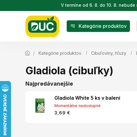
Prejsť
V termíne od 6. 8. do 10. 8. nebu
na
obsah
Kategórie produktov
Kategórie produktov
Cibuľoviny, hľuzy
Gladiola (cibuľky)
Najpredávanejšie
Gladiola White 5 ks v balení
Momentálne nedostupné
3,69 €