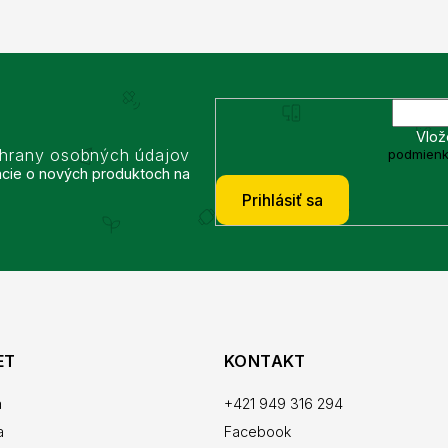
Vlož
chrany osobných údajov
podmienk
ácie o nových produktoch na
Prihlásiť sa
ET
KONTAKT
a
+421 949 316 294
a
Facebook