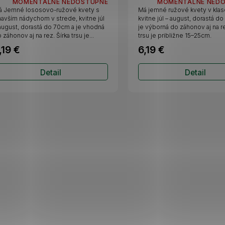
MOMENTÁLNE NEDOSTUPNÉ
MOMENTÁLNE NED
á Jemné lososovo-ružové kvety s
Má jemné ružové kvety v klas
avším nádychom v strede, kvitne júl
kvitne júl – august, dorastá d
august, dorastá do 70cm a je vhodná
je výborná do záhonov aj na re
 záhonov aj na rez. Šírka trsu je...
trsu je približne 15–25cm.
,19 €
6,19 €
Detail
Detail
O
v
l
á
d
a
c
i
e
p
r