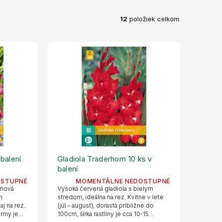
12
položiek celkom
 balení
Gladiola Traderhorn 10 ks v
balení
OSTUPNÉ
MOMENTÁLNE NEDOSTUPNÉ
inová
Vysoká červená gladiola s bielym
m
stredom, ideálna na rez. Kvitne v lete
j na rez.
(júl – august), dorastá približne do
rmy je...
100cm, šírka rastliny je cca 10-15...