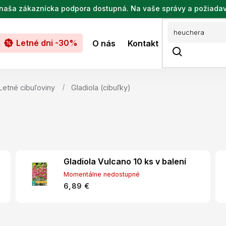
de naša zákaznícka podpora dostupná. Na vaše správy a požiada
Letné dni -30%
O nás
Kontakt
Letné cibuľoviny
Gladiola (cibuľky)
Gladiola Vulcano 10 ks v balení
Momentálne nedostupné
6,89 €