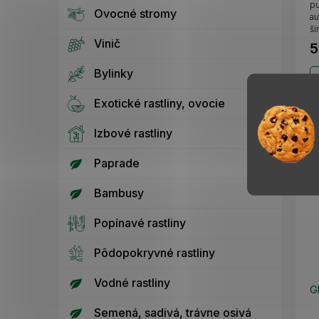
pu
Ovocné stromy
au
ši
Vinič
5
Bylinky
Exotické rastliny, ovocie
Izbové rastliny
Paprade
Bambusy
Popínavé rastliny
Pôdopokryvné rastliny
Vodné rastliny
G
Semená, sadivá, trávne osivá