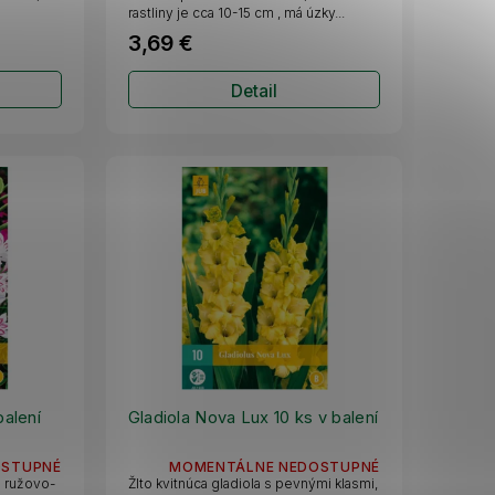
rastliny je cca 10-15 cm , má úzky...
3,69 €
Detail
balení
Gladiola Nova Lux 10 ks v balení
OSTUPNÉ
MOMENTÁLNE NEDOSTUPNÉ
s ružovo-
Žlto kvitnúca gladiola s pevnými klasmi,