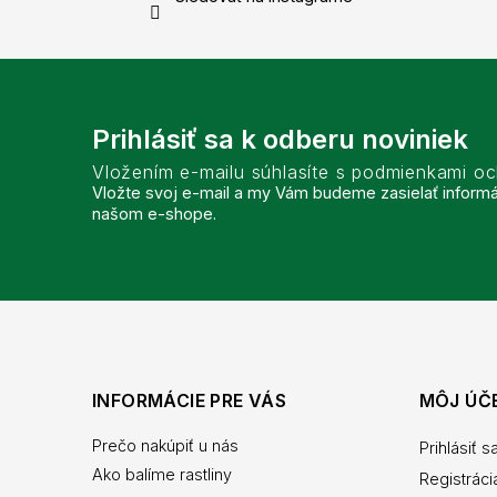
Prihlásiť sa k odberu noviniek
Vložením e-mailu súhlasíte s podmienkami o
Vložte svoj e-mail a my Vám budeme zasielať inform
našom e-shope.
INFORMÁCIE PRE VÁS
MÔJ ÚČ
Prečo nakúpiť u nás
Prihlásiť s
Ako balíme rastliny
Registráci