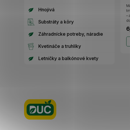
M
Hnojivá
tm
– 
do
Substráty a kôry
6
Záhradnícke potreby, náradie
Kvetináče a truhlíky
Letničky a balkónové kvety
Z
á
p
ä
t
i
e