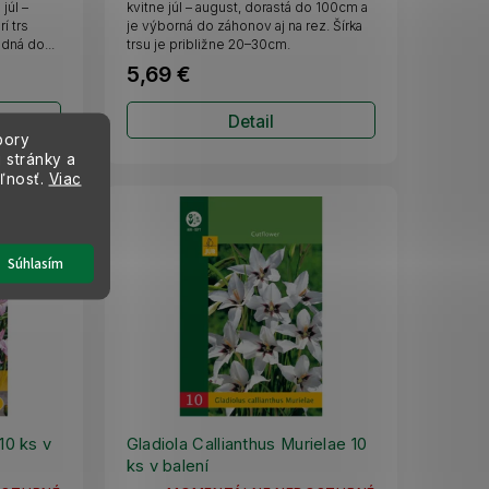
júl –
kvitne júl – august, dorastá do 100cm a
í trs
je výborná do záhonov aj na rez. Šírka
dná do...
trsu je približne 20–30cm.
5,69 €
Detail
bory
 stránky a
eľnosť.
Viac
Súhlasím
10 ks v
Gladiola Callianthus Murielae 10
ks v balení