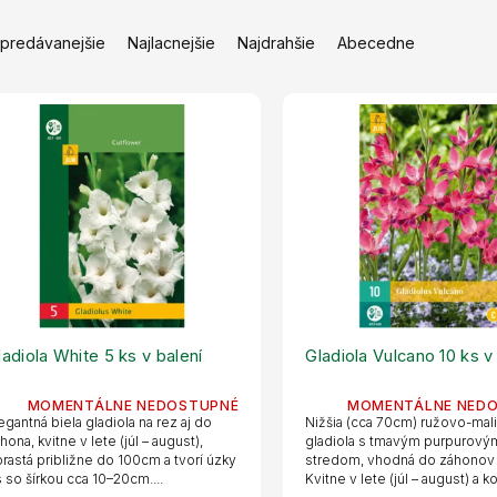
jpredávanejšie
Najlacnejšie
Najdrahšie
Abecedne
ladiola White 5 ks v balení
Gladiola Vulcano 10 ks v
MOMENTÁLNE NEDOSTUPNÉ
MOMENTÁLNE NED
egantná biela gladiola na rez aj do
Nižšia (cca 70cm) ružovo-mal
hona, kvitne v lete (júl – august),
gladiola s tmavým purpurový
rastá približne do 100cm a tvorí úzky
stredom, vhodná do záhonov a
s so šírkou cca 10–20cm....
Kvitne v lete (júl – august) a ko