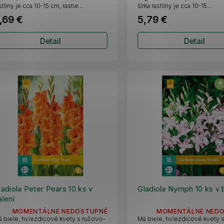
stliny je cca 10-15 cm, rastie...
šírka rastliny je cca 10-15...
,69 €
5,79 €
Detail
Detail
ladiola Peter Pears 10 ks v
Gladiola Nymph 10 ks v 
alení
MOMENTÁLNE NEDOSTUPNÉ
MOMENTÁLNE NED
 biele, hviezdicové kvety s ružovo-
Má biele, hviezdicové kvety 