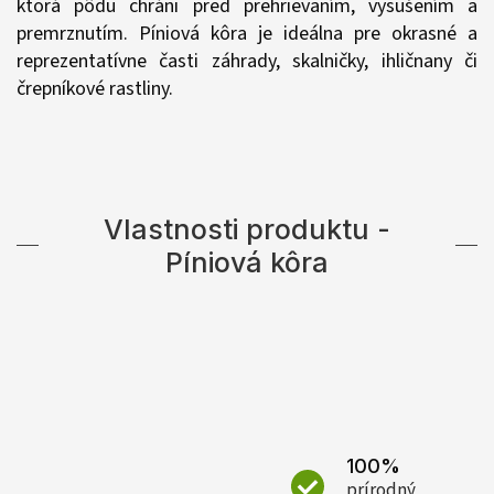
ktorá pôdu chráni pred prehrievaním, vysušením a
premrznutím. Píniová kôra je ideálna pre okrasné a
reprezentatívne časti záhrady, skalničky, ihličnany či
črepníkové rastliny.
Vlastnosti produktu -
Píniová kôra
100%
prírodný