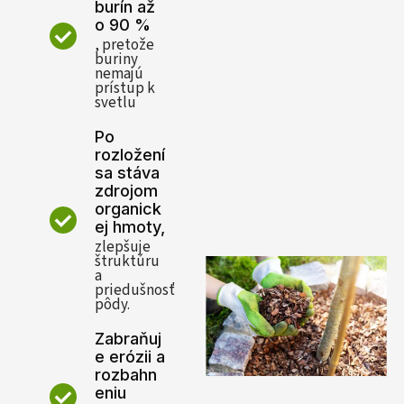
burín až
o 90 %
, pretože
buriny
nemajú
prístup k
svetlu
Po
rozložení
sa stáva
zdrojom
organick
ej hmoty,
zlepšuje
štruktúru
a
priedušnosť
pôdy.
Zabraňuj
e erózii a
rozbahn
eniu