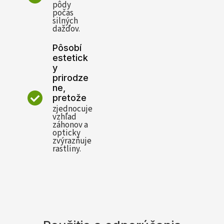
pôdy
počas
silných
dažďov.
Pôsobí
estetick
y
prirodze
ne,
pretože
zjednocuje
vzhľad
záhonov a
opticky
zvýrazňuje
rastliny.