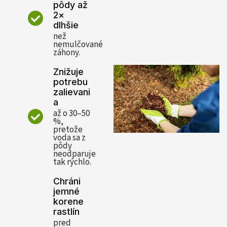
pôdy až
2×
dlhšie
než
nemulčované
záhony.
Znižuje
potrebu
zalievani
a
až o 30–50
%,
pretože
voda sa z
pôdy
neodparuje
tak rýchlo.
Chráni
jemné
korene
rastlín
pred