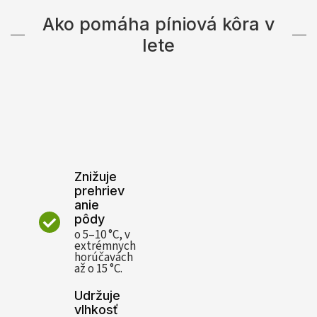
Ako pomáha píniová kôra v
lete
Znižuje
prehriev
anie
pôdy
o 5–10 °C, v
extrémnych
horúčavách
až o 15 °C.
Udržuje
vlhkosť