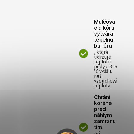
Mulčova
cia kôra
vytvára
tepelnú
bariéru
, ktorá
udržuje
teplotu
pôdy o 3–6
°C vyššiu
než
vzduchová
teplota.
Chráni
korene
pred
náhlym
zamrznu
tím
pri