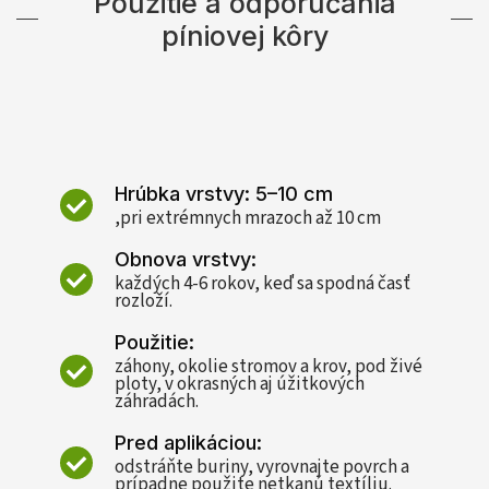
Použitie a odporúčania
píniovej kôry
Hrúbka vrstvy: 5–10 cm
,pri extrémnych mrazoch až 10 cm
Obnova vrstvy:
každých 4-6 rokov, keď sa spodná časť
rozloží.
Použitie:
záhony, okolie stromov a krov, pod živé
ploty, v okrasných aj úžitkových
záhradách.
Pred aplikáciou:
odstráňte buriny, vyrovnajte povrch a
prípadne použite netkanú textíliu.