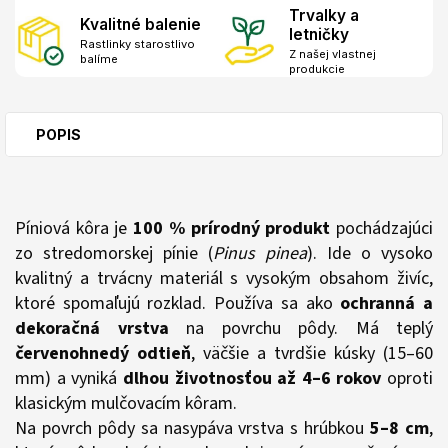
Trvalky a
Kvalitné balenie
letničky
Rastlinky starostlivo
Z našej vlastnej
balíme
produkcie
POPIS
Píniová kôra je
100 % prírodný produkt
pochádzajúci
zo stredomorskej pínie (
Pinus pinea
). Ide o vysoko
kvalitný a trvácny materiál s vysokým obsahom živíc,
ktoré spomaľujú rozklad. Používa sa ako
ochranná a
dekoračná vrstva
na povrchu pôdy. Má teplý
červenohnedý odtieň
, väčšie a tvrdšie kúsky (15–60
mm) a vyniká
dlhou životnosťou až 4–6 rokov
oproti
klasickým mulčovacím kôram.
Na povrch pôdy sa nasypáva vrstva s hrúbkou
5–8 cm
,