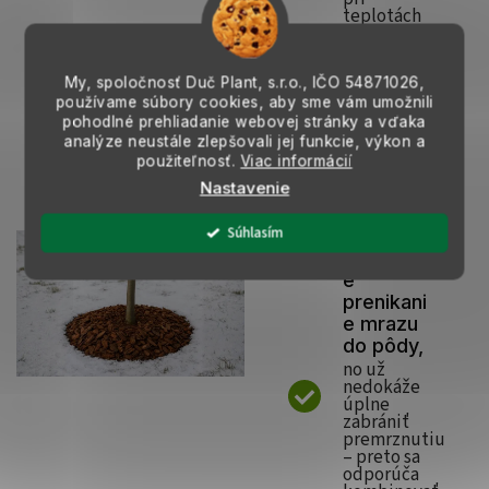
teplotách
do –8 až –
12 °C (pri
vrstve min.
8 cm).
My, spoločnosť Duč Plant, s.r.o., IČO
54871026,
používame súbory cookies, aby sme vám umožnili
pohodlné prehliadanie webovej stránky a vďaka
Pri
analýze neustále zlepšovali jej funkcie, výkon a
silnejších
použiteľnosť.
Viac informácií
mrazoch
Nastavenie
(–15 °C a
nižšie)
Súhlasím
výrazne
spomaľuj
e
prenikani
e mrazu
do pôdy,
no už
nedokáže
úplne
zabrániť
premrznutiu
– preto sa
odporúča