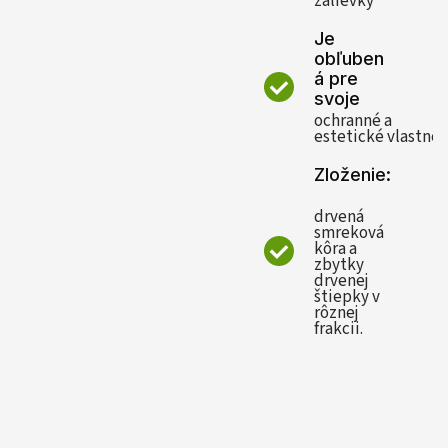
zálievky
Je
obľuben
á pre
svoje
ochranné a
estetické vlastnos
Zloženie:
drvená
smreková
kôra a
zbytky
drvenej
štiepky v
rôznej
frakcii.