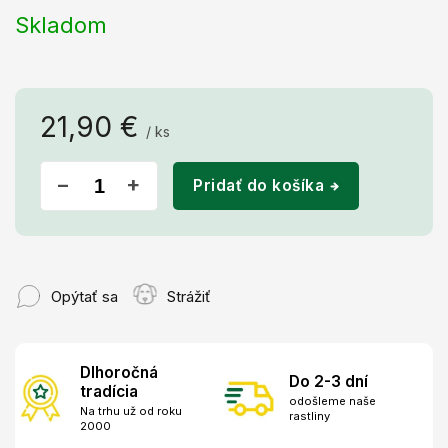
Skladom
21,90 €
/ ks
Jednotková
cena:
−
+
Pridať do košíka
Opýtať sa
Strážiť
Dlhoročná
Do 2-3 dní
tradícia
odošleme naše
Na trhu už od roku
rastliny
2000