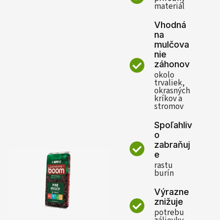
materiál
Vhodná
na
mulčova
nie
záhonov
okolo
trvaliek,
okrasných
kríkov a
stromov
Spoľahliv
o
zabraňuj
e
rastu
burín
Výrazne
znižuje
potrebu