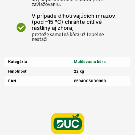
zavlažovaniu.
V prípade dlhotrvajúcich mrazov
(pod –15 °C) chráňte citlivé
rastliny aj zhora,
pretože samotná kôra už tepelne
nestačí.
Kategória
Mulčovacia kôra
Hmotnosť
22 kg
EAN
8594005009998
Z
á
p
ä
t