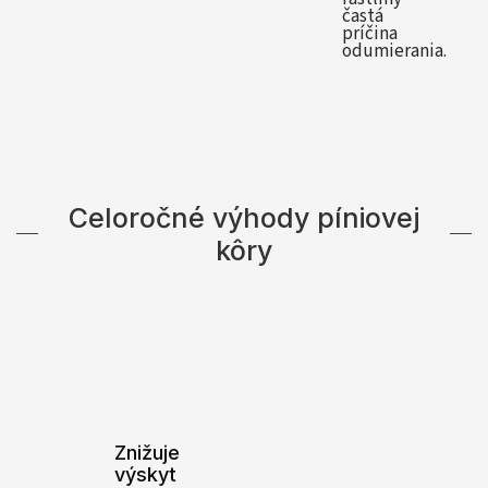
častá
príčina
odumierania.
Celoročné výhody píniovej
kôry
Znižuje
výskyt