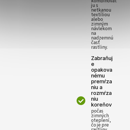
kombinovať
ju s
netkanou
textíliou
alebo
zimným
návlekom
na
nadzemnú
časť
rastliny.
Zabraňuj
e
opakova
nému
premŕza
niu a
rozmŕza
niu
koreňov
počas
zimných
oteplení,
čo je pre
rastliny