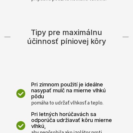
Tipy pre maximálnu
účinnosť píniovej kôry
Pri zimnom použití je ideálne
nasypať mulč na mierne vlhkú
pôdu
pomáha to udržať vlhkosť a teplo.
Pri letných horúčavách sa
odporúča udržiavať kôru mierne
vlhkú,
aby nepôsobila ako izolátor proti