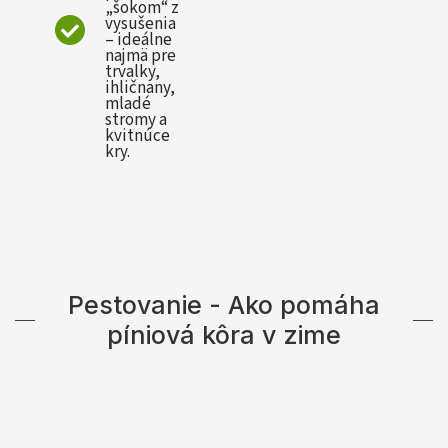
„šokom“ z
vysušenia
– ideálne
najmä pre
trvalky,
ihličnany,
mladé
stromy a
kvitnúce
kry.
Pestovanie - Ako pomáha
píniová kôra v zime