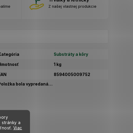
balíme
Z našej vlastnej produkcie
Kategória
Substráty a kôry
Hmotnosť
1 kg
EAN
8594005009752
Položka bola vypredaná…
bory
 stránky a
eľnosť.
Viac