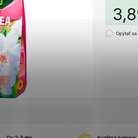
3,
Jednotkov
Opýtať sa
cena:
Do 2-3 dní
Kvalitné balenie