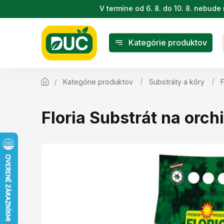
Prejsť
V termíne od 6. 8. do 10. 8. nebu
na
obsah
Kategórie produktov
Kategórie produktov
Substráty a kôry
F
Floria Substrát na orchi