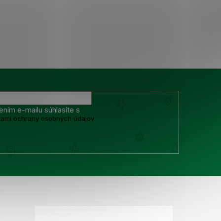
ením e-mailu súhlasíte s
ami ochrany osobných údajov