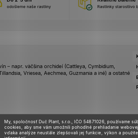
odošleme naše rastliny
Rastlinky starostlivo 
vín – napr. väčšina orchideí (Cattleya, Cymbidium,
Tillandsia, Vriesea, Aechmea, Guzmania a iné) a ostatné
My, spoločnosť Duč Plant, s.r.o., IČO
54871026,
používame sú
cookies, aby sme vám umožnili pohodlné prehliadanie webovej
vďaka analýze neustále zlepšovali jej funkcie, výkon a použit