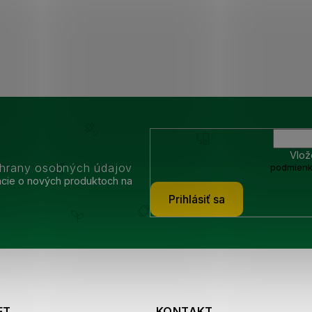
Vlož
chrany osobných údajov
podmienk
ácie o nových produktoch na
Prihlásiť sa
ET
KONTAKT