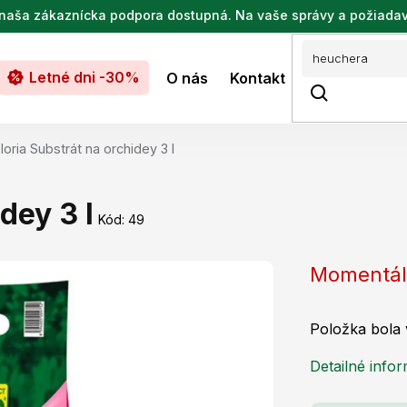
de naša zákaznícka podpora dostupná. Na vaše správy a požiada
Letné dni -30%
O nás
Kontakt
loria Substrát na orchidey 3 l
dey 3 l
Kód:
49
Momentál
Položka bola
Detailné info