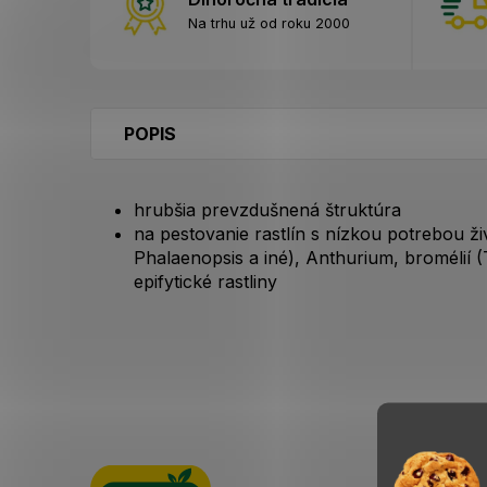
Na trhu už od roku 2000
POPIS
hrubšia prevzdušnená štruktúra
na pestovanie rastlín s nízkou potrebou ži
Phalaenopsis a iné), Anthurium, bromélií (
epifytické rastliny
Z
á
p
ä
t