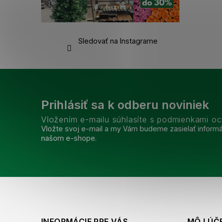
Sledovať na Instagrame
Prihlásiť sa k odberu noviniek
Vložením e-mailu súhlasíte s podmienkami o
Vložte svoj e-mail a my Vám budeme zasielať inform
našom e-shope.
INFORMÁCIE PRE VÁS
MÔJ ÚČ