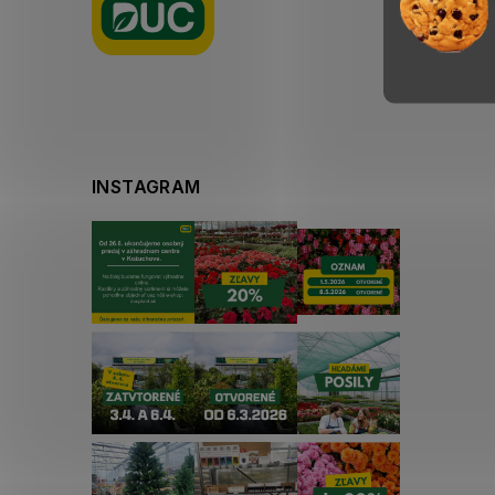
i
e
INSTAGRAM