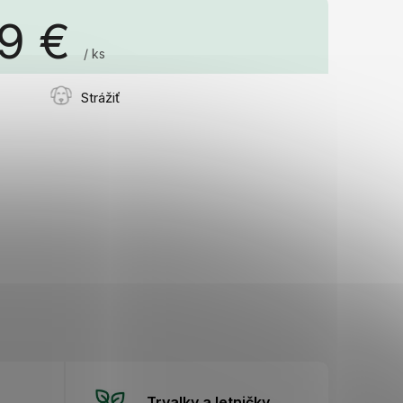
89 €
/ ks
á
Strážiť
Trvalky a letničky