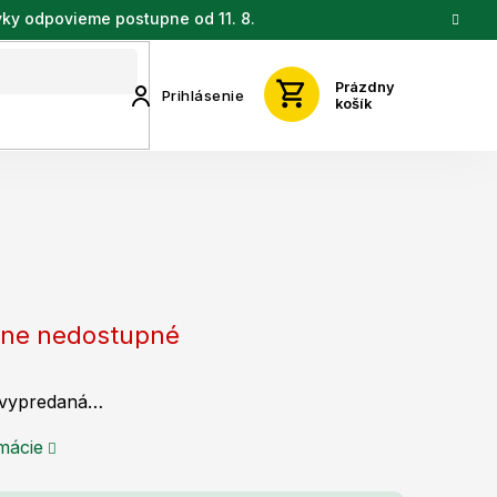
vky odpovieme postupne od 11. 8.
Prázdny
Prihlásenie
košík
ne nedostupné
 vypredaná…
rmácie