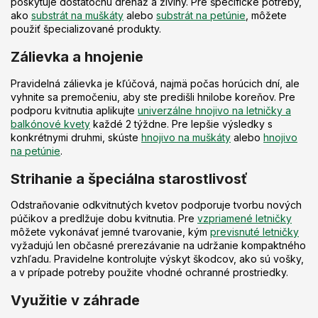
poskytuje dostatočnú drenáž a živiny. Pre špecifické potreby,
ako
substrát na muškáty
alebo
substrát na petúnie
, môžete
použiť špecializované produkty.
Zálievka a hnojenie
Pravidelná zálievka je kľúčová, najmä počas horúcich dní, ale
vyhnite sa premočeniu, aby ste predišli hnilobe koreňov. Pre
podporu kvitnutia aplikujte
univerzálne hnojivo na letničky a
balkónové kvety
každé 2 týždne. Pre lepšie výsledky s
konkrétnymi druhmi, skúste
hnojivo na muškáty
alebo
hnojivo
na petúnie
.
Strihanie a špeciálna starostlivosť
Odstraňovanie odkvitnutých kvetov podporuje tvorbu nových
púčikov a predlžuje dobu kvitnutia. Pre
vzpriamené letničky
môžete vykonávať jemné tvarovanie, kým
previsnuté letničky
vyžadujú len občasné prerezávanie na udržanie kompaktného
vzhľadu. Pravidelne kontrolujte výskyt škodcov, ako sú vošky,
a v prípade potreby použite vhodné ochranné prostriedky.
Využitie v záhrade