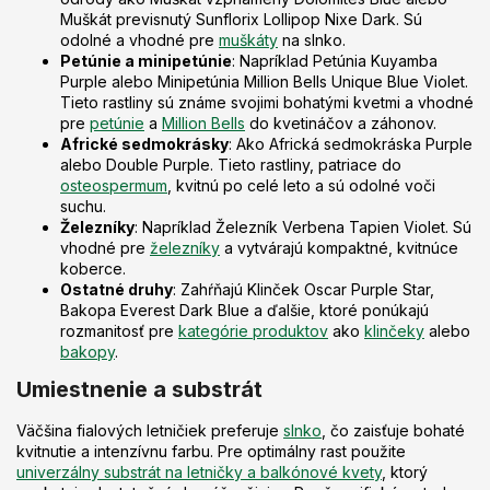
Muškát previsnutý Sunflorix Lollipop Nixe Dark. Sú
odolné a vhodné pre
muškáty
na slnko.
Petúnie a minipetúnie
: Napríklad Petúnia Kuyamba
Purple alebo Minipetúnia Million Bells Unique Blue Violet.
Tieto rastliny sú známe svojimi bohatými kvetmi a vhodné
pre
petúnie
a
Million Bells
do kvetináčov a záhonov.
Africké sedmokrásky
: Ako Africká sedmokráska Purple
alebo Double Purple. Tieto rastliny, patriace do
osteospermum
, kvitnú po celé leto a sú odolné voči
suchu.
Železníky
: Napríklad Železník Verbena Tapien Violet. Sú
vhodné pre
železníky
a vytvárajú kompaktné, kvitnúce
koberce.
Ostatné druhy
: Zahŕňajú Klinček Oscar Purple Star,
Bakopa Everest Dark Blue a ďalšie, ktoré ponúkajú
rozmanitosť pre
kategórie produktov
ako
klinčeky
alebo
bakopy
.
Umiestnenie a substrát
Väčšina fialových letničiek preferuje
slnko
, čo zaisťuje bohaté
kvitnutie a intenzívnu farbu. Pre optimálny rast použite
univerzálny substrát na letničky a balkónové kvety
, ktorý