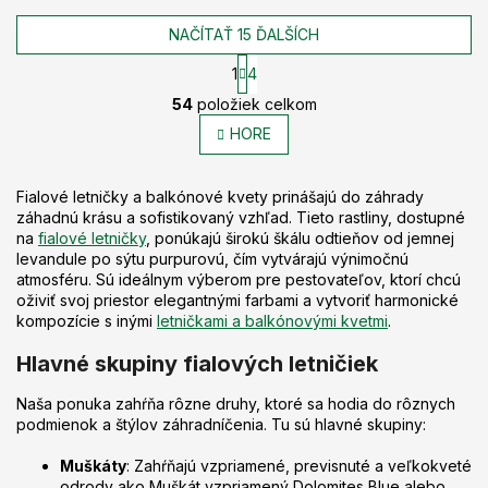
NAČÍTAŤ 15 ĎALŠÍCH
1
4
O
S
54
položiek celkom
t
v
r
l
HORE
á
á
n
d
k
a
Fialové letničky a balkónové kvety prinášajú do záhrady
o
c
v
záhadnú krásu a sofistikovaný vzhľad. Tieto rastliny, dostupné
a
i
na
fialové letničky
, ponúkajú širokú škálu odtieňov od jemnej
n
e
levandule po sýtu purpurovú, čím vytvárajú výnimočnú
i
p
atmosféru. Sú ideálnym výberom pre pestovateľov, ktorí chcú
e
r
oživiť svoj priestor elegantnými farbami a vytvoriť harmonické
v
kompozície s inými
letničkami a balkónovými kvetmi
.
k
Hlavné skupiny fialových letničiek
y
v
ý
Naša ponuka zahŕňa rôzne druhy, ktoré sa hodia do rôznych
p
podmienok a štýlov záhradníčenia. Tu sú hlavné skupiny:
i
s
Muškáty
: Zahŕňajú vzpriamené, previsnuté a veľkokveté
u
odrody ako Muškát vzpriamený Dolomites Blue alebo