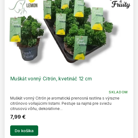
o
k
d
t
u
o
k
v
t
o
v
Muškát vonný Citrón, kvetináč 12 cm
SKLADOM
Muškát vonný Citrón je aromatická prenosná rastlina s výrazne
citrónovo voňajúcimi listami. Pestuje sa najmä pre sviežu
citrusovú vôňu, dekoratívne...
7,99 €
Do košíka