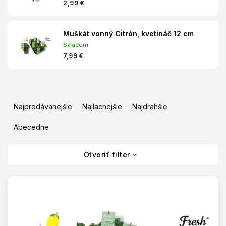
2,99 €
Muškát vonný Citrón, kvetináč 12 cm
Skladom
7,99 €
R
a
Najpredávanejšie
Najlacnejšie
Najdrahšie
d
e
Abecedne
n
V
i
Otvoriť filter
ý
e
p
p
i
r
s
o
p
d
r
u