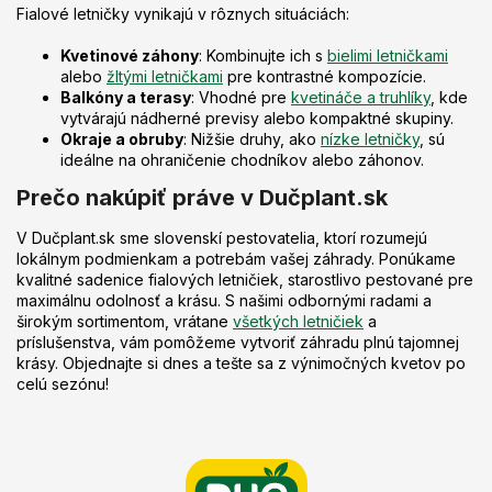
Fialové letničky vynikajú v rôznych situáciách:
Kvetinové záhony
: Kombinujte ich s
bielimi letničkami
alebo
žltými letničkami
pre kontrastné kompozície.
Balkóny a terasy
: Vhodné pre
kvetináče a truhlíky
, kde
vytvárajú nádherné previsy alebo kompaktné skupiny.
Okraje a obruby
: Nižšie druhy, ako
nízke letničky
, sú
ideálne na ohraničenie chodníkov alebo záhonov.
Prečo nakúpiť práve v Dučplant.sk
V Dučplant.sk sme slovenskí pestovatelia, ktorí rozumejú
lokálnym podmienkam a potrebám vašej záhrady. Ponúkame
kvalitné sadenice fialových letničiek, starostlivo pestované pre
maximálnu odolnosť a krásu. S našimi odbornými radami a
širokým sortimentom, vrátane
všetkých letničiek
a
príslušenstva, vám pomôžeme vytvoriť záhradu plnú tajomnej
krásy. Objednajte si dnes a tešte sa z výnimočných kvetov po
celú sezónu!
Z
á
p