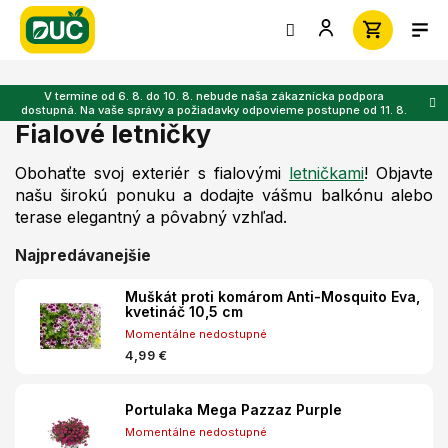
Prejsť
na
obsah
V termíne od 6. 8. do 10. 8. nebude naša zákaznícka podpora
dostupná. Na vaše správy a požiadavky odpovieme postupne od 11. 8.
Fialové letničky
Obohaťte svoj exteriér s fialovými
letničkami
! Objavte
našu širokú ponuku a dodajte vášmu balkónu alebo
terase elegantný a pôvabný vzhľad.
Najpredávanejšie
Muškát proti komárom Anti-Mosquito Eva,
kvetináč 10,5 cm
Momentálne nedostupné
4,99 €
Portulaka Mega Pazzaz Purple
Momentálne nedostupné