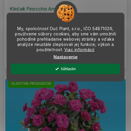
Klinček Pinocchio Amethyst
MOMENTÁLNE NEDOSTUPNÉ
Letnička s intenzívne fialovými kvetmi. Ideálny pre slnečné
My, spoločnosť Duč Plant, s.r.o., IČO
54871026,
stanoviská a dobre priepustnú pôdu, vhodný na pestovanie v
používame súbory cookies, aby sme vám umožnili
nádobách, záhonoch či...
pohodlné prehliadanie webovej stránky a vďaka
analýze neustále zlepšovali jej funkcie, výkon a
3,49 €
použiteľnosť.
Viac informácií
Nastavenie
Detail
Súhlasím
VLASTNÁ PRODUKCIA