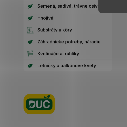
Semená, sadivá, trávne osivá
Hnojivá
Substráty a kôry
Záhradnícke potreby, náradie
Kvetináče a truhlíky
Letničky a balkónové kvety
Z
á
p
ä
t
i
e