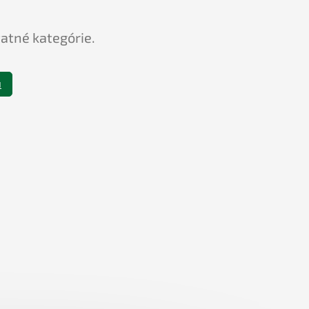
tatné kategórie.
u