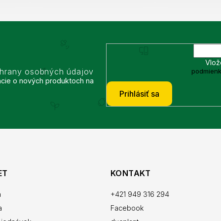
Vlož
chrany osobných údajov
podmienk
ácie o nových produktoch na
Prihlásiť sa
ET
KONTAKT
a
+421 949 316 294
a
Facebook