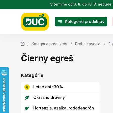
Prejsť
V termíne od 6. 8. do 10. 8. nebu
na
obsah
Kategórie produktov
Kategórie produktov
Drobné ovocie
Eg
Čierny egreš
B
o
Kategórie
Preskočiť
č
kategórie
n
Letné dni -30%
ý
p
Okrasné dreviny
a
n
Hortenzia, azalka, rododendrón