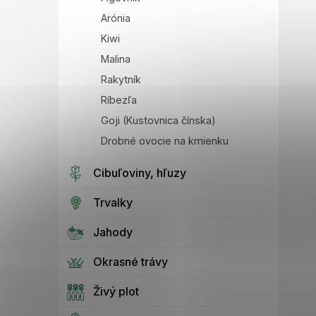
Arónia
Kiwi
Malina
Rakytník
Ríbezľa
Goji (Kustovnica čínska)
Drobné ovocie na kmienku
Cibuľoviny, hľuzy
Trvalky
Jahody
Okrasné trávy
Živý plot