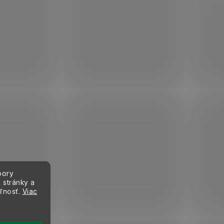
bory
 stránky a
eľnosť.
Viac