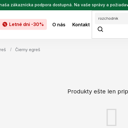
de naša zákaznícka podpora dostupná. Na vaše správy a požiada
Letné dni -30%
O nás
Kontakt
reš
Čierny egreš
Produkty ešte len pri