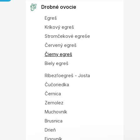
e
l
Drobné ovocie
Egreš
Kríkový egreš
Stromčekové egreše
Červený egreš
Čierny egreš
Biely egreš
Ríbezľoegreš - Josta
Čučoriedka
Černica
Zemolez
Muchovník
Brusnica
Drieň
Figovník