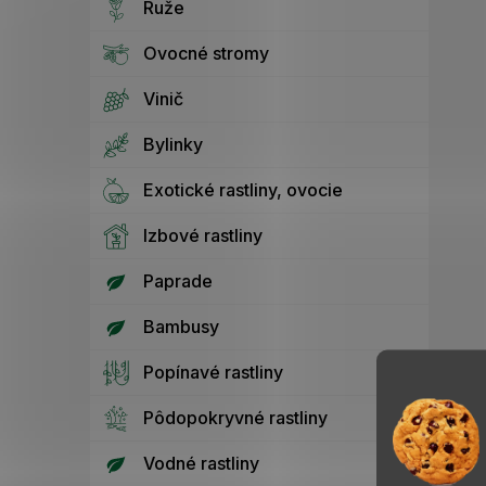
Ruže
Ovocné stromy
Vinič
Bylinky
Exotické rastliny, ovocie
Izbové rastliny
Paprade
Bambusy
Popínavé rastliny
Pôdopokryvné rastliny
Vodné rastliny