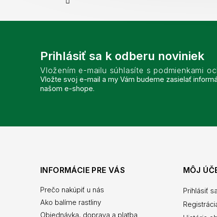
Prihlásiť sa k odberu noviniek
Vložením e-mailu súhlasíte s podmienkami o
Vložte svoj e-mail a my Vám budeme zasielať inform
našom e-shope.
INFORMÁCIE PRE VÁS
MÔJ ÚČ
Prečo nakúpiť u nás
Prihlásiť s
Ako balíme rastliny
Registráci
Objednávka, doprava a platba