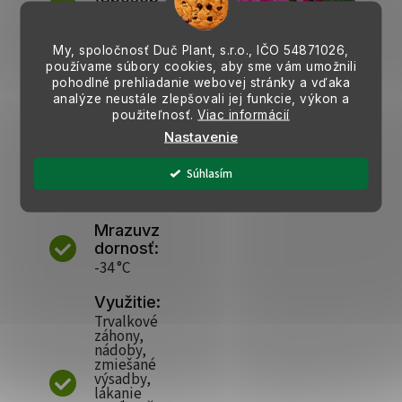
rastu):
Vzpriamený
My, spoločnosť Duč Plant, s.r.o., IČO
54871026,
používame súbory cookies, aby sme vám umožnili
Nároky
pohodlné prehliadanie webovej stránky a vďaka
na vodu:
analýze neustále zlepšovali jej funkcie, výkon a
Stredné
použiteľnosť.
Viac informácií
Nastavenie
Hustota
výsadby
Súhlasím
na 1m²:
5ks
Mrazuvz
dornosť:
-34 °C
Využitie:
Trvalkové
záhony,
nádoby,
zmiešané
výsadby,
lákanie