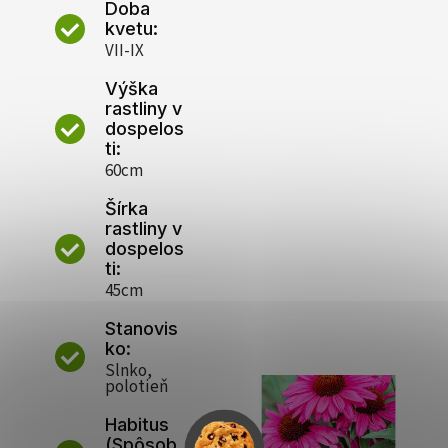
Doba
kvetu:
VII-IX
Výška
rastliny v
dospelos
ti:
60cm
Šírka
rastliny v
dospelos
ti:
45cm
Stanovis
ko:
Slnko,
polotieň
Habitus
(Spôsob