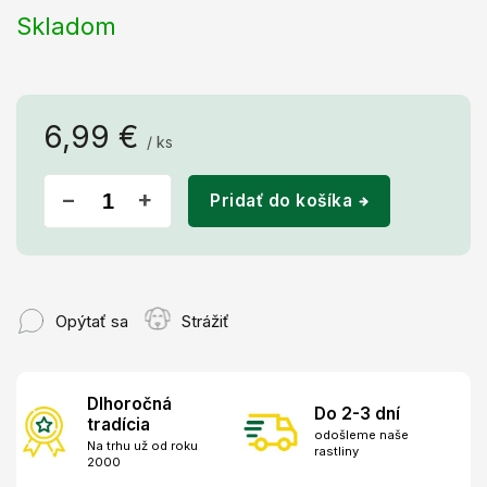
Skladom
6,99 €
/ ks
Jednotková
cena:
−
+
Pridať do košíka
Opýtať sa
Strážiť
Dlhoročná
Do 2-3 dní
tradícia
odošleme naše
Na trhu už od roku
rastliny
2000