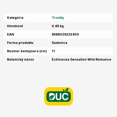
Kategória
Trvalky
Hmotnosť
0.65 kg
EAN
8586026232400
Forma produktu
Sadenica
Rozmer kontajnera (cm)
11
Botanický názov
Echinacea Sensation Wild Romance
Z
á
p
ä
t
i
e