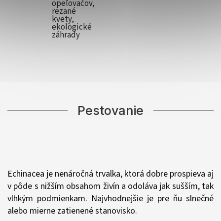
opeľovačov,
rezané
kvety,
ekologické
záhrady
Pestovanie
Echinacea je nenáročná trvalka, ktorá dobre prospieva aj
v pôde s nižším obsahom živín a odoláva jak sušším, tak
vlhkým podmienkam. Najvhodnejšie je pre ňu slnečné
alebo mierne zatienené stanovisko.