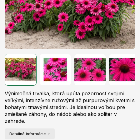
A
R
M
O
Výnimočná trvalka, ktorá upúta pozornosť svojimi
veľkými, intenzívne ružovými až purpurovými kvetmi s
bohatými tmavými stredmi. Je ideálnou voľbou pre
zmiešané záhony, do nádob alebo ako solitér v
záhrade.
Detailné informácie