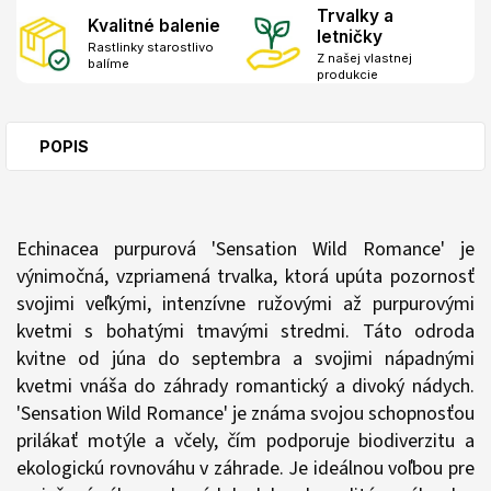
Trvalky a
Kvalitné balenie
letničky
Rastlinky starostlivo
Z našej vlastnej
balíme
produkcie
POPIS
Echinacea purpurová 'Sensation Wild Romance' je
výnimočná, vzpriamená trvalka, ktorá upúta pozornosť
svojimi veľkými, intenzívne ružovými až purpurovými
kvetmi s bohatými tmavými stredmi. Táto odroda
kvitne od júna do septembra a svojimi nápadnými
kvetmi vnáša do záhrady romantický a divoký nádych.
'Sensation Wild Romance' je známa svojou schopnosťou
prilákať motýle a včely, čím podporuje biodiverzitu a
ekologickú rovnováhu v záhrade. Je ideálnou voľbou pre