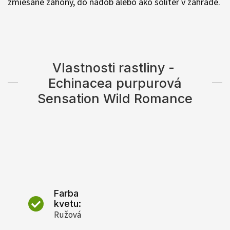
zmiešané záhony, do nádob alebo ako solitér v záhrade.
Vlastnosti rastliny -
Echinacea purpurová
Sensation Wild Romance
Farba
kvetu:
Ružová