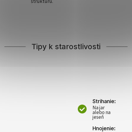
štruktúru.
Tipy k starostlivosti
Strihanie:
Na jar
alebo na
jeseň
Hnojenie: