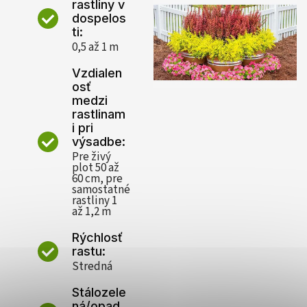
rastliny v
dospelos
ti:
0,5 až 1 m
Vzdialen
osť
medzi
rastlinam
i pri
výsadbe:
Pre živý
plot 50 až
60 cm, pre
samostatné
rastliny 1
až 1,2 m
Rýchlosť
rastu:
Stredná
Stálozele
ná/opad