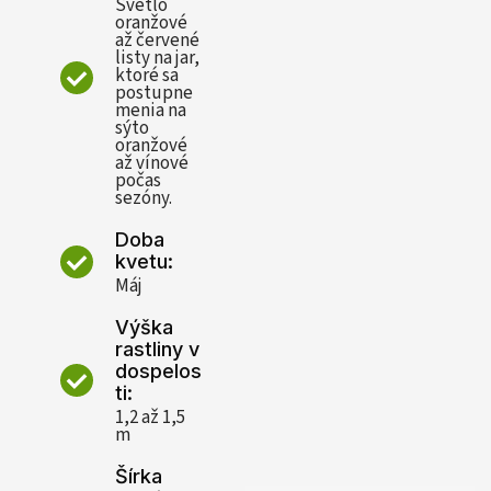
Svetlo
oranžové
až červené
listy na jar,
ktoré sa
postupne
menia na
sýto
oranžové
až vínové
počas
sezóny.
Doba
kvetu:
Máj
Výška
rastliny v
dospelos
ti:
1,2 až 1,5
m
Šírka