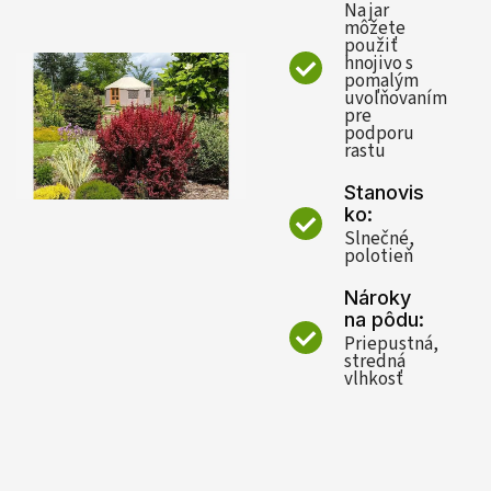
Na jar
môžete
použiť
hnojivo s
pomalým
uvoľňovaním
pre
podporu
rastu
Stanovis
ko:
Slnečné,
polotieň
Nároky
na pôdu:
Priepustná,
stredná
vlhkosť