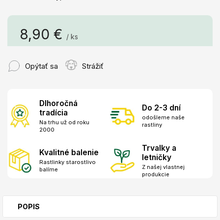
8,90 €
/ ks
Jednotková
cena:
Opýtať sa
Strážiť
Dlhoročná
Do 2-3 dní
tradícia
odošleme naše
Na trhu už od roku
rastliny
2000
Trvalky a
Kvalitné balenie
letničky
Rastlinky starostlivo
Z našej vlastnej
balíme
produkcie
POPIS