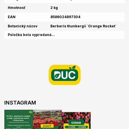
Hmotnosť
2 kg
EAN
8586024897304
Botanický názov
Berberis thunbergii ´Orange Rocket´
Položka bola vypredaná…
Z
á
p
ä
t
i
e
INSTAGRAM