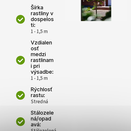
Šírka
rastliny v
dospelos
ti:
1 - 1,5 m
Vzdialen
osť
medzi
rastlinam
i pri
výsadbe:
1 - 1,5 m
Rýchlosť
rastu:
Stredná
Stálozele
ná/opad
avá: