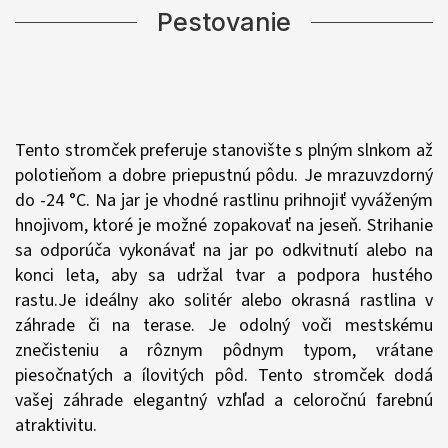
Pestovanie
Tento stromček preferuje stanovište s plným slnkom až
polotieňom a dobre priepustnú pôdu. Je mrazuvzdorný
do -24 °C. Na jar je vhodné rastlinu prihnojiť vyváženým
hnojivom, ktoré je možné zopakovať na jeseň. Strihanie
sa odporúča vykonávať na jar po odkvitnutí alebo na
konci leta, aby sa udržal tvar a podpora hustého
rastu.Je ideálny ako solitér alebo okrasná rastlina v
záhrade či na terase. Je odolný voči mestskému
znečisteniu a rôznym pôdnym typom, vrátane
piesočnatých a ílovitých pôd. Tento stromček dodá
vašej záhrade elegantný vzhľad a celoročnú farebnú
atraktivitu
.