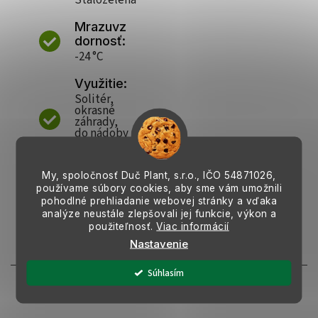
Stálozelená
Mrazuvz
dornosť:
-24 °C
Využitie:
Solitér,
okrasné
záhrady,
do nádoby
na
terasách
My, spoločnosť Duč Plant, s.r.o., IČO
54871026,
používame súbory cookies, aby sme vám umožnili
pohodlné prehliadanie webovej stránky a vďaka
analýze neustále zlepšovali jej funkcie, výkon a
použiteľnosť.
Viac informácií
Nastavenie
Tipy k starostlivosti
Súhlasím