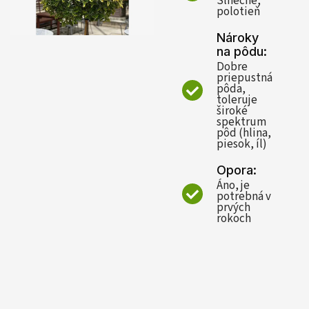
Slnečné,
polotieň
Nároky
na pôdu:
Dobre
priepustná
pôda,
toleruje
široké
spektrum
pôd (hlina,
piesok, íl)
Opora:
Áno, je
potrebná v
prvých
rokoch