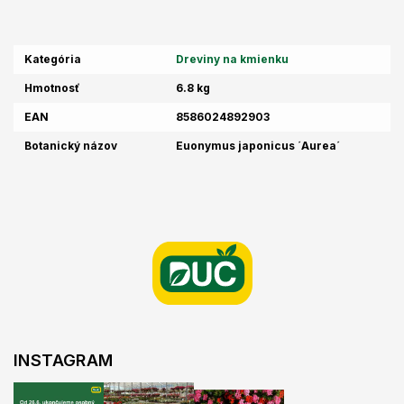
Kategória
Dreviny na kmienku
Hmotnosť
6.8 kg
EAN
8586024892903
Botanický názov
Euonymus japonicus ´Aurea´
Z
á
p
ä
t
i
e
INSTAGRAM