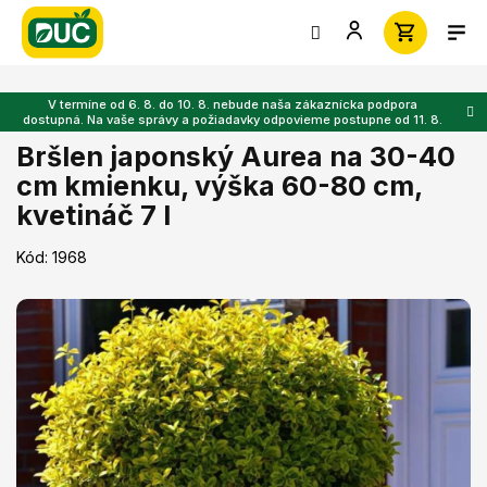
Prejsť
na
obsah
V termíne od 6. 8. do 10. 8. nebude naša zákaznícka podpora
dostupná. Na vaše správy a požiadavky odpovieme postupne od 11. 8.
Bršlen japonský Aurea na 30-40
cm kmienku, výška 60-80 cm,
kvetináč 7 l
Kód:
1968