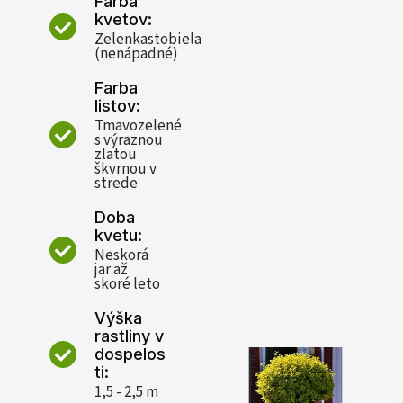
Farba
kvetov:
Zelenkastobiela
(nenápadné)
Farba
listov:
Tmavozelené
s výraznou
zlatou
škvrnou v
strede
Doba
kvetu:
Neskorá
jar až
skoré leto
Výška
rastliny v
dospelos
ti:
1,5 - 2,5 m