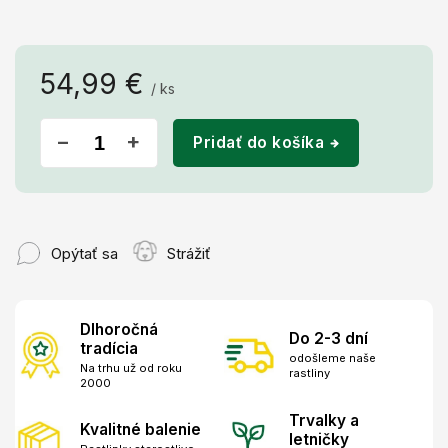
54,99 €
/ ks
Jednotková
cena:
−
+
Pridať do košíka
Opýtať sa
Strážiť
Dlhoročná
Do 2-3 dní
tradícia
odošleme naše
Na trhu už od roku
rastliny
2000
Trvalky a
Kvalitné balenie
letničky