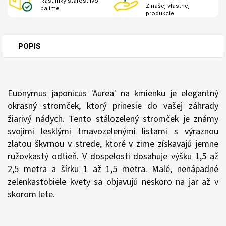
Rastlinky starostlivo
Z našej vlastnej
balíme
produkcie
POPIS
Euonymus japonicus 'Aurea' na kmienku je elegantný
okrasný stromček, ktorý prinesie do vašej záhrady
žiarivý nádych. Tento stálozelený stromček je známy
svojimi lesklými tmavozelenými listami s výraznou
zlatou škvrnou v strede, ktoré v zime získavajú jemne
ružovkastý odtieň. V dospelosti dosahuje výšku 1,5 až
2,5 metra a šírku 1 až 1,5 metra. Malé, nenápadné
zelenkastobiele kvety sa objavujú neskoro na jar až v
skorom lete.