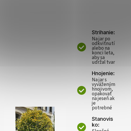
Strihanie:
Na jar po
odkvitnutí
alebo na
konci leta,
aby sa
udržal tvar
Hnojenie:
Na jar s
vyváženým
hnojivom,
opakovať
na jeseň ak
je
potrebné
Stanovis
ko: