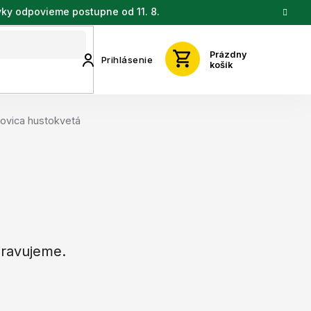
vky odpovieme postupne od 11. 8.
Prázdny
Prihlásenie
košík
ovica hustokvetá
pravujeme.