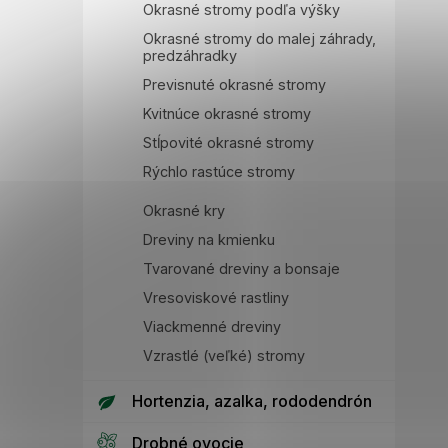
Okrasné stromy podľa výšky
Okrasné stromy do malej záhrady,
predzáhradky
Previsnuté okrasné stromy
Kvitnúce okrasné stromy
Stĺpovité okrasné stromy
Rýchlo rastúce stromy
Okrasné kry
Dreviny na kmienku
Tvarované dreviny a bonsaje
Vresoviskové rastliny
Viackmenné dreviny
Vzrastlé (veľké) stromy
Hortenzia, azalka, rododendrón
Drobné ovocie