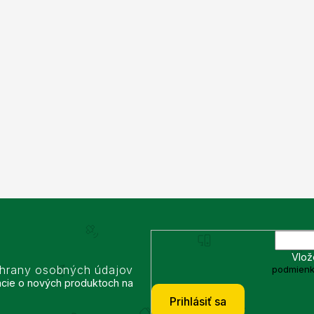
Vlož
chrany osobných údajov
podmienk
ácie o nových produktoch na
Prihlásiť sa