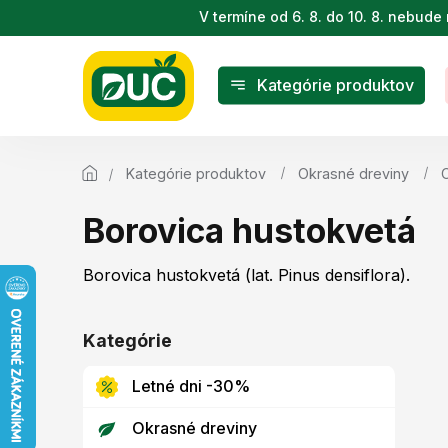
Prejsť
V termíne od 6. 8. do 10. 8. nebu
na
obsah
Kategórie produktov
Kategórie produktov
Okrasné dreviny
Borovica hustokvetá
Borovica hustokvetá (lat.
Pinus densiflora
).
B
o
Kategórie
Preskočiť
č
kategórie
n
Letné dni -30%
ý
p
Okrasné dreviny