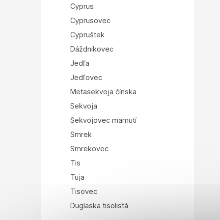
Cyprus
Cyprusovec
Cypruštek
Dáždnikovec
Jedľa
Jedľovec
Metasekvoja čínska
Sekvoja
Sekvojovec mamutí
Smrek
Smrekovec
Tis
Tuja
Tisovec
Duglaska tisolistá