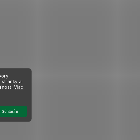
bory
 stránky a
eľnosť.
Viac
Súhlasím