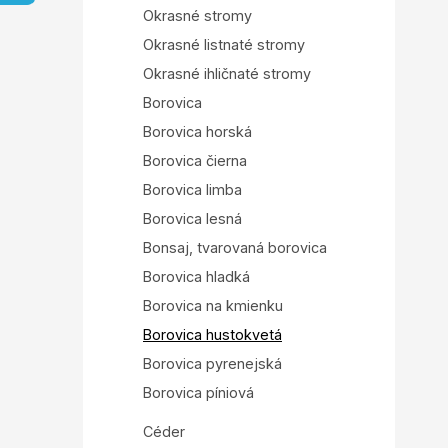
a
Okrasné stromy
n
e
Okrasné listnaté stromy
l
Okrasné ihličnaté stromy
Borovica
Borovica horská
Borovica čierna
Borovica limba
Borovica lesná
Bonsaj, tvarovaná borovica
Borovica hladká
Borovica na kmienku
Borovica hustokvetá
Borovica pyrenejská
Borovica píniová
Céder