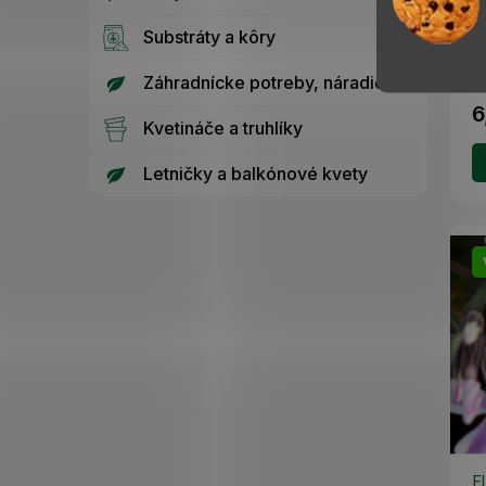
Ec
Substráty a kôry
je
v
Záhradnícke potreby, náradie
Kv
6
Kvetináče a truhlíky
Letničky a balkónové kvety
F