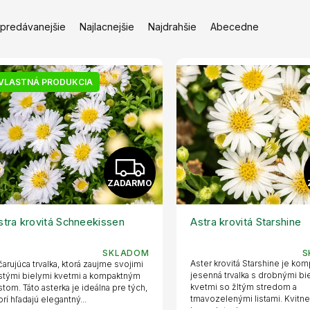
jpredávanejšie
Najlacnejšie
Najdrahšie
Abecedne
VLASTNÁ PRODUKCIA
Z
ZADARMO
A
D
stra krovitá Schneekissen
Astra krovitá Starshine
A
SKLADOM
S
Aster krovitá Starshine je ko
arujúca trvalka, ktorá zaujme svojimi
R
jesenná trvalka s drobnými bi
stými bielymi kvetmi a kompaktným
kvetmi so žltým stredom a
stom. Táto asterka je ideálna pre tých,
tmavozelenými listami. Kvitn
orí hľadajú elegantný...