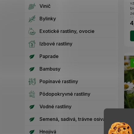
vz
Vinič
bi
ze
Bylinky
Vy
4
Exotické rastliny, ovocie
Izbové rastliny
Paprade
Bambusy
Popínavé rastliny
Pôdopokryvné rastliny
Vodné rastliny
Semená, sadivá, trávne osivá
E
W
Hnojivá