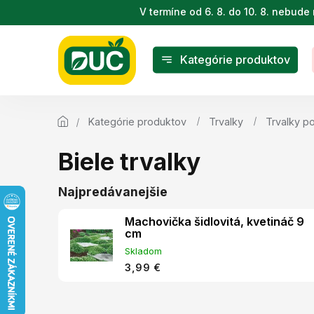
Prejsť
V termíne od 6. 8. do 10. 8. nebu
na
obsah
Kategórie produktov
Kategórie produktov
Trvalky
Trvalky p
Biele trvalky
Najpredávanejšie
Machovička šidlovitá, kvetináč 9
cm
Skladom
3,99 €