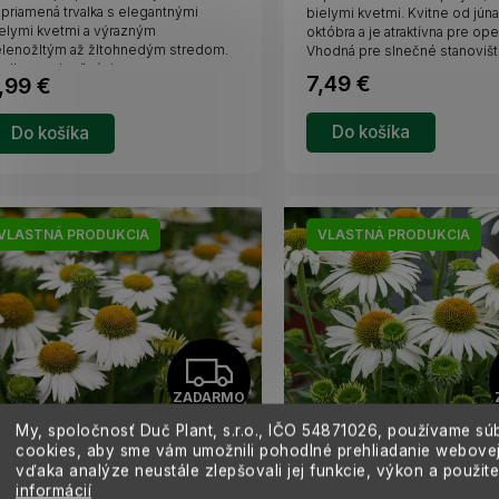
R
priamená trvalka s elegantnými
bielymi kvetmi. Kvitne od jún
elymi kvetmi a výrazným
októbra a je atraktívna pre op
lenožltým až žltohnedým stredom.
Vhodná pre slnečné stanovištia
M
nikne v slnečných...
7,49 €
,99 €
O
Do košíka
Do košíka
VLASTNÁ PRODUKCIA
VLASTNÁ PRODUKCIA
Z
ZADARMO
A
My, spoločnosť Duč Plant, s.r.o., IČO
54871026,
používame sú
cookies, aby sme vám umožnili pohodlné prehliadanie webovej
D
chinacea purpurová Meditation
Echinacea purpurová Wh
vďaka analýze neustále zlepšovali jej funkcie, výkon a použit
hite
Pearl
informácií