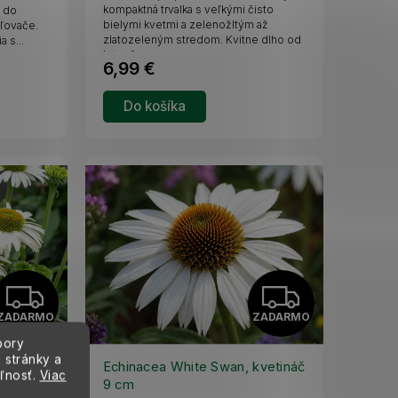
R
R
kompaktná trvalka s veľkými čisto
a do
bielymi kvetmi a zelenožltým až
eľovače.
zlatozeleným stredom. Kvitne dlho od
 s...
M
M
leta až...
6,99 €
O
O
Do košíka
Z
Z
ZADARMO
ZADARMO
A
A
bory
 stránky a
D
D
ite
Echinacea White Swan, kvetináč
eľnosť.
Viac
9 cm