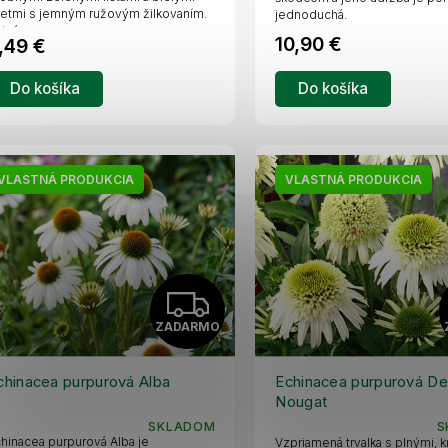
etmi s jemným ružovým žilkovaním.
jednoduchá.
M
tvára...
10,90 €
,49 €
O
Do košíka
Do košíka
VLASTNÁ PRODUKCIA
VLASTNÁ PRODUKCIA
Z
ZADARMO
A
D
chinacea purpurová Alba
Echinacea purpurová Del
Nougat
A
SKLADOM
S
hinacea purpurová Alba je
Vzpriamená trvalka s plnými,