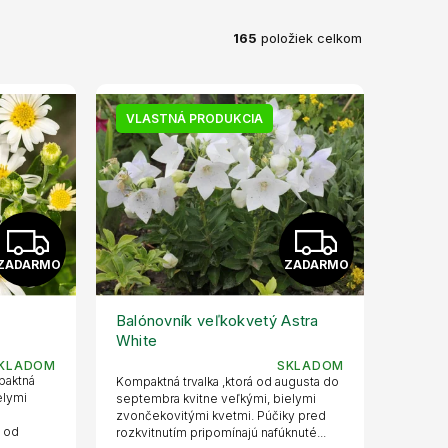
165
položiek celkom
VLASTNÁ PRODUKCIA
Z
Z
ZADARMO
ZADARMO
A
A
D
D
Balónovník veľkokvetý Astra
White
A
A
KLADOM
SKLADOM
mpaktná
Kompaktná trvalka ,ktorá od augusta do
R
R
elymi
septembra kvitne veľkými, bielymi
zvončekovitými kvetmi. Púčiky pred
e od
rozkvitnutím pripomínajú nafúknuté...