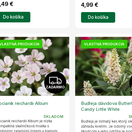
M
konca leta do...
,49 €
4,99 €
O
Do košíka
Do košíka
VLASTNÁ PRODUKCIA
VLASTNÁ PRODUKCIA
Z
ZADARMO
A
D
ocianik reichardii Album
Budleja dávidova Butter
Candy Little White
A
SKLADOM
S
cianik reichardii Album je nízka
Budleja je listnatý ker, ktorý o
R
mpaktná skalničková trvalka s
záhradu kvetmi. Je odolný vo
obnými zelenými listami a bielymi
škodcom a jeho údržba je p