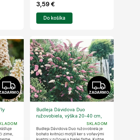
M
M
3,59 €
O
O
Do košíka
Z
Z
ZADARMO
ZADARMO
A
A
D
D
fly
Budleja Dávidova Duo
ružovobiela, výška 20-40 cm,
A
A
kvetináč 17 cm
KLADOM
SKLADOM
krášľuje
Budleja Dávidova Duo ružovobiela je
R
R
či zime,
bohato kvitnúci motýlí ker s voňavými
omerne
kvetmi v ružovej a bielej farbe. Kvitne