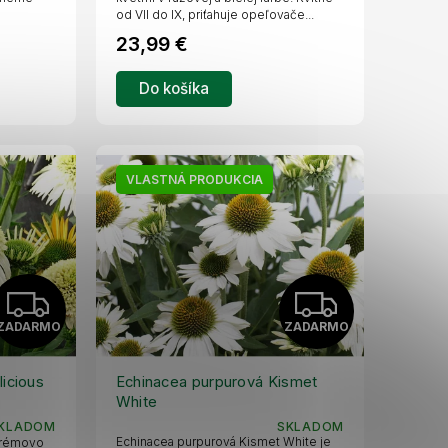
od VII do IX, priťahuje opeľovače...
M
M
23,99 €
O
O
Do košíka
VLASTNÁ PRODUKCIA
Z
Z
ZADARMO
ZADARMO
A
A
D
D
icious
Echinacea purpurová Kismet
White
A
A
KLADOM
SKLADOM
Echinacea purpurová Kismet White je
 krémovo