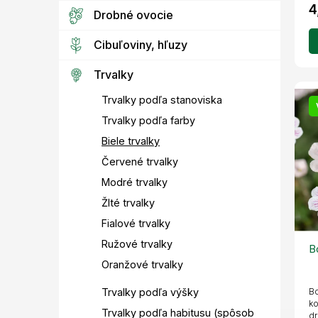
4
Drobné ovocie
Cibuľoviny, hľuzy
Trvalky
Trvalky podľa stanoviska
Trvalky podľa farby
Biele trvalky
Červené trvalky
Modré trvalky
Žlté trvalky
Fialové trvalky
Ružové trvalky
B
Oranžové trvalky
Trvalky podľa výšky
Bo
ko
Trvalky podľa habitusu (spôsob
dr