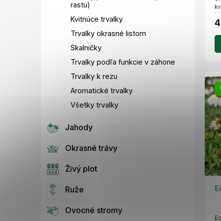
rastu)
kv
Vy
Kvitnúce trvalky
4
Trvalky okrasné listom
Skalničky
Trvalky podľa funkcie v záhone
Trvalky k rezu
Aromatické trvalky
Všetky trvalky
Jahody
Okrasné trávy
Živý plot
E
Ruže
Ovocné stromy
Ec