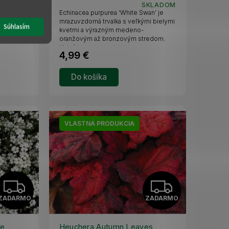
A
A
KLADOM
SKLADOM
arl je
Echinacea purpurea ‘White Swan’ je
R
R
vetmi a
mrazuvzdorná trvalka s veľkými bielymi
Súhlasím
kvetmi a výrazným medeno-
itne
oranžovým až bronzovým stredom.
M
M
Vytvára...
4,99 €
O
O
Do košíka
VLASTNÁ PRODUKCIA
Z
Z
ZADARMO
ZADARMO
A
A
te
Heuchera Autumn Leaves