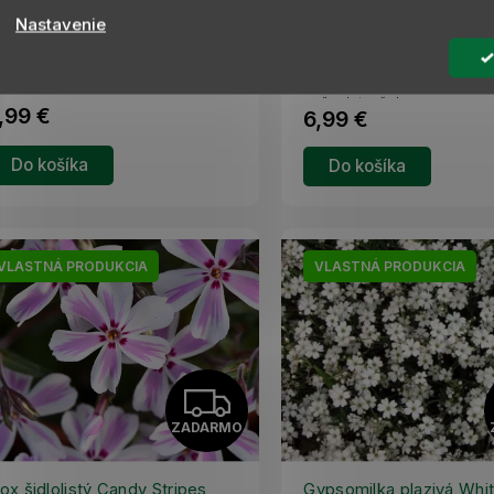
A
SKLADOM
S
Nastavenie
Echinacea purpurová White Pe
hinacea purpurová Meditation White
R
kompaktná trvalka s bielymi k
 kompaktná trvalka s bielymi kvetmi a
výrazným žltohnedým až
ýrazným oranžovožltým stredom.
oranžovohnedým stredom. Kv
itne počas leta až do začiatku...
M
počas leta až do...
,99 €
6,99 €
O
Do košíka
Do košíka
VLASTNÁ PRODUKCIA
VLASTNÁ PRODUKCIA
Z
ZADARMO
A
lox šidlolistý Candy Stripes
Gypsomilka plazivá Whi