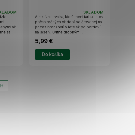
D
D
A
A
KLADOM
SKLADOM
ízka,
Atraktívna trvalka, ktorá mení farbu listov
R
R
ými
počas ročných období od červenej na
lenými až
jar cez bronzovú v lete až po bordovú
rne sa
na jeseň. Kvitne drobnými...
M
M
5,99 €
O
O
Do košíka
CH