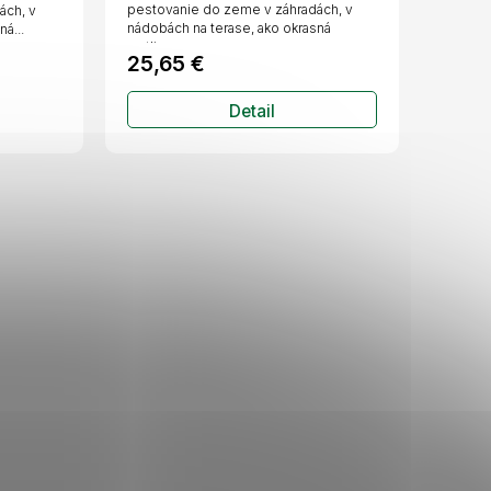
pestovanie do zeme v záhradách, v
ách, v
nádobách na terase, ako okrasná
á...
rastlina.
25,65 €
Detail