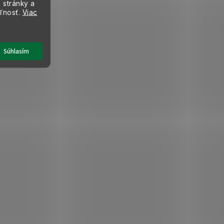
 stránky a
eľnosť.
Viac
Súhlasím