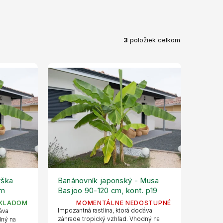
3
položiek celkom
ýška
Banánovník japonský - Musa
cm
Basjoo 90-120 cm, kont. p19
KLADOM
MOMENTÁLNE NEDOSTUPNÉ
Impozantná rastlina, ktorá dodáva
dáva
záhrade tropický vzhľad. Vhodný na
dný na