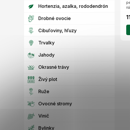
pe
Hortenzia, azalka, rododendrón
ná
ra
1
Drobné ovocie
Cibuľoviny, hľuzy
Trvalky
Jahody
Okrasné trávy
Živý plot
Ruže
Ovocné stromy
Vinič
Bylinky