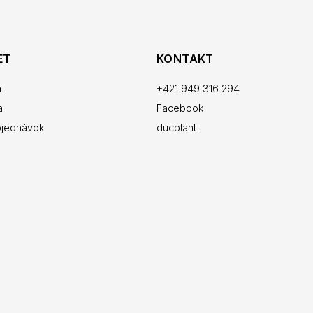
ET
KONTAKT
a
+421 949 316 294
a
Facebook
bjednávok
ducplant