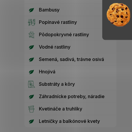
Bambusy
Popínavé rastliny
Pôdopokryvné rastliny
Vodné rastliny
Semená, sadivá, trávne osivá
Hnojivá
Substráty a kôry
Záhradnícke potreby, náradie
Kvetináče a truhlíky
Letničky a balkónové kvety
Z