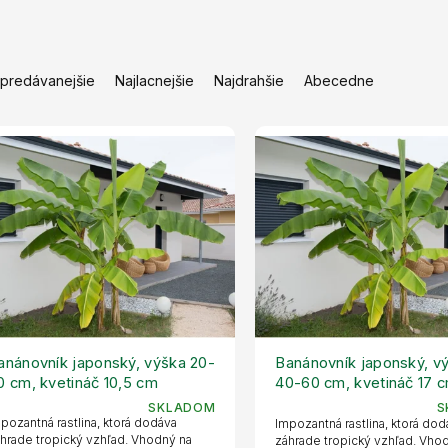
jpredávanejšie
Najlacnejšie
Najdrahšie
Abecedne
anánovník japonský, výška 20-
Banánovník japonský, v
0 cm, kvetináč 10,5 cm
40-60 cm, kvetináč 17 
SKLADOM
S
pozantná rastlina, ktorá dodáva
Impozantná rastlina, ktorá do
hrade tropický vzhľad. Vhodný na
záhrade tropický vzhľad. Vho