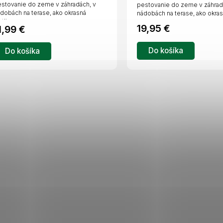
stovanie do zeme v záhradách, v
pestovanie do zeme v záhrad
dobách na terase, ako okrasná
nádobách na terase, ako okrasn
stlina.
19,95 €
1,99 €
Do košíka
Do košíka
O
v
l
á
d
a
c
i
e
p
r
v
k
y