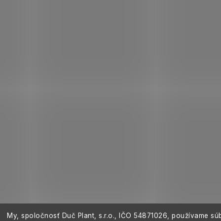
v
ý
p
i
s
u
My, spoločnosť Duč Plant, s.r.o., IČO
54871026,
používame sú