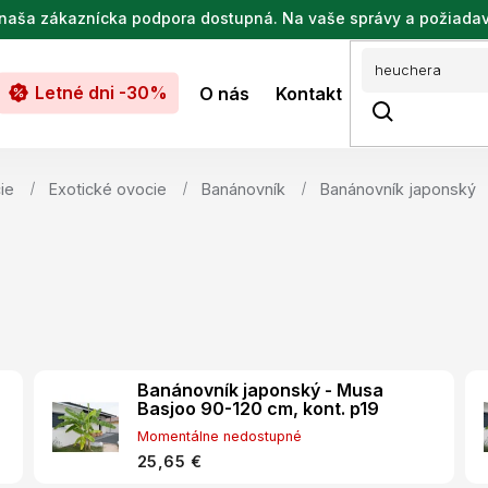
de naša zákaznícka podpora dostupná. Na vaše správy a požiada
Letné dni -30%
O nás
Kontakt
ie
Exotické ovocie
Banánovník
Banánovník japonský
Banánovník japonský - Musa
Basjoo 90-120 cm, kont. p19
Momentálne nedostupné
25,65 €