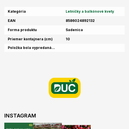
Kategória
Letničky a balkónové kvety
EAN
8586024892132
Forma produktu
Sadenica
Priemer kontajnera (cm)
10
Položka bola vypredaná…
Z
á
p
ä
t
i
e
INSTAGRAM