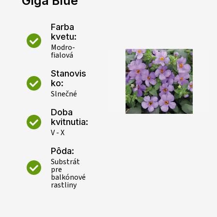
Giga Blue
Farba
kvetu:
Modro-
fialová
Stanovis
ko:
Slnečné
Doba
kvitnutia:
V - X
Pôda:
Substrát
pre
balkónové
rastliny