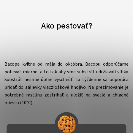
Ako pestovať?
Bacopa kvitne od mája do októbra. Bacopu odporúčame
polievať mierne, a to tak aby sme substrát udržiavali vlhký.
Substrát nesmie úplne vyschnúť. 1x týždenne sa odporúča
pridať do zálievky viaczložkové hnojivo. Na prezimovanie je
potrebné rastlinu zostrihať a uložiť na svetlé a chladné
miesto (10°C).