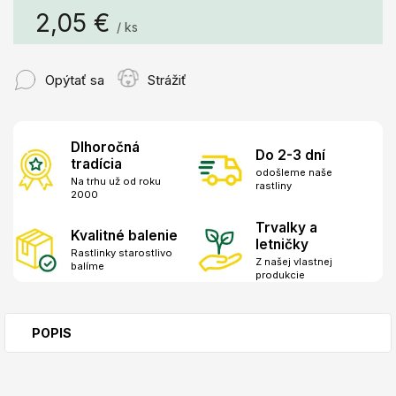
2,05 €
/ ks
Jednotková
cena:
Opýtať sa
Strážiť
Dlhoročná
Do 2-3 dní
tradícia
odošleme naše
Na trhu už od roku
rastliny
2000
Trvalky a
Kvalitné balenie
letničky
Rastlinky starostlivo
Z našej vlastnej
balíme
produkcie
POPIS