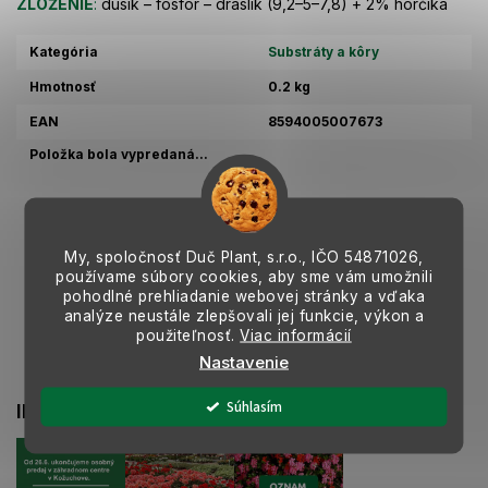
ZLOŽENIE
:
dusík – fosfor – draslík (9,2–5–7,8) + 2% horčíka
Kategória
Substráty a kôry
Hmotnosť
0.2 kg
EAN
8594005007673
Položka bola vypredaná…
Z
á
My, spoločnosť Duč Plant, s.r.o., IČO
54871026,
používame súbory cookies, aby sme vám umožnili
p
pohodlné prehliadanie webovej stránky a vďaka
ä
analýze neustále zlepšovali jej funkcie, výkon a
t
použiteľnosť.
Viac informácií
i
Nastavenie
e
Súhlasím
INSTAGRAM