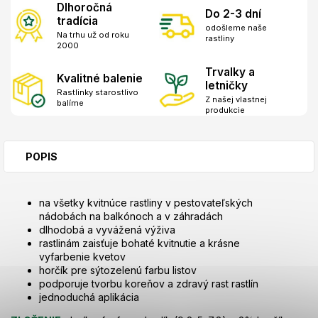
Dlhoročná
Do 2-3 dní
tradícia
odošleme naše
Na trhu už od roku
rastliny
2000
Trvalky a
Kvalitné balenie
letničky
Rastlinky starostlivo
Z našej vlastnej
balíme
produkcie
POPIS
na všetky kvitnúce rastliny v pestovateľských
nádobách na balkónoch a v záhradách
dlhodobá a vyvážená výživa
rastlinám zaisťuje bohaté kvitnutie a krásne
vyfarbenie kvetov
horčík pre sýtozelenú farbu listov
podporuje tvorbu koreňov a zdravý rast rastlín
jednoduchá aplikácia