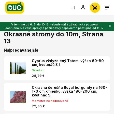
Prejsť
na
obsah
V termíne od 6. 8. do 10. 8. nebude naša zákaznícka podpora
dostupná. Na vaše správy a požiadavky odpovieme postupne od 11. 8.
Okrasné stromy do 10m
, Strana
13
Najpredávanejšie
Cyprus vždyzelený Totem, výška 60-80
cm, kvetináč 3 l
Skladom
25,99 €
Okrasná čerešňa Royal burgundy na 160-
170 cm kmienku, výška 180-200 cm,
kvetináč 5 l
Momentálne nedostupné
79,90 €