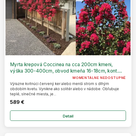
u
o
k
v
t
o
v
Myrta krepová Coccinea na cca 200cm kmeni,
výška 300-400cm, obvod kmeňa 16-18cm, kont.
55l
MOMENTÁLNE NEDOSTUPNÉ
Výrazne kvitnúci červený ker alebo menší strom s dlhým
obdobím kvetu. Vynikne ako solitér alebo v nádobe. Obľubuje
teplé, slnečné miesta, je...
589 €
Detail