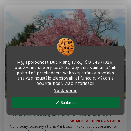
My, spoločnosť Duč Plant, s.r.o., IČO
54871026,
používame súbory cookies, aby sme vám umožnili
pohodlné prehliadanie webovej stránky a vďaka
analýze neustále zlepšovali jej funkcie, výkon a
použiteľnosť.
Viac informácií
Nastavenie
Súhlasím
Okrasná čerešňa Kanzan na cca 220cm kmeni,
výška 260-280cm, obv. km. 10-12cm, kont. 30 l
MOMENTÁLNE NEDOSTUPNÉ
Nenáročný, opadavý strom. V mladšom veku rastie vzpriamene,