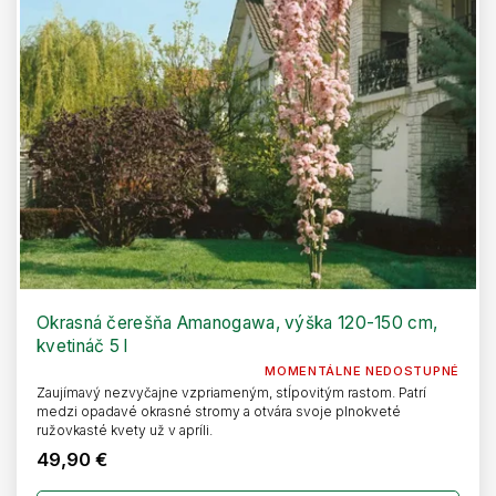
Okrasná čerešňa Amanogawa, výška 120-150 cm,
kvetináč 5 l
MOMENTÁLNE NEDOSTUPNÉ
Zaujímavý nezvyčajne vzpriameným, stĺpovitým rastom. Patrí
medzi opadavé okrasné stromy a otvára svoje plnokveté
ružovkasté kvety už v apríli.
49,90 €