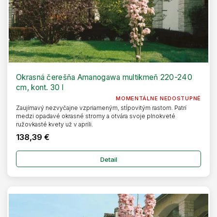
Okrasná čerešňa Amanogawa multikmeň 220-240
cm, kont. 30 l
MOMENTÁLNE NEDOSTUPNÉ
Zaujímavý nezvyčajne vzpriameným, stĺpovitým rastom. Patrí
medzi opadavé okrasné stromy a otvára svoje plnokveté
ružovkasté kvety už v apríli.
138,39 €
Detail