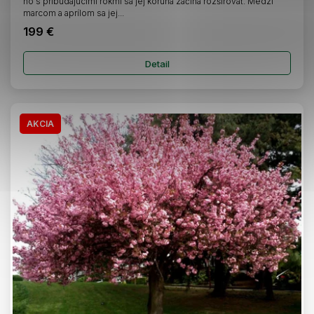
no s pribúdajúcimi rokmi sa jej koruna začína rozširovať. Medzi
marcom a aprílom sa jej...
199 €
Detail
AKCIA