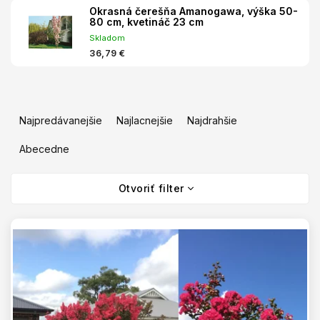
Okrasná čerešňa Amanogawa, výška 50-
80 cm, kvetináč 23 cm
Skladom
36,79 €
R
a
Najpredávanejšie
Najlacnejšie
Najdrahšie
d
e
Abecedne
n
V
i
Otvoriť filter
ý
e
p
p
i
r
s
o
p
d
r
u
o
k
d
t