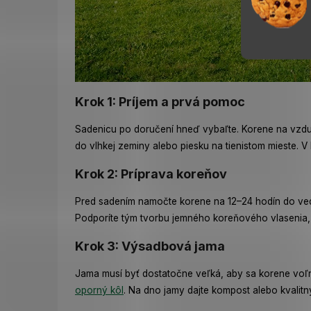
Krok 1: Príjem a prvá pomoc
Sadenicu po doručení hneď vybaľte. Korene na vzduch
do vlhkej zeminy alebo piesku na tienistom mieste. V 
Krok 2: Príprava koreňov
Pred sadením namočte korene na 12–24 hodín do vedr
Podporíte tým tvorbu jemného koreňového vlasenia, 
Krok 3: Výsadbová jama
Jama musí byť dostatočne veľká, aby sa korene voľne 
oporný kôl
. Na dno jamy dajte kompost alebo kvalitný