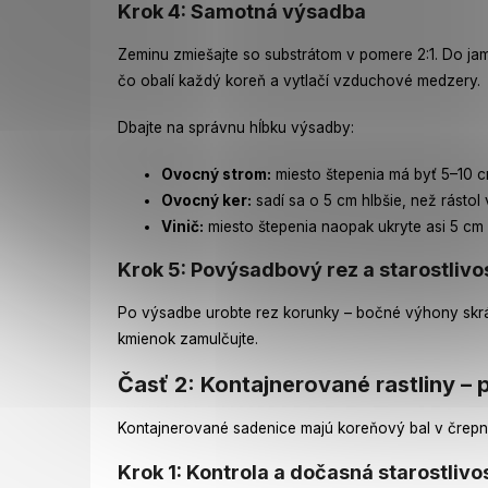
Krok 4: Samotná výsadba
Zeminu zmiešajte so substrátom v pomere 2:1. Do jam
čo obalí každý koreň a vytlačí vzduchové medzery.
Dbajte na správnu hĺbku výsadby:
Ovocný strom:
miesto štepenia má byť 5–10 c
Ovocný ker:
sadí sa o 5 cm hlbšie, než rástol 
Vinič:
miesto štepenia naopak ukryte asi 5 cm
Krok 5: Povýsadbový rez a starostlivo
Po výsadbe urobte rez korunky – bočné výhony skráť
kmienok zamulčujte.
Časť 2: Kontajnerované rastliny – 
Kontajnerované sadenice majú koreňový bal v črepník
Krok 1: Kontrola a dočasná starostlivo