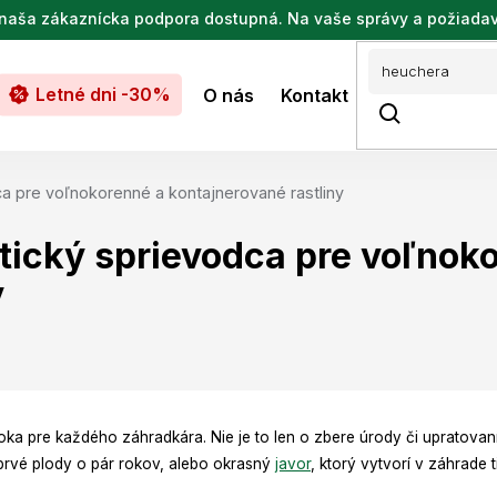
de naša zákaznícka podpora dostupná. Na vaše správy a požiada
Letné dni -30%
O nás
Kontakt
a pre voľnokorenné a kontajnerované rastliny
tický sprievodca pre voľnok
y
 roka pre každého záhradkára. Nie je to len o zbere úrody či upratova
 prvé plody o pár rokov, alebo okrasný
javor
, ktorý vytvorí v záhrade 