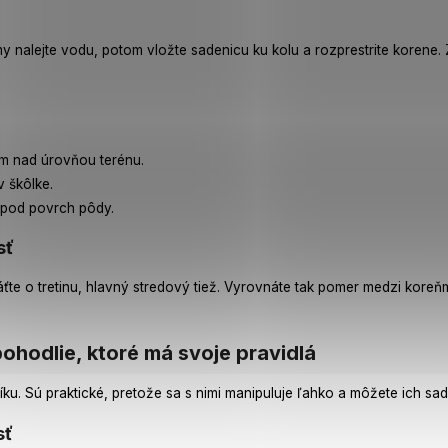
y nalejte vodu, potom vložte sadenicu ku kolu a rozprestrite korene.
m nad úrovňou terénu.
v škôlke.
 pod povrch pôdy.
sť
te o tretinu, hlavný stredový tiež. Vyrovnáte tak pomer medzi kore
pohodlie, ktoré má svoje pravidlá
u. Sú praktické, pretože sa s nimi manipuluje ľahko a môžete ich sadi
sť