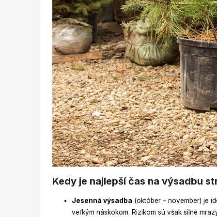
Kedy je najlepší čas na výsadbu s
Jesenná výsadba
(október – november) je ide
veľkým náskokom. Rizikom sú však silné mrazy b