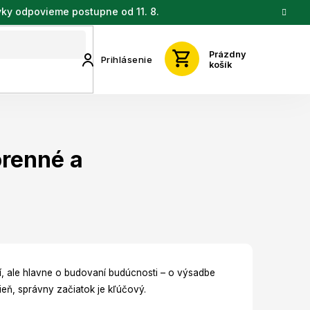
vky odpovieme postupne od 11. 8.
Prázdny
Prihlásenie
košík
orenné a
ní, ale hlavne o budovaní budúcnosti – o výsadbe
tieň, správny začiatok je kľúčový.