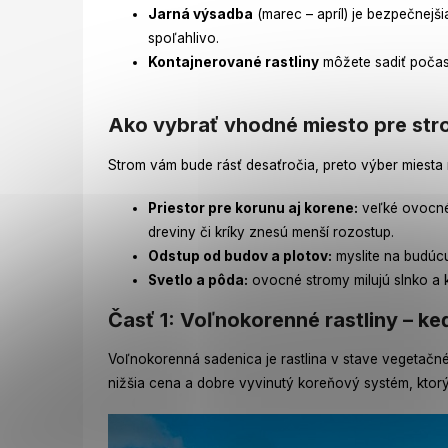
Jarná výsadba
(marec – apríl) je bezpečnejši
spoľahlivo.
Kontajnerované rastliny
môžete sadiť počas 
Ako vybrať vhodné miesto pre st
Strom vám bude rásť desaťročia, preto výber miesta
Priestor pre korunu aj korene:
veľké ovocné 
dreviny či kríky znesú menší rozostup.
Odstup od budov a plotov:
myslite na budúc
Svetlo a pôda:
ovocné stromy milujú slnko a k
Časť 1: Voľnokorenné rastliny – k
Voľnokorenná sadenica je rastlina v stave vegetačn
nižšia cena a dobre vyvinutý koreňový systém, ktor