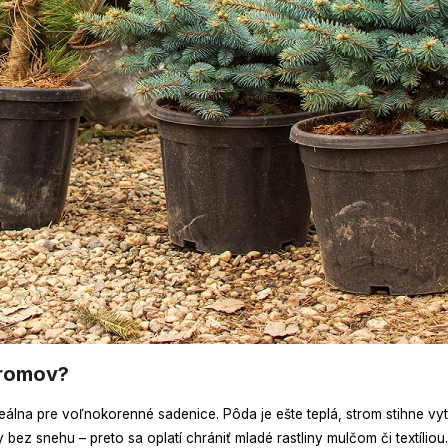
tromov?
álna pre voľnokorenné sadenice. Pôda je ešte teplá, strom stihne vytv
ez snehu – preto sa oplatí chrániť mladé rastliny mulčom či textíliou.