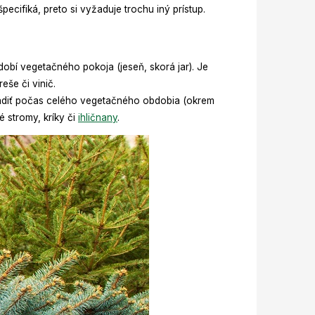
ecifiká, preto si vyžaduje trochu iný prístup.
obí vegetačného pokoja (jeseň, skorá jar). Je
reše či vinič.
sadiť počas celého vegetačného obdobia (okrem
é stromy, kríky či
ihličnany
.