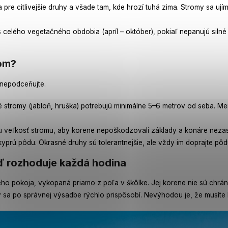
a pre citlivejšie druhy a všade tam, kde hrozí tuhá zima. Stromy sa ují
celého vegetačného obdobia (apríl – október), pokiaľ nepanujú siln
rom?
 nepodceňujte.
stromy (jabloň, hruška) potrebujú minimálne 5–6 metrov od seba. Men
u veľkosť stromu, aby korene nepoškodzovali základy a konáre neza
yprú pôdu. Okrasné druhy sú tolerantnejšie, ale vždy im doprajte pô
eď rozhoduje každá hodina
ého pokoja, vykopaná priamo z poľa v škôlke. Jej korene nie sú chrá
ý sa po správnej výsadbe rýchlo prispôsobí. Nevýhodou je, že musíte