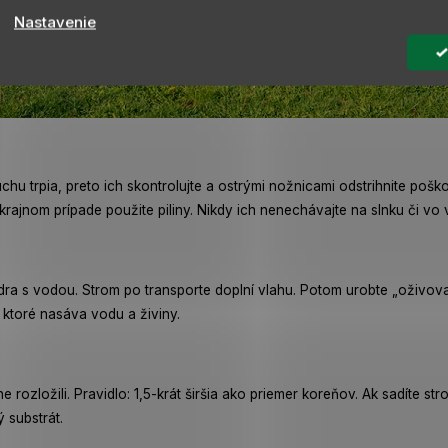
Nastavenie
u trpia, preto ich skontrolujte a ostrými nožnicami odstrihnite pošk
krajnom prípade použite piliny. Nikdy ich nenechávajte na slnku či vo 
a s vodou. Strom po transporte doplní vlahu. Potom urobte „oživovac
ktoré nasáva vodu a živiny.
rozložili. Pravidlo: 1,5-krát širšia ako priemer koreňov. Ak sadíte st
 substrát.