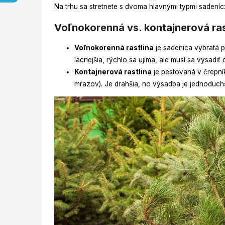
Na trhu sa stretnete s dvoma hlavnými typmi sadeníc
Voľnokorenná vs. kontajnerová rast
Voľnokorenná rastlina
je sadenica vybratá p
lacnejšia, rýchlo sa ujíma, ale musí sa vysad
Kontajnerová rastlina
je pestovaná v črepní
mrazov). Je drahšia, no výsadba je jednoduchši