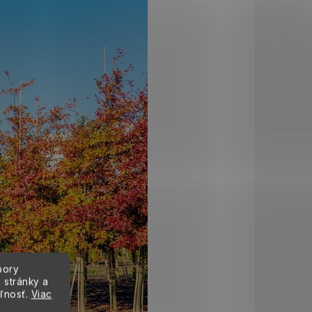
bory
 stránky a
eľnosť.
Viac