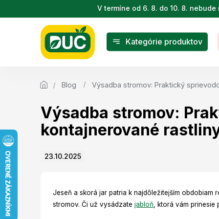
Prejsť
V termíne od 6. 8. do 10. 8. nebu
na
obsah
Kategórie produktov
Blog
Výsadba stromov: Praktický sprievodc
Výsadba stromov: Prak
kontajnerované rastlin
23.10.2025
Jeseň a skorá jar patria k najdôležitejším obdobiam
stromov. Či už vysádzate
jabloň
, ktorá vám prinesie