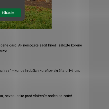
Súhlasím
odené časti. Ak nemôžete sadiť hneď, založte korene
vetre.
í rez“ – konce hrubších koreňov skráťte o 1–2 cm.
rom, nezabudnite pred vložením sadenice zatĺcť