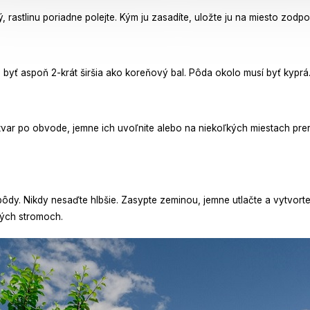
ý, rastlinu poriadne polejte. Kým ju zasadíte, uložte ju na miesto zod
byť aspoň 2-krát širšia ako koreňový bal. Pôda okolo musí byť kyprá
 tvar po obvode, jemne ich uvoľnite alebo na niekoľkých miestach prer
 pôdy. Nikdy nesaďte hlbšie. Zasypte zeminou, jemne utlačte a vytvort
ných stromoch.