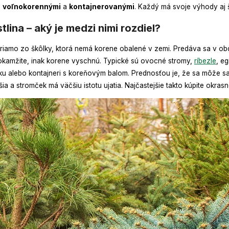
:
voľnokorennými
a
kontajnerovanými
. Každý má svoje výhody aj šp
lina – aký je medzi nimi rozdiel?
riamo zo škôlky, ktorá nemá korene obalené v zemi. Predáva sa v obd
iť okamžite, inak korene vyschnú. Typické sú ovocné stromy,
ríbezle
, eg
ku alebo kontajneri s koreňovým balom. Prednosťou je, že sa môže 
a a stromček má väčšiu istotu ujatia. Najčastejšie takto kúpite okrasn