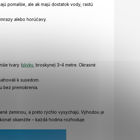
majú pomalšie, ale ak majú dostatok vody, rastú
é mrazy alebo horúčavy.
šie tvary (
slivky
, broskyne) 3–4 metre. Okrasné
sahovali k susedom.
du bez premokrenia.
nené zeminou, a preto rýchlo vysychajú. Výhodou je
 konať okamžite – každá hodina rozhoduje.