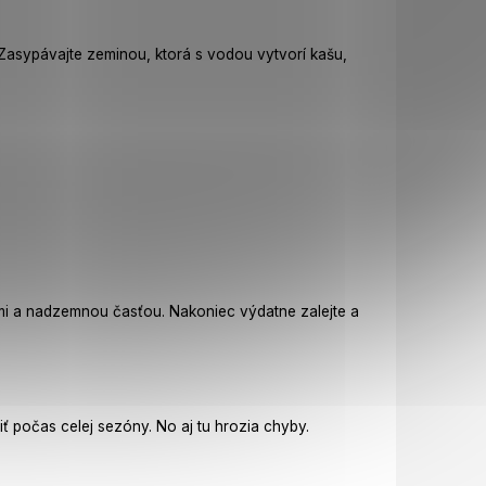
 Zasypávajte zeminou, ktorá s vodou vytvorí kašu,
ňmi a nadzemnou časťou. Nakoniec výdatne zalejte a
ť počas celej sezóny. No aj tu hrozia chyby.