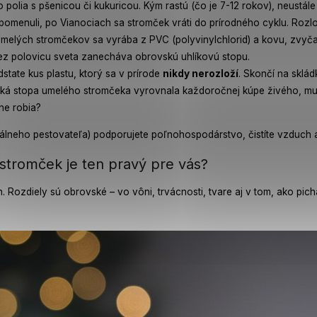
o polia s pšenicou či kukuricou. Kým rastú (čo je 7-12 rokov), neustál
omenuli, po Vianociach sa stromček vráti do prírodného cyklu. Rozlo
melých stromčekov sa vyrába z PVC (polyvinylchlorid) a kovu, zvyčajn
t cez polovicu sveta zanecháva obrovskú uhlíkovú stopu.
tate kus plastu, ktorý sa v prírode
nikdy nerozloží
. Skončí na sklád
cká stopa umelého stromčeka vyrovnala každoročnej kúpe živého, muse
lne robia?
lneho pestovateľa) podporujete poľnohospodárstvo, čistíte vzduch a 
stromček je ten pravý pre vás?
h. Rozdiely sú obrovské – vo vôni, trvácnosti, tvare aj v tom, ako pic