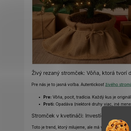
Živý rezaný stromček: Vôňa, ktorá tvorí
Pre nás je to jasná voľba. Autentickosť
živého strom
Pre:
Vôňa, pocit, tradícia. Každý kus je origi
Proti:
Opadáva (niektoré druhy viac, iné menej)
Stromček v kvetináči: Investícia do budúc
Toto je trend, ktorý milujeme, ale má veľa úskalí. Ľud