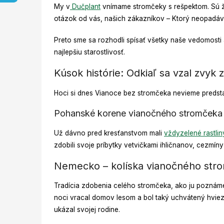
My v
Dučplant
vnímame stromčeky s rešpektom. Sú ži
otázok od vás, našich zákazníkov – Ktorý neopadáva
Preto sme sa rozhodli spísať všetky naše vedomosti
najlepšiu starostlivosť.
Kúsok histórie: Odkiaľ sa vzal zvyk
Hoci si dnes Vianoce bez stromčeka nevieme predstavi
Pohanské korene vianočného stromčeka 
Už dávno pred kresťanstvom mali
vždyzelené rastlin
zdobili svoje príbytky vetvičkami ihličnanov, cezmíny 
Nemecko – kolíska vianočného str
Tradícia zdobenia celého stromčeka, ako ju poznáme 
noci vracal domov lesom a bol taký uchvátený hvie
ukázal svojej rodine.