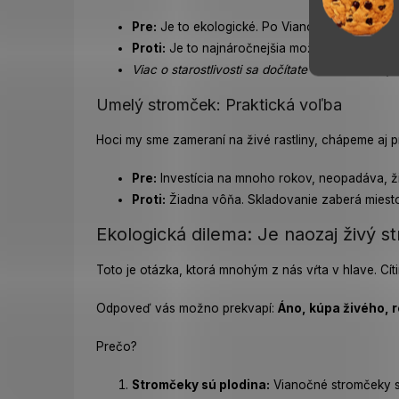
Pre:
Je to ekologické. Po Vianociach máte nov
Proti:
Je to najnáročnejšia možnosť. Vyžaduje p
Viac o starostlivosti sa dočítate v samostatnej k
Umelý stromček: Praktická voľba
Hoci my sme zameraní na živé rastliny, chápeme aj 
Pre:
Investícia na mnoho rokov, neopadáva, ži
Proti:
Žiadna vôňa. Skladovanie zaberá miesto. 
Ekologická dilema: Je naozaj živý 
Toto je otázka, ktorá mnohým z nás vŕta v hlave. Cít
Odpoveď vás možno prekvapí:
Áno, kúpa živého, 
Prečo?
Stromčeky sú plodina:
Vianočné stromčeky 