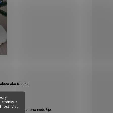
alebo ako štiepka).
bory
 stránky a
eľnosť.
Viac
rady, no často sa toho nedožije.