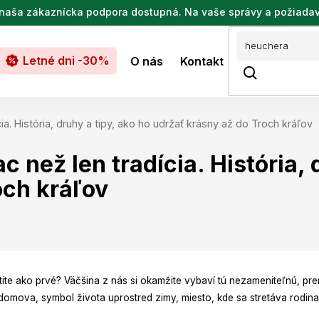
de naša zákaznícka podpora dostupná. Na vaše správy a požiada
Letné dni -30%
O nás
Kontakt
a. História, druhy a tipy, ako ho udržať krásny až do Troch kráľov
 než len tradícia. História, 
och kráľov
tite ako prvé? Väčšina z nás si okamžite vybaví tú nezameniteľnú, pre
 domova, symbol života uprostred zimy, miesto, kde sa stretáva rodina