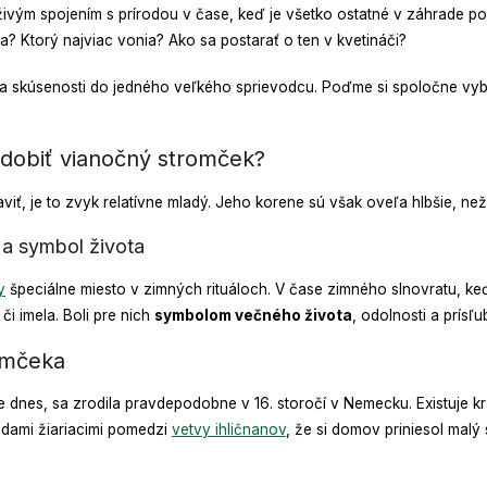
vým spojením s prírodou v čase, keď je všetko ostatné v záhrade po
? Ktorý najviac vonia? Ako sa postarať o ten v kvetináči?
 a skúsenosti do jedného veľkého sprievodcu. Poďme si spoločne vybr
 zdobiť vianočný stromček?
ť, je to zvyk relatívne mladý. Jeho korene sú však oveľa hlbšie, než
a symbol života
y
špeciálne miesto v zimných rituáloch. V čase zimného slnovratu, keď d
či imela. Boli pre nich
symbolom večného života
, odolnosti a prísľu
omčeka
dnes, sa zrodila pravdepodobne v 16. storočí v Nemecku. Existuje krá
zdami žiariacimi pomedzi
vetvy ihličnanov
, že si domov priniesol malý