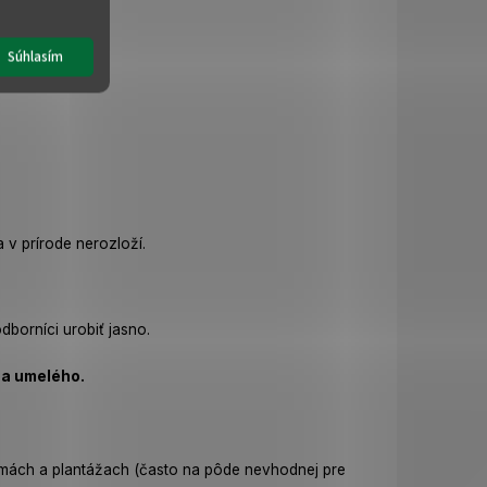
Súhlasím
 manipulácia.
 v prírode nerozloží.
dborníci urobiť jasno.
pa umelého.
armách a plantážach (často na pôde nevhodnej pre