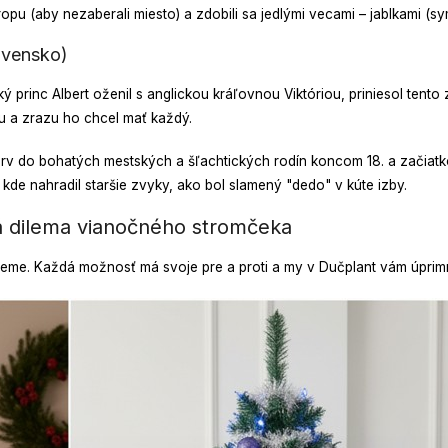
ropu (aby nezaberali miesto) a zdobili sa jedlými vecami – jablkami (s
ovensko)
 princ Albert oženil s anglickou kráľovnou Viktóriou, priniesol tent
u a zrazu ho chcel mať každý.
prv do bohatých mestských a šľachtických rodín koncom 18. a začiatko
kde nahradil staršie zvyky, ako bol slamený "dedo" v kúte izby.
ká dilema vianočného stromčeka
adieme. Každá možnosť má svoje pre a proti a my v Dučplant vám úpri