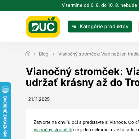
Prejsť
V termíne od 6. 8. do 10. 8. nebu
na
obsah
Kategórie produktov
Blog
Vianočný stromček: Viac než len tradíci
Vianočný stromček: Viac
udržať krásny až do Tr
21.11.2025
Zatvorte na chvíľu oči a predstavte si Vianoce. Čo cí
Vianočný stromček
nie je len dekorácia. Je to srdce