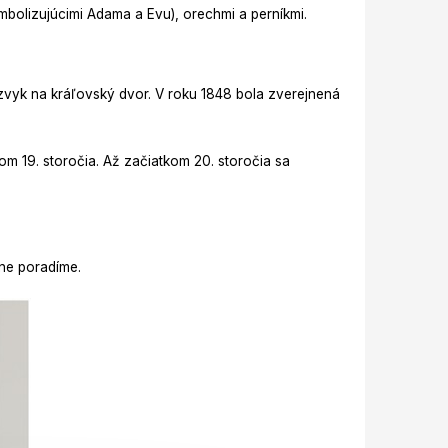
ymbolizujúcimi Adama a Evu), orechmi a perníkmi.
o zvyk na kráľovský dvor. V roku 1848 bola zverejnená
m 19. storočia. Až začiatkom 20. storočia sa
mne poradíme.