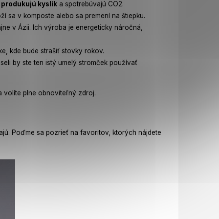
e
produkujú kyslík
a spotrebúvajú CO2.
ží sa v komposte alebo sa premení na štiepku.
e v Ázii. Ich výroba je energeticky náročná,
ke, kde bude strašiť stovky rokov.
li by ste ten istý umelý stromček používať
volíte plne obnoviteľný zdroj.
hajú. Poďme sa pozrieť na favoritov, ktorých nájdete