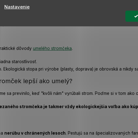
Nastavenie
ú rastlinu do záhrady.
rísnu aklimatizáciu, nemôže byť dlho v teple a je s ním fyzicky ťažká
apitole nižšie!
praktické dôvody
umelého stromčeka
.
adna starostlivosť.
Ekologická stopa pri výrobe (plasty, doprava) je obrovská a nikdy sa
stromček lepší ako umelý?
ime sa previnilo, keď "kvôli nám" vyrúbali strom. Poďme si v tom ako o
rezaného stromčeka je takmer vždy ekologickejšia voľba ako kú
sa
nerúbu v chránených lesoch
. Pestujú sa na špecializovaných f