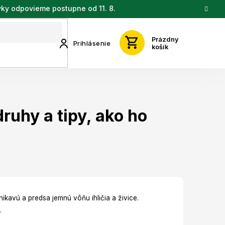
vky odpovieme postupne od 11. 8.
Prázdny
Prihlásenie
košík
druhy a tipy, ako ho
nikavú a predsa jemnú vôňu ihličia a živice.
.