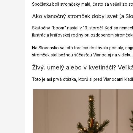
Spočiatku boli stromčeky malé, často sa vešali zo st
Ako vianočný stromček dobyl svet (a Sl
Skutočný "boom" nastal v 19. storočí. Keď sa nemecký
ilustrácia kráľovskej rodiny pri ozdobenom stromček
Na Slovensko sa táto tradícia dostávala pomaly, naj
stromček stal bežnou súčasťou Vianoc aj na vidieku, 
Živý, umelý alebo v kvetináči? Veľ
Toto je asi prvá otázka, ktorú si pred Vianocami kl