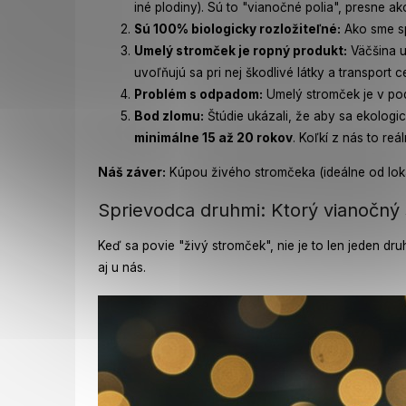
iné plodiny). Sú to "vianočné polia", presne ak
Sú 100% biologicky rozložiteľné:
Ako sme sp
Umelý stromček je ropný produkt:
Väčšina u
uvoľňujú sa pri nej škodlivé látky a transpor
Problém s odpadom:
Umelý stromček je v pods
Bod zlomu:
Štúdie ukázali, že aby sa ekologi
minimálne 15 až 20 rokov
. Koľkí z nás to reá
Náš záver:
Kúpou živého stromčeka (ideálne od loká
Sprievodca druhmi: Ktorý vianočný 
Keď sa povie "živý stromček", nie je to len jeden dru
aj u nás.