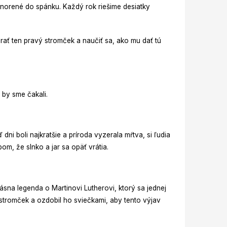
norené do spánku. Každý rok riešime desiatky
ať ten pravý stromček a naučiť sa, ako mu dať tú
 by sme čakali.
ni boli najkratšie a príroda vyzerala mŕtva, si ľudia
bom, že slnko a jar sa opäť vrátia.
sna legenda o Martinovi Lutherovi, ktorý sa jednej
 stromček a ozdobil ho sviečkami, aby tento výjav