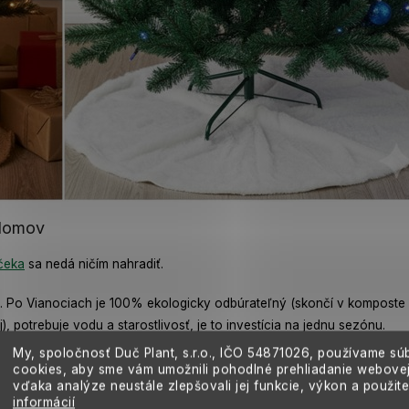
 domov
čeka
sa nedá ničím nahradiť.
nál. Po Vianociach je 100% ekologicky odbúrateľný (skončí v komposte 
, potrebuje vodu a starostlivosť, je to investícia na jednu sezónu.
My, spoločnosť Duč Plant, s.r.o., IČO
54871026,
používame sú
nosti (s pravidlami)
cookies, aby sme vám umožnili pohodlné prehliadanie webovej
vďaka analýze neustále zlepšovali jej funkcie, výkon a použit
ia si kúpia
stromček v kvetináči
s vidinou, že ho na jar vysadia do záh
informácií