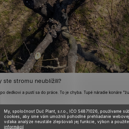
ste stromu neublížili?
dedkovi a pustí sa do práce. To je chyba. Tupé náradie konáre "žužl
My, spoločnosť Duč Plant, s.r.o., IČO
54871026,
používame sú
cookies, aby sme vám umožnili pohodlné prehliadanie webovej
vďaka analýze neustále zlepšovali jej funkcie, výkon a použit
zv. dvojsečné (obtokové), ktoré fungujú ako nožnice na papier. Sú še
informácií