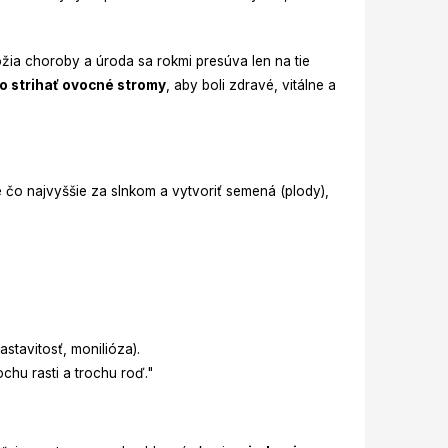
žia choroby a úroda sa rokmi presúva len na tie
o strihať ovocné stromy
, aby boli zdravé, vitálne a
e čo najvyššie za slnkom a vytvoriť semená (plody),
stavitosť, monilióza).
chu rasti a trochu roď."