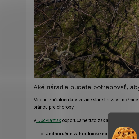
Aké náradie budete potrebovať, aby 
Mnoho začiatočníkov vezme staré hrdzavé nožnice po 
bránou pre choroby.
V
DucPlant.sk
odporúčame túto základnú výbavu:
Jednoručné záhradnícke nožnice:
Ideálne t