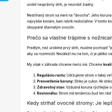
urobiť nesprávny strih, je neurobiť žiadny.
Nestrihaný strom sa mení na "divocha". Jeho koruna 
najvyššie konáre, kam rebrík nedočiahne. V tomto k
obsypané šťavnatým ovocím.
Prečo sa vlastne trápime s nožnica
Predtým, než urobíme prvý strih, musíme pochopiť "pr
aby sa rozmnožil. Nezáleží mu na tom, či je jablko ve
My však v záhrade chceme niečo iné. Chceme
kvali
Reguláciu rastu:
Udržujeme strom v takej veľ
Presvetlenie koruny:
Slnko je cukor. Ak slnko
Zdravotný stav:
Vzdušná koruna rýchlejšie os
Rovnováhu:
Strom má tendenciu buď len rásť (
Kedy strihať ovocné stromy: Je lepš