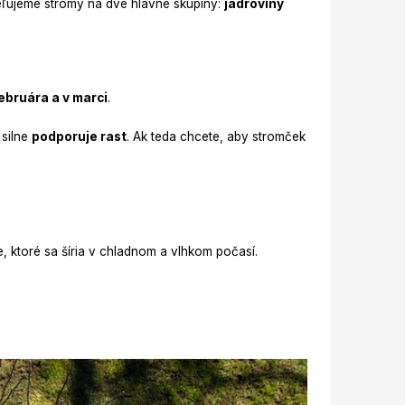
eľujeme stromy na dve hlavné skupiny:
jadroviny
bruára a v marci
.
 silne
podporuje rast
. Ak teda chcete, aby stromček
ie, ktoré sa šíria v chladnom a vlhkom počasí.