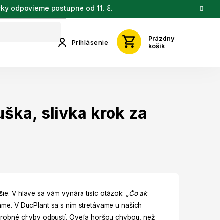
vky odpovieme postupne od 11. 8.
Prázdny
Prihlásenie
košík
ška, slivka krok za
šie. V hlave sa vám vynára tisíc otázok:
„Čo ak
áme. V DucPlant sa s ním stretávame u našich
 drobné chyby odpustí. Oveľa horšou chybou, než