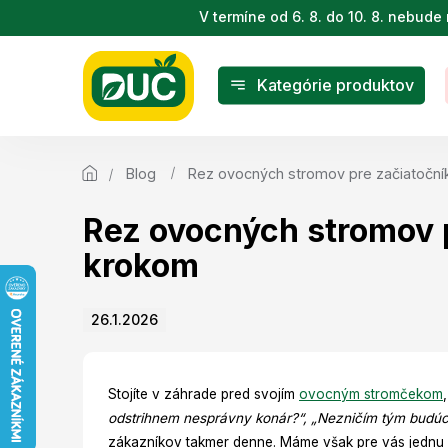
Prejsť
V termíne od 6. 8. do 10. 8. nebu
na
obsah
Kategórie produktov
Blog
Rez ovocných stromov pre začiatočníko
Rez ovocných stromov p
krokom
26.1.2026
Stojíte v záhrade pred svojím
ovocným stromčekom
odstrihnem nesprávny konár?“, „Nezničím tým budúc
zákazníkov takmer denne. Máme však pre vás jednu 