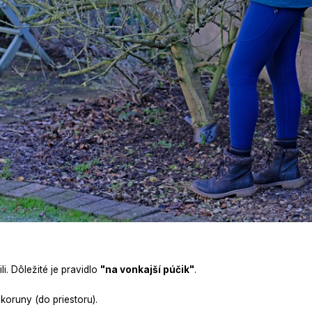
i. Dôležité je pravidlo
"na vonkajší púčik"
.
koruny (do priestoru).