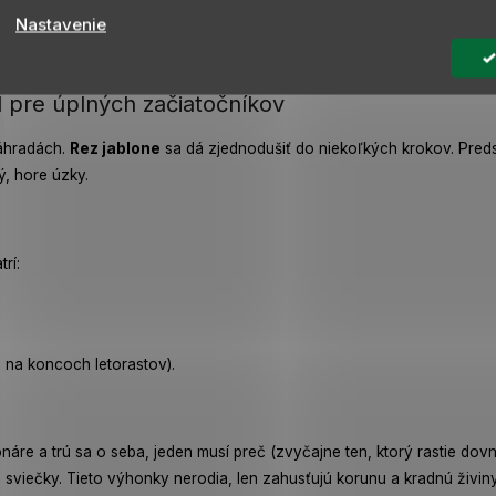
eru cca 4-5 cm). Vďaka dlhým rúčkam vyviniete väčšiu silu.
Nastavenie
nezvládnu. Vyberajte pílku s kvalitným, kaleným zubom, ktorá reže ť
bráni vysychaniu a infekcii.
 pre úplných začiatočníkov
záhradách.
Rez jablone
sa dá zjednodušiť do niekoľkých krokov. Predst
, hore úzky.
rí:
na koncoch letorastov).
náre a trú sa o seba, jeden musí preč (zvyčajne ten, ktorý rastie dovnú
ko sviečky. Tieto výhonky nerodia, len zahusťujú korunu a kradnú živiny