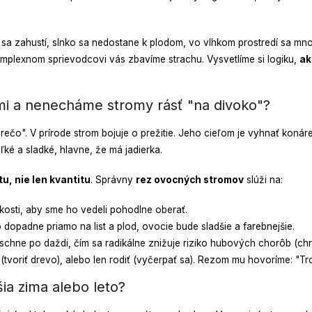
sa zahustí, slnko sa nedostane k plodom, vo vlhkom prostredí sa mno
omplexnom sprievodcovi vás zbavíme strachu. Vysvetlíme si logiku,
ak
mi a nenecháme stromy rásť "na divoko"?
ečo". V prírode strom bojuje o prežitie. Jeho cieľom je vyhnať konár
ľké a sladké, hlavne, že má jadierka.
tu, nie len kvantitu
. Správny
rez ovocných stromov
slúži na:
kosti, aby sme ho vedeli pohodlne oberať.
 dopadne priamo na list a plod, ovocie bude sladšie a farebnejšie.
chne po daždi, čím sa radikálne znižuje riziko hubových chorôb (chra
tvoriť drevo), alebo len rodiť (vyčerpať sa). Rezom mu hovoríme: "Tro
ia zima alebo leto?