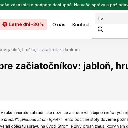
de naša zákaznícka podpora dostupná. Na vaše správy a požiada
Letné dni -30%
O nás
Kontakt
v: jabloň, hruška, slivka krok za krokom
re začiatočníkov: jabloň, hru
, v ruke zvierate záhradnícke nožnice a srdce vám bije o niečo rýchlej
u úrodu?“, „Nebude strom trpieť?“
Tento pocit neistoty dôverne pozn
veľmi dôležitú správu na úvod: Strom je živý organizmus, ktorý vám