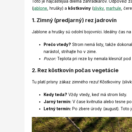
Toto je najčastejšia dilema záhradkárov. Odpoveď z
(
jablone
, hrušky) a
kôstkoviny
(
slivky
,
marhule
, čer
1. Zimný (predjarný) rez jadrovín
Jablone a hrušky sú odolní bojovníci. Ideálny čas n
Prečo vtedy?
Strom nemá listy, takže dokonale
narástol, strihajte ho v zime.
Pozor:
Teplota pri reze by nemala klesnúť pod
2. Rez kôstkovín počas vegetácie
Tu platí prísny zákaz zimného rezu! Kôstkoviny (slivk
Kedy teda?
Vždy vtedy, keď má strom listy.
Jarný termín:
V čase kvitnutia alebo tesne po 
Letný termín:
Po zbere úrody (august). Toto j