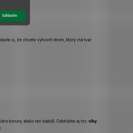
ahom k sebe.
Súhlasím
avte si, že chcete vytvoriť strom, ktorý má tvar
tra koruny alebo ten slabší). Odstráňte aj tzv.
vlky
.
.