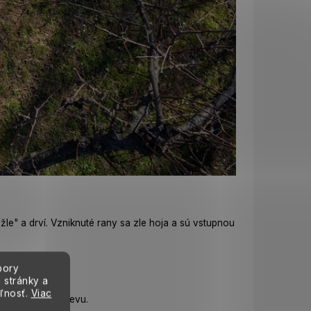
e" a drví. Vzniknuté rany sa zle hoja a sú vstupnou
bory
 stránky a
eľnosť.
Viac
trné k živému drevu.