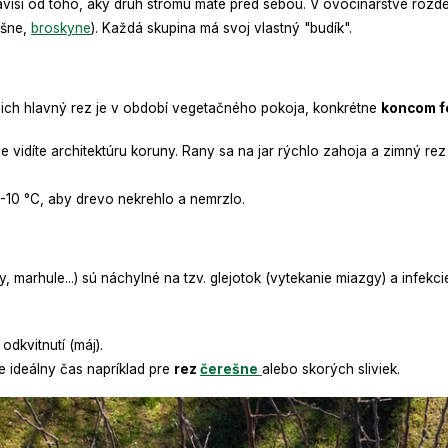
ávisí od toho, aký druh stromu máte pred sebou. V ovocinárstve rozd
ešne,
broskyne
). Každá skupina má svoj vlastný "budík".
a ich hlavný rez je v období vegetačného pokoja, konkrétne
koncom fe
 vidíte architektúru koruny. Rany sa na jar rýchlo zahoja a zimný rez
 -10 °C, aby drevo nekrehlo a nemrzlo.
y, marhule...) sú náchylné na tzv. glejotok (vytekanie miazgy) a infekc
odkvitnutí (máj).
e ideálny čas napríklad pre
rez
čerešne
alebo skorých sliviek.