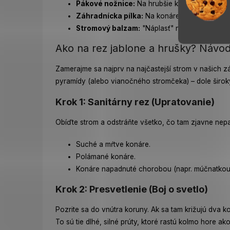
Pákové nožnice:
Na hrubšie konáre (do priem
Záhradnícka pílka:
Na konáre, ktoré nožnice 
Stromový balzam:
"Náplasť" na rany, ktorá za
Ako na rez jablone a hrušky? Návod
Zamerajme sa najprv na najčastejší strom v našich 
pyramídy (alebo vianočného stromčeka) – dole široký
Krok 1: Sanitárny rez (Upratovanie)
Obíďte strom a odstráňte všetko, čo tam zjavne nepat
Suché a mŕtve konáre.
Polámané konáre.
Konáre napadnuté chorobou (napr. múčnatkou 
Krok 2: Presvetlenie (Boj o svetlo)
Pozrite sa do vnútra koruny. Ak sa tam križujú dva ko
To sú tie dlhé, silné prúty, ktoré rastú kolmo hore a