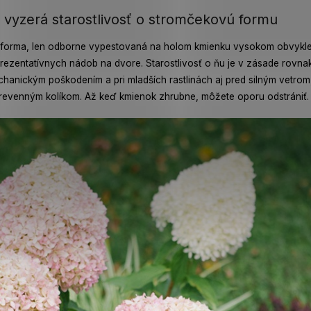
 vyzerá starostlivosť o stromčekovú formu
itá forma, len odborne vypestovaná na holom kmienku vysokom obvykl
rezentatívnych nádob na dvore. Starostlivosť o ňu je v zásade rovnak
chanickým poškodením a pri mladších rastlinách aj pred silným vetro
 drevenným kolíkom. Až keď kmienok zhrubne, môžete oporu odstrániť.