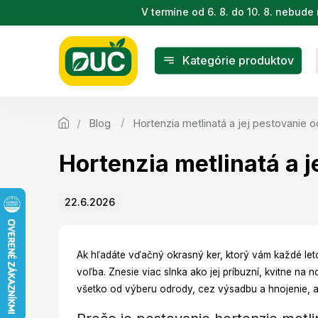
Prejsť
V termíne od 6. 8. do 10. 8. nebu
na
obsah
Kategórie produktov
Blog
Hortenzia metlinatá a jej pestovanie 
Hortenzia metlinatá a j
22.6.2026
Ak hľadáte vďačný okrasný ker, ktorý vám každé le
voľba. Znesie viac slnka ako jej príbuzní, kvitne n
všetko od výberu odrody, cez výsadbu a hnojenie, a