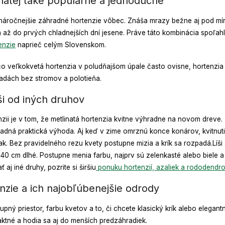
inatej také populárne a jednoduché
jnenáročnejšie záhradné hortenzie vôbec. Znáša mrazy bežne aj pod mí
 až do prvých chladnejších dní jesene. Práve táto kombinácia spoľahliv
enzie
naprieč celým Slovenskom.
 čo veľkokvetá hortenzia v poludňajšom úpale často ovisne, hortenzia 
radách bez stromov a polotieňa.
ši od iných druhov
rtenzii je v tom, že metlinatá hortenzia kvitne výhradne na novom drev
sadná praktická výhoda. Aj keď v zime omrznú konce konárov, kvitnut
pak. Bez pravidelného rezu kvety postupne mizia a krík sa rozpadá.
Líši
40 cm dlhé. Postupne menia farbu, najprv sú zelenkasté alebo biele a 
aj iné druhy, pozrite si širšiu
ponuku hortenzií, azaliek a rododendr
enzie a ich najobľúbenejšie odrody
ný priestor, farbu kvetov a to, či chcete klasický krík alebo elegantn
ktné a hodia sa aj do menších predzáhradiek.