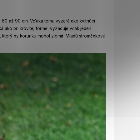
e 60 až 90 cm. Vďaka tomu vyzerá ako kvitnúci
á ako pri krovitej forme, vyžaduje však jeden
m, ktorý by korunku mohol zlomiť. Mladú stromčekovú