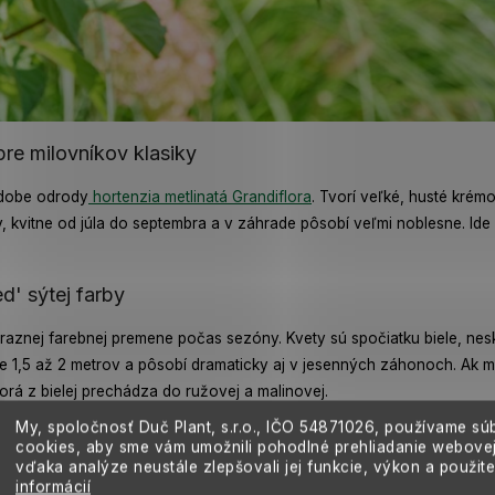
pre milovníkov klasiky
odobe odrody
hortenzia metlinatá Grandiflora
. Tvorí veľké, husté krémo
 kvitne od júla do septembra a v záhrade pôsobí veľmi noblesne. Ide
d' sýtej farby
raznej farebnej premene počas sezóny. Kvety sú spočiatku biele, nesk
ižne 1,5 až 2 metrov a pôsobí dramaticky aj v jesenných záhonoch. Ak
torá z bielej prechádza do ružovej a malinovej.
My, spoločnosť Duč Plant, s.r.o., IČO
54871026,
používame sú
poddruh hydrangea paniculata
cookies, aby sme vám umožnili pohodlné prehliadanie webovej
vďaka analýze neustále zlepšovali jej funkcie, výkon a použit
 alebo mierne polotienistom mieste. Ideálne je miesto s dopoludňajším
informácií