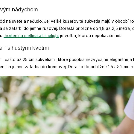
tkovým nádychom
rôd na svete a nečudo. Jej veľké kužeľovité súkvetia majú v období ro
sa zafarbí do jemne ružovej. Dorastá približne do 1,8 až 2,5 metra, d
u,
hortenzia metlinatá Limelight
je voľba, ktorou nepokazíte nič.
lar' s hustými kvetmi
ými, často až 25 cm súkvetiami, ktoré pôsobia nezvyčajne elegantne a 
ni sa jemne zafarbia do krémovej. Dorastá do približne 1,5 až 2 metrov 