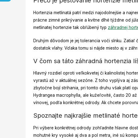
Prečo je pestovanie hortenzie metl
Hortenzia metlinatá patrí medzi najodolnejšie a na
prácne zimné prikrývanie a kvitne dlhé týždne od júla
metlinatej hortenzie tak obľúbený typ
záhradnej hort
Druhým dôvodom je jej tolerancia voči slnku. Zatiaľ
dostatok vlahy. Vďaka tomu si nájde miesto aj v záh
V čom sa táto záhradná hortenzia lí
Hlavný rozdiel oproti veľkokvetej či kalinolistej ho
vyrastú až v aktuálnej sezóne. Z toho vyplýva aj zá
zbytočne bojí strihania, pri tomto druhu však platí o
Hydrangea macrophylla, ale kužeľovité, často 20 až 
vínovej, podľa konkrétnej odrody. Ak chcete porovnať 
Spoznajte najkrajšie metlinaté hort
Pri výbere konkrétnej odrody zohľadnite hlavne dostup
mohutné kry vysoké aj dva a pol metra, iné sú kompa