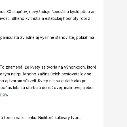
nus 30 stupňov, nevyžaduje špeciálnu kyslú pôdu ani
osti, dlhého kvitnutia a estetickej hodnoty robí z
paniculata zvládne aj výslnné stanovište, pokiaľ má
e. To znamená, že kvety sa tvoria na výhonkoch, ktoré
ie tým netrpí. Mnoho začínajúcich pestovateľov sa
 sa aj tvarom súkvetí. Kvety nie sú guľaté ako pri
počas leta sa sfarbujú do ružovej, malinovej alebo
onov
.
ú formu na kmienku. Niektoré kultivary tvoria