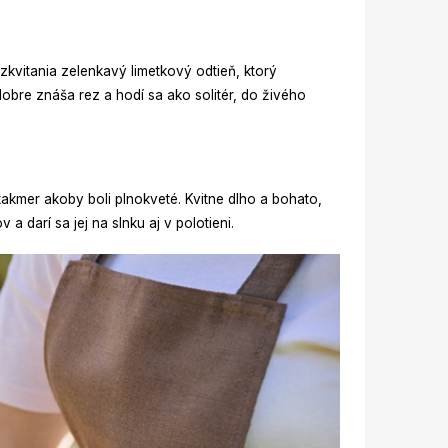
zkvitania zelenkavý limetkový odtieň, ktorý
obre znáša rez a hodí sa ako solitér, do živého
takmer akoby boli plnokveté. Kvitne dlho a bohato,
a darí sa jej na slnku aj v polotieni.