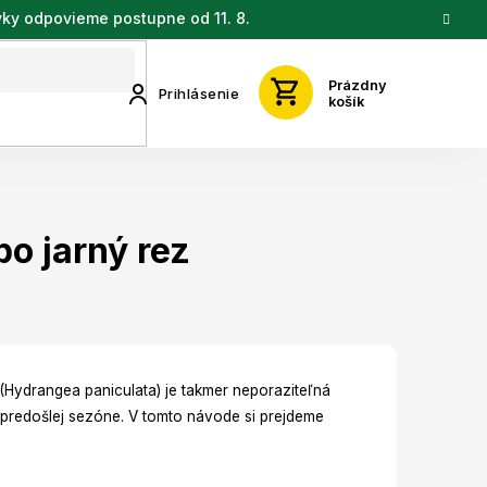
vky odpovieme postupne od 11. 8.
Prázdny
Prihlásenie
košík
po jarný rez
(Hydrangea paniculata) je takmer neporaziteľná
v predošlej sezóne. V tomto návode si prejdeme