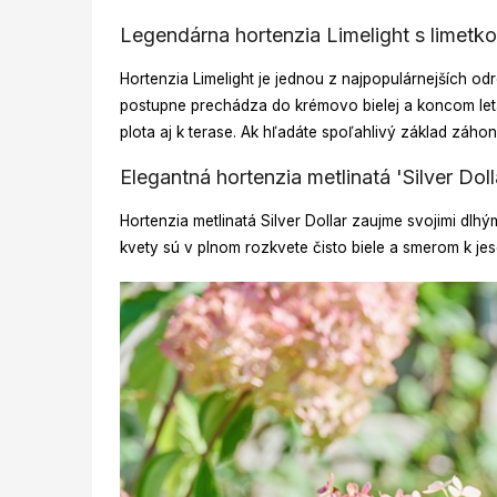
Legendárna hortenzia Limelight s lime
Hortenzia Limelight je jednou z najpopulárnejších od
postupne prechádza do krémovo bielej a koncom leta 
plota aj k terase. Ak hľadáte spoľahlivý základ záhon
Elegantná hortenzia metlinatá 'Silver Dol
Hortenzia metlinatá Silver Dollar zaujme svojimi dlh
kvety sú v plnom rozkvete čisto biele a smerom k jese