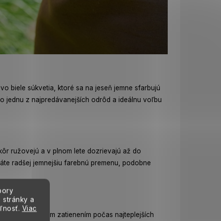
vo biele súkvetia, ktoré sa na jeseň jemne sfarbujú
 o jednu z najpredávanejších odrôd a ideálnu voľbu
ôr ružovejú a v plnom lete dozrievajú až do
 máte radšej jemnejšiu farebnú premenu, podobne
bory
 stránky a
eľnosť.
Viac
 slnkom a miernym zatienením počas najteplejších