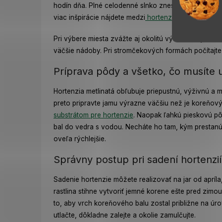
hodín dňa. Plné celodenné slnko znesie tiež, vyžaduj
viac inšpirácie nájdete medzi
hortenziami vhodnými n
Pri výbere miesta zvážte aj okolitú výsadbu. Vysoké 
väčšie nádoby. Pri stromčekových formách počítajte 
Príprava pôdy a všetko, čo musíte
Hortenzia metlinatá obľubuje priepustnú, výživnú a 
preto pripravte jamu výrazne väčšiu než je koreňový
substrátom pre hortenzie
. Naopak ľahkú pieskovú p
bal do vedra s vodou. Necháte ho tam, kým prestan
oveľa rýchlejšie.
Správny postup pri sadení hortenzií 
Sadenie hortenzie môžete realizovať na jar od apríl
rastlina stihne vytvoriť jemné korene ešte pred zimou 
to, aby vrch koreňového balu zostal približne na úr
utlačte, dôkladne zalejte a okolie zamulčujte.