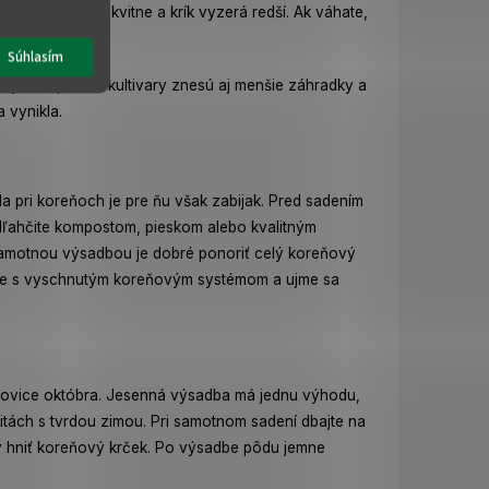
i naopak slabo kvitne a krík vyzerá redší. Ak váhate,
Súhlasím
rásy. Kompaktné kultivary znesú aj menšie záhradky a
 vynikla.
a pri koreňoch je pre ňu však zabijak. Pred sadením
odľahčite kompostom, pieskom alebo kvalitným
amotnou výsadbou je dobré ponoriť celý koreňový
zeme s vyschnutým koreňovým systémom a ujme sa
polovice októbra. Jesenná výsadba má jednu výhodu,
alitách s tvrdou zimou.
Pri samotnom sadení dbajte na
 by hniť koreňový krček. Po výsadbe pôdu jemne