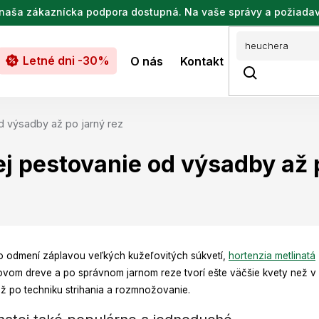
de naša zákaznícka podpora dostupná. Na vaše správy a požiada
Letné dni -30%
O nás
Kontakt
od výsadby až po jarný rez
ej pestovanie od výsadby až 
to odmení záplavou veľkých kužeľovitých súkvetí,
hortenzia metlinatá
a novom dreve a po správnom jarnom reze tvorí ešte väčšie kvety než 
ž po techniku strihania a rozmnožovanie.