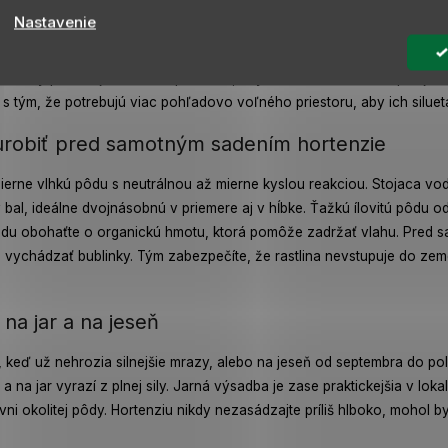
e však výdatnejšiu zálievku a kvalitnú priepustnú pôdu. V hlbokom tien
Nastavenie
a slnečné stanovište
.
odrody potrebujú dostatok priestoru, aby sa mohli rozrásť do plnej k
s tým, že potrebujú viac pohľadovo voľného priestoru, aby ich silueta
 urobiť pred samotným sadením hortenzie
mierne vlhkú pôdu s neutrálnou až mierne kyslou reakciou. Stojaca vod
 bal, ideálne dvojnásobnú v priemere aj v hĺbke. Ťažkú ílovitú pôdu 
ôdu obohaťte o organickú hmotu, ktorá pomôže zadržať vlahu.
Pred s
ú vychádzať bublinky. Tým zabezpečíte, že rastlina nevstupuje do 
na jar a na jeseň
a, keď už nehrozia silnejšie mrazy, alebo na jeseň od septembra do 
a na jar vyrazí z plnej sily. Jarná výsadba je zase praktickejšia v lok
ovni okolitej pôdy. Hortenziu nikdy nezasádzajte príliš hlboko, mohol