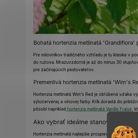
Bohatá hortenzia metlinatá 'Grandiflora' 
Pre milovníkov tradičného vzhľadu je tu klasika v p
do ružova. Mrazuvzdorná je až do mínus 30 stupňov,
pre začínajúcich pestovateľov.
Premenlivá hortenzia metlinatá 'Wim's Re
Hortenzia metlinatá Wim's Red je obľúbená vďaka vý
sýtočervenej a vínovej farby. Krík dorastá do pribl
pôsobí napríklad
hortenzia metlinatá Vanille Fraise
, k
Ako vybrať ideálne stanovište pre 
Hortenzia metlinatá najlepšie prospieva na slnečnom