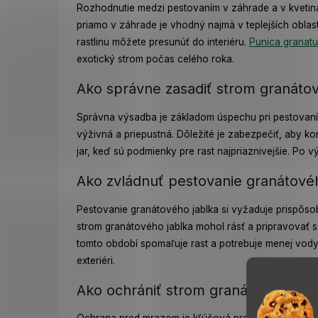
Rozhodnutie medzi pestovaním v záhrade a v kvetiná
priamo v záhrade je vhodný najmä v teplejších oblast
rastlinu môžete presunúť do interiéru.
Punica granat
exotický strom počas celého roka.
Ako správne zasadiť strom granátov
Správna výsadba je základom úspechu pri pestovaní 
výživná a priepustná. Dôležité je zabezpečiť, aby ko
jar, keď sú podmienky pre rast najpriaznivejšie. Po v
Ako zvládnuť pestovanie granátové
Pestovanie granátového jablka si vyžaduje prispôsobe
strom granátového jablka mohol rásť a pripravovať sa
tomto období spomaľuje rast a potrebuje menej vody 
exteriéri.
Ako ochrániť strom granátového ja