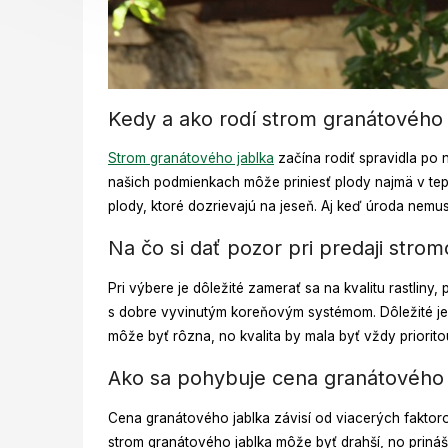
Kedy a ako rodí strom granátového 
Strom granátového jablka
začína rodiť spravidla po 
našich podmienkach môže priniesť plody najmä v tepl
plody, ktoré dozrievajú na jeseň. Aj keď úroda nemu
Na čo si dať pozor pri predaji strom
Pri výbere je dôležité zamerať sa na kvalitu rastlin
s dobre vyvinutým koreňovým systémom. Dôležité je
môže byť rôzna, no kvalita by mala byť vždy priori
Ako sa pohybuje cena granátového j
Cena granátového jablka závisí od viacerých faktorov,
strom granátového jablka môže byť drahší, no prináša