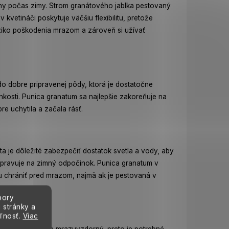
iny počas zimy. Strom granátového jablka pestovaný
kvetináči poskytuje väčšiu flexibilitu, pretože
iziko poškodenia mrazom a zároveň si užívať
o dobre pripravenej pôdy, ktorá je dostatočne
lhkosti. Punica granatum sa najlepšie zakoreňuje na
re uchytila a začala rásť.
ta je dôležité zabezpečiť dostatok svetla a vody, aby
pripravuje na zimný odpočinok. Punica granatum v
nu chrániť pred mrazom, najmä ak je pestovaná v
bory
 stránky a
eľnosť.
Viac