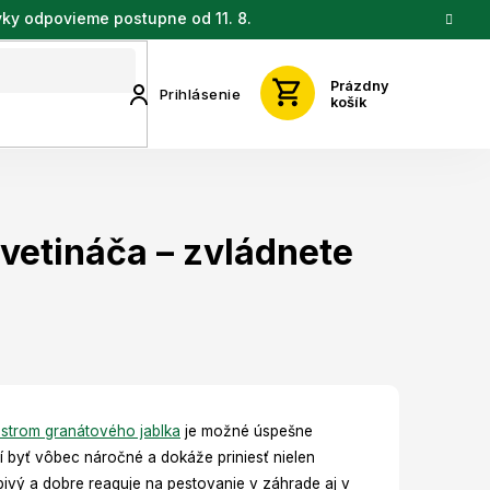
vky odpovieme postupne od 11. 8.
Prázdny
Prihlásenie
košík
kvetináča – zvládnete
strom granátového jablka
je možné úspešne
í byť vôbec náročné a dokáže priniesť nielen
bivý a dobre reaguje na pestovanie v záhrade aj v