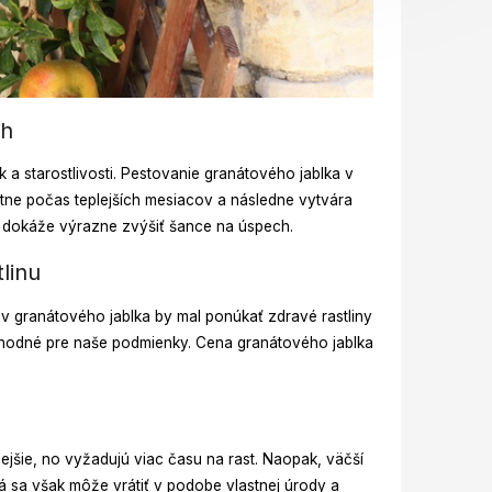
ch
a starostlivosti. Pestovanie granátového jablka v
itne počas teplejších mesiacov a následne vytvára
sť dokáže výrazne zvýšiť šance na úspech.
linu
mov granátového jablka by mal ponúkať zdravé rastliny
y vhodné pre naše podmienky. Cena granátového jablka
cnejšie, no vyžadujú viac času na rast. Naopak, väčší
rá sa však môže vrátiť v podobe vlastnej úrody a