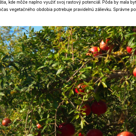
ištia, kde môže naplno využiť svoj rastový potenciál. Pôda by mala by
čas vegetačného obdobia potrebuje pravidelnú zálievku. Správne podm