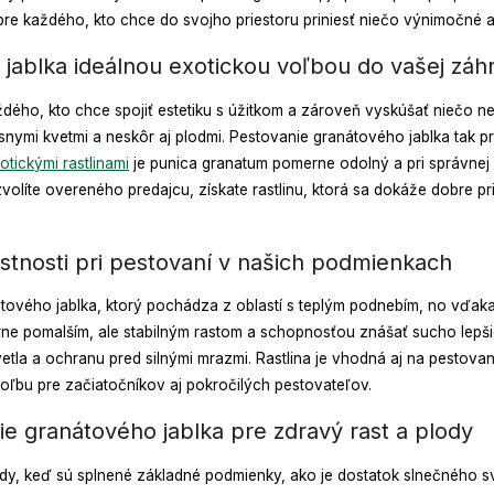
re každého, kto chce do svojho priestoru priniesť niečo výnimočné a
jablka ideálnou exotickou voľbou do vašej záh
dého, kto chce spojiť estetiku s úžitkom a zároveň vyskúšať niečo ne
snymi kvetmi a neskôr aj plodmi. Pestovanie granátového jablka tak pr
otickými rastlinami
je punica granatum pomerne odolný a pri správnej s
volíte overeného predajcu, získate rastlinu, ktorá sa dokáže dobre pri
stnosti pri pestovaní v našich podmienkach
ového jablka, ktorý pochádza z oblastí s teplým podnebím, no vďaka s
ne pomalším, ale stabilným rastom a schopnosťou znášať sucho lepši
tla a ochranu pred silnými mrazmi. Rastlina je vhodná aj na pestova
 voľbu pre začiatočníkov aj pokročilých pestovateľov.
 granátového jablka pre zdravý rast a plody
dy, keď sú splnené základné podmienky, ako je dostatok slnečného sv