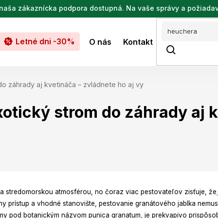
de naša zákaznícka podpora dostupná. Na vaše správy a požiada
Letné dni -30%
O nás
Kontakt
o záhrady aj kvetináča – zvládnete ho aj vy
xotický strom do záhrady aj 
mi a stredomorskou atmosférou, no čoraz viac pestovateľov zisťuje, že
ny prístup a vhodné stanovište, pestovanie granátového jablka nemus
známy pod botanickým názvom punica granatum, je prekvapivo prispôso