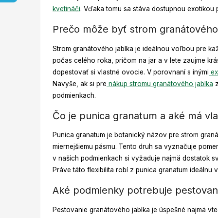
kvetináči
. Vďaka tomu sa stáva dostupnou exotikou p
Prečo môže byť strom granátového 
Strom granátového jablka je ideálnou voľbou pre kaž
počas celého roka, pričom na jar a v lete zaujme krá
dopestovať si vlastné ovocie. V porovnaní s inými
ex
Navyše, ak si pre
nákup stromu granátového jablka
z
podmienkach.
Čo je punica granatum a aké má vla
Punica granatum je botanický názov pre strom granát
miernejšiemu pásmu. Tento druh sa vyznačuje pomer
v našich podmienkach si vyžaduje najmä dostatok sve
Práve táto flexibilita robí z punica granatum ideálnu
Aké podmienky potrebuje pestovanie
Pestovanie granátového jablka je úspešné najmä vte