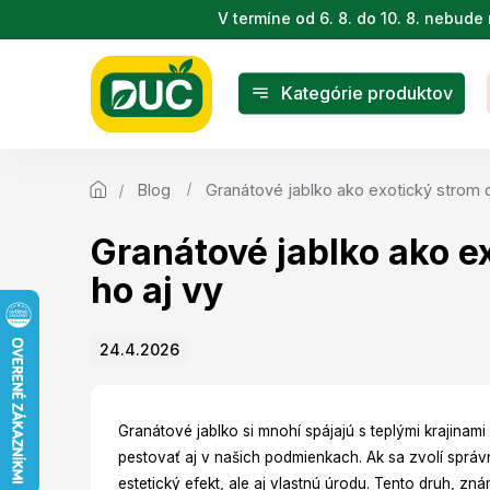
Prejsť
V termíne od 6. 8. do 10. 8. nebu
na
obsah
Kategórie produktov
Blog
Granátové jablko ako exotický strom d
Granátové jablko ako e
ho aj vy
24.4.2026
Granátové jablko si mnohí spájajú s teplými krajina
pestovať aj v našich podmienkach. Ak sa zvolí správ
estetický efekt, ale aj vlastnú úrodu. Tento druh, 