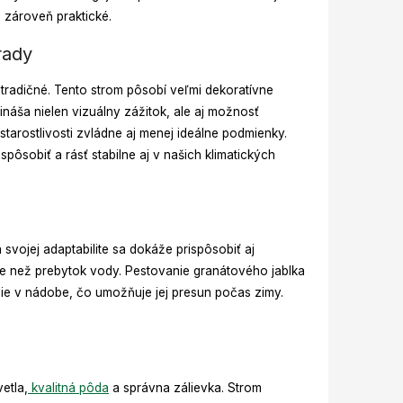
 zároveň praktické.
rady
tradičné. Tento strom pôsobí veľmi dekoratívne
ináša nielen vizuálny zážitok, ale aj možnosť
tarostlivosti zvládne aj menej ideálne podmienky.
spôsobiť a rásť stabilne aj v našich klimatických
vojej adaptabilite sa dokáže prispôsobiť aj
e než prebytok vody. Pestovanie granátového jablka
nie v nádobe, čo umožňuje jej presun počas zimy.
etla,
kvalitná pôda
a správna zálievka. Strom