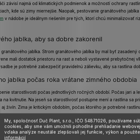
či závisí najmä od klimatických podmienok a možností ochrany rastl
iach, kde sú zimy miernejšie. Naopak, pestovanie granátového jablka v 
um
v nádobe je ideálnym riešením pre tých, ktorí chcú minimalizovať r
ého jablka, aby sa dobre zakorenil
granátového jablka. Strom granátového jablka by mal byť zasadený d
rene mali dostatok priestoru na rast a neboli vystavené prebytočnej v
ýsadbe je potrebné zabezpečiť pravidelnú zálievku, aby sa rastlina dob
ho jablka počas roka vrátane zimného obdobia
nie starostlivosti počas jednotlivých ročných období. Počas jari a le
 na kvitnutie. Na jeseň sa starostlivosť postupne mení a rastlina sa 
aj živín. Zima je kritickým obdobím, počas ktorého je potrebné rastli
My, spoločnosť Duč Plant, s.r.o., IČO
54871026,
používame sú
cookies, aby sme vám umožnili pohodlné prehliadanie webovej
blka pred mrazom a nepriaznivým počasím
vďaka analýze neustále zlepšovali jej funkcie, výkon a použit
informácií