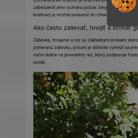
Ochrana pred mrazom je kľúčová pre úspešné pestov
zabezpečiť jeho ochranu počas zimy. Pri pestovaní 
kvetináči je možné presunúť do chladnej, ale nemrzn
Ako často zalievať, hnojiť a strihať
Zálievka, hnojenie a rez sú základnými prvkami staro
primeranú zálievku, pričom je dôležité vyhnúť sa pre
veľmi dobre na pravidelný rez, ktorý podporuje hust
úrode.