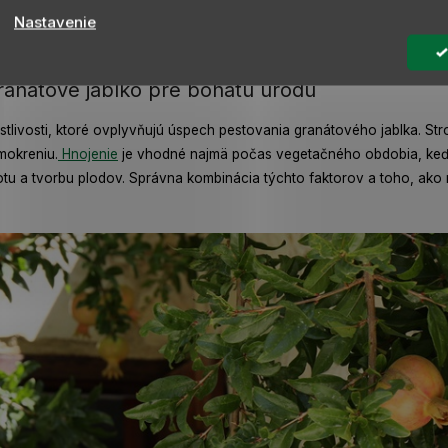
anie granátového jablka v našich podmienkach. Strom granátového ja
Nastavenie
v záhrade je vhodné použiť mulč alebo ochranné textílie, ktoré chrá
úcej miestnosti. Správna ochrana zabezpečí, že rastlina prežije zimu
 granátové jablko pre bohatú úrodu
stlivosti, ktoré ovplyvňujú úspech pestovania granátového jablka. Str
mokreniu.
Hnojenie
je vhodné najmä počas vegetačného obdobia, keď ra
otu a tvorbu plodov. Správna kombinácia týchto faktorov a toho, ako 