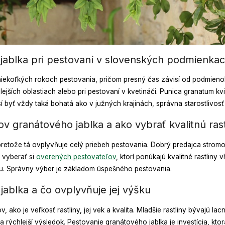
jablka pri pestovaní v slovenských podmienka
niekoľkých rokoch pestovania, pričom presný čas závisí od podmienok 
ejších oblastiach alebo pri pestovaní v kvetináči. Punica granatum kv
sí byť vždy taká bohatá ako v južných krajinách, správna starostlivo
ov granátového jablka a ako vybrať kvalitnú rast
y, pretože tá ovplyvňuje celý priebeh pestovania. Dobrý predajca stro
 vyberať si
overených pestovateľov
, ktorí ponúkajú kvalitné rastlin
tou. Správny výber je základom úspešného pestovania.
ablka a čo ovplyvňuje jej výšku
 ako je veľkosť rastliny, jej vek a kvalita. Mladšie rastliny bývajú la
 rýchlejší výsledok. Pestovanie granátového jablka je investícia, kto