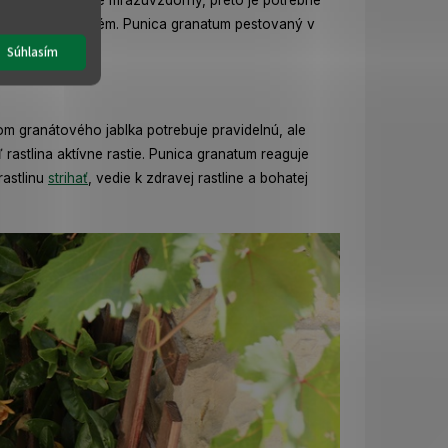
blka nie je plne mrazuvzdorný, preto je potrebné
nia koreňový systém. Punica granatum pestovaný v
 bez poškodenia.
Súhlasím
om granátového jablka potrebuje pravidelnú, ale
stlina aktívne rastie. Punica granatum reaguje
rastlinu
strihať
, vedie k zdravej rastline a bohatej